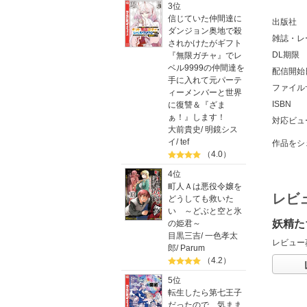
3位
信じていた仲間達に
出版社
ダンジョン奥地で殺
雑誌・レ
されかけたがギフト
DL期限
『無限ガチャ』でレ
ベル9999の仲間達を
配信開始
手に入れて元パーテ
ファイル
ィーメンバーと世界
ISBN
に復讐＆『ざま
ぁ！』します！
対応ビュ
大前貴史
/
明鏡シス
イ
/
tef
作品をシ
（4.0）
4位
町人Ａは悪役令嬢を
レビ
どうしても救いた
い ～どぶと空と氷
妖精た
の姫君～
目黒三吉
/
一色孝太
レビュー
郎
/
Parum
（4.2）
5位
転生したら第七王子
だったので、気まま