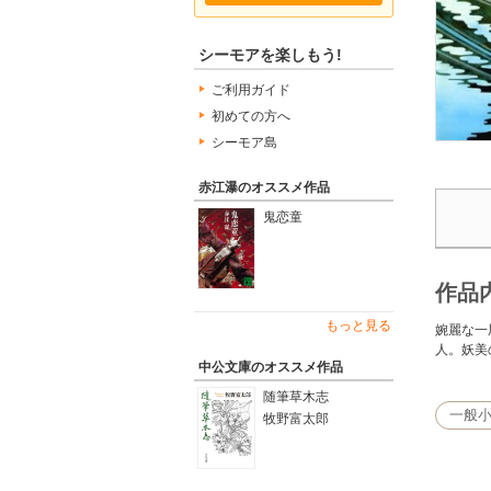
シーモアを楽しもう!
ご利用ガイド
初めての方へ
シーモア島
赤江瀑のオススメ作品
鬼恋童
作品
もっと見る
婉麗な一
人。妖美
中公文庫のオススメ作品
随筆草木志
一般
牧野富太郎