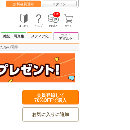
無料会員登録
ログイン
UP!
はじめて
ヘルプ
PT購入
カート
ライト
雑誌・写真集
メディア化
アダルト
精たちの回廊
会員登録して
70%OFFで購入
お気に入りに追加