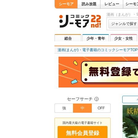
シーモア
読み放題
レビュー
シーモ
漫画（まんが）・
ジャンルで探す
総合
少年・青年
少女・女性
漫画(まんが)・電子書籍のコミックシーモアTOP
セーフサーチ
？
強
中
OFF
国内最大級の電子書籍サイト
無料会員登録