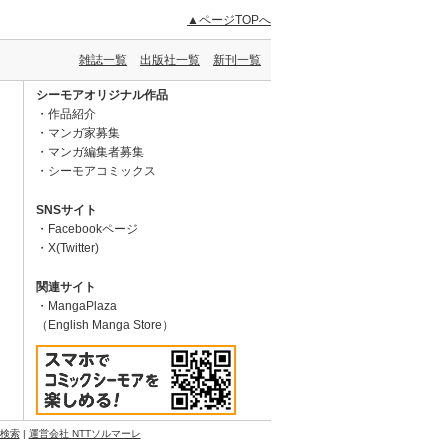
▲ページTOPへ
雑誌一覧
出版社一覧
新刊一覧
シーモアオリジナル作品
作品紹介
マンガ家募集
マンガ編集者募集
シーモアコミックス
SNSサイト
Facebookページ
X(Twitter)
関連サイト
MangaPlaza
（English Manga Store）
N検索
|
運営会社 NTTソルマーレ