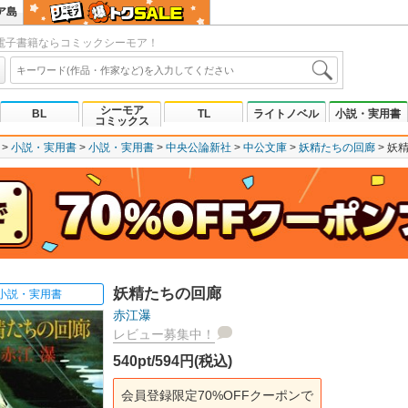
ア島
電子書籍ならコミックシーモア！
シーモア
BL
TL
ライトノベル
小説・実用書
コミックス
小説・実用書
小説・実用書
中央公論新社
中公文庫
妖精たちの回廊
妖
妖精たちの回廊
小説・実用書
赤江瀑
レビュー募集中！
540pt/594円(税込)
会員登録限定70%OFFクーポンで