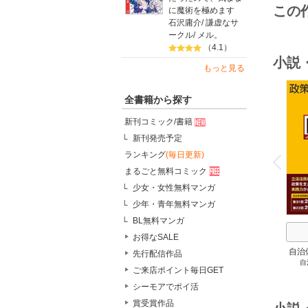
この
に魔術を極めます
石沢庸介
/
謙虚なサ
ークル
/
メル。
（4.1）
小説
もっと見る
全書籍から探す
新刊コミック/書籍
新刊発売予定
o
v
ランキング
(毎日更新)
P
r
e
i
u
まるごと無料コミック
少女・女性無料マンガ
少年・青年無料マンガ
BL無料マンガ
お得なSALE
自治
先行配信作品
自
スト
ご来店ポイント毎日GET
２
シーモアでポイ活
賞受賞作品