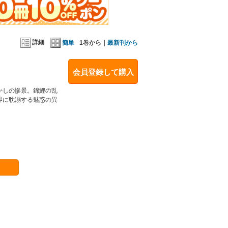
詳細
簡単
1巻から｜
最新刊から
会員登録して購入
かしの惨景。錦鯉の乱
界に耽溺する魅惑の異