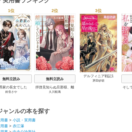
・実用書ランキング
1位
2位
3位
s
デルフィニア戦記1
無料立読み
無料立読み
茅田砂胡
爵家の長女でした
拝啓見知らぬ旦那様、離
そし
鈴音さや
久川航璃
婚していただきます
ジャンルの本を探す
実用書
>
小説・実用書
実用書
>
赤江瀑
実用書
>
中央公論新社