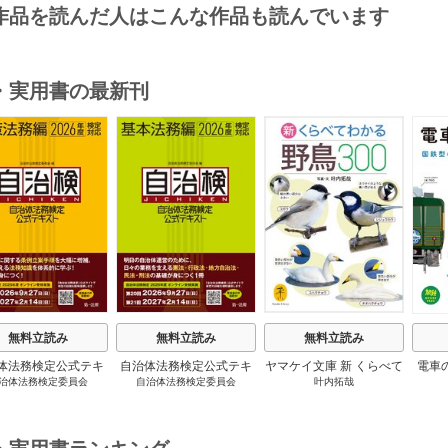
作品を読んだ人はこんな作品も読んでいます
・実用書の最新刊
s
無料立読み
無料立読み
無料立読み
体法務検定公式テキ
自治体法務検定公式テキ
ヤマケイ文庫 新 くらべて
電車
治体法務検定委員会
自治体法務検定委員会
叶内拓哉
 政策法務編 ２０
スト 基本法務編 ２０
わかる野鳥300 1巻
６年度検定対応 1巻
２６年度検定対応 1巻