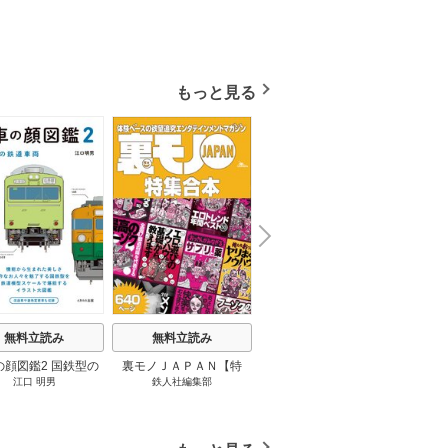
もっと見る
N
x
e
t
無料立読み
無料立読み
無料立読み
の顔図鑑2 国鉄型の
裏モノＪＡＰＡＮ【特
パナソニック コネクト
日本の
江口 明男
鉄人社編集部
上阪徹
鉄道車両 1巻
集】★超ボリューム版６
大企業をいかに変えるか
20
４０ページ★１２冊★全
1巻
国４７都道府県を代表す
る最高のフーゾク★エロ