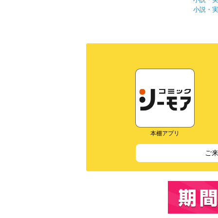
小説・
本棚アプリ
ご