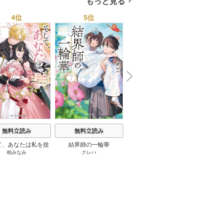
もっと見る
トレンド年間ベスト★お
っさん５０人の体験から
4位
5位
6位
学ぶ★夢のようなエロい
楽園３０ 1巻
N
x
e
t
無料立読み
無料立読み
無料立読み
て、あなたは私を捨
結界師の一輪華
わたしの幸せな結婚
恋とは
柏みなみ
クレハ
顎木あくみ
/
月岡月穂
てる