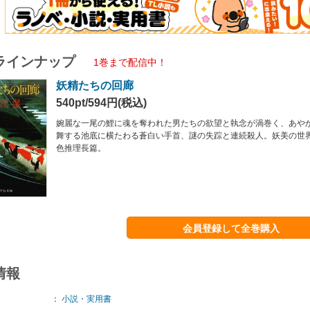
ラインナップ
1巻まで配信中！
妖精たちの回廊
540pt/594円(税込)
婉麗な一尾の鯉に魂を奪われた男たちの欲望と執念が渦巻く、あや
舞する池底に横たわる蒼白い手首、謎の失踪と連続殺人。妖美の世
色推理長篇。
会員登録して全巻購入
情報
：
小説・実用書