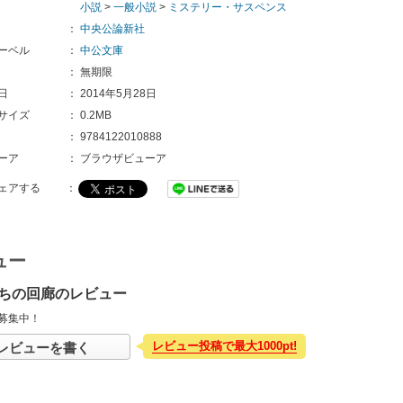
小説
>
一般小説
>
ミステリー・サスペンス
：
中央公論新社
ーベル
：
中公文庫
：
無期限
日
：
2014年5月28日
サイズ
：
0.2MB
：
9784122010888 
ーア
：
ブラウザビューア
ェアする
：
ュー
ちの回廊のレビュー
募集中！
レビュー投稿で最大1000pt!
レビューを書く