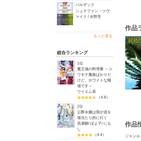
バルザック
シュテファン・ツヴ
ァイク / 水野亮
作品
もっと見る
総合ランキング
1位
魔王城の料理番 ～コ
ワモテ魔族ばかりだ
けど、ホワイトな職
場です～
ワイエム系
（4.8）
2位
公爵令嬢は我が道を
場当たり的に行く
作品
高瀬雛
/
ぽよ子
/
にも
し
（4.4）
ジャンル