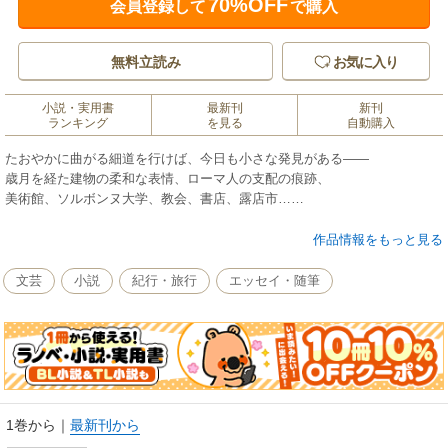
70%OFF
会員登録して
で購入
無料立読み
お気に入り
小説・実用書
最新刊
新刊
ランキング
を見る
自動購入
たおやかに曲がる細道を行けば、今日も小さな発見がある――
歳月を経た建物の柔和な表情、ローマ人の支配の痕跡、
美術館、ソルボンヌ大学、教会、書店、露店市……
知的で質実、おおらかな風が吹き抜けるこの街に暮らして二十年、
作品情報をもっと見る
日々心をときめかせるカルチェ・ラタンの素顔の魅力をつづる。
文芸
小説
紀行・旅行
エッセイ・随筆
〈本文より〉
「カルチェ・ラタンは歩いていて楽しい。観光名所にはないパリの魅力が
味わえる」
「散歩でも用事でも、飽きもせず古い道を選んで歩く」
「古いパリの佇まいは、心が和むほどに優しい」
〈目次より〉
1巻から
｜
最新刊から
住まいは、右岸か左岸か／古代ローマの大浴場遺跡／学生街で楽しむ古い