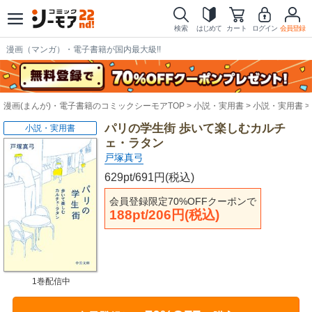
検索
はじめて
カート
ログイン
会員登録
漫画（マンガ）・電子書籍が国内最大級!!
漫画(まんが)・電子書籍のコミックシーモアTOP
小説・実用書
小説・実用書
パリの学生街 歩いて楽しむカルチ
小説・実用書
ェ・ラタン
戸塚真弓
629pt/691円(税込)
会員登録限定70%OFFクーポンで
188pt/206円(税込)
1巻配信中