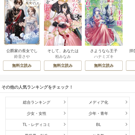
公爵家の長女でし
そして、あなたは
さようなら王子
拝
鈴音さや
柏みなみ
ハナミズキ
た
私を捨てる
様、どうか私のこ
様
とは忘れてくださ
無料立読み
無料立読み
無料立読み
い
その他の人気ランキングをチェック！
総合ランキング
メディア化
少女・女性
少年・青年
TL・レディコミ
BL