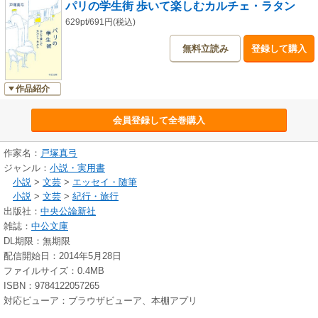
パリの学生街 歩いて楽しむカルチェ・ラタン
教会めぐり／ジョルジュ・サンドが賛美した「貴婦人と一角獣」のタピス
リー／ヘミングウェイの空腹とリュクサンブール公園今昔／ソルボンヌと
629pt/691円(税込)
音楽祭／モンテベロ河岸の箱本屋／ひとつの村のようなモーベエル広場界
無料立読み
登録して購入
隈／コレッジュ・ド・フランスの自由な講座／しっとりとした佇まいのビ
エーブル通り／辻邦生が住んだデカルト通りの坂／日本人の顔には「盗ん
でもいいよ」と書いてある／とっておきの場所、アラブ世界研究所の図書
作品紹介
室 ほか
会員登録して全巻購入
作家名：
戸塚真弓
ジャンル：
小説・実用書
小説
>
文芸
>
エッセイ・随筆
小説
>
文芸
>
紀行・旅行
出版社：
中央公論新社
雑誌：
中公文庫
DL期限：無期限
配信開始日：2014年5月28日
ファイルサイズ：0.4MB
ISBN：9784122057265
対応ビューア：ブラウザビューア、本棚アプリ