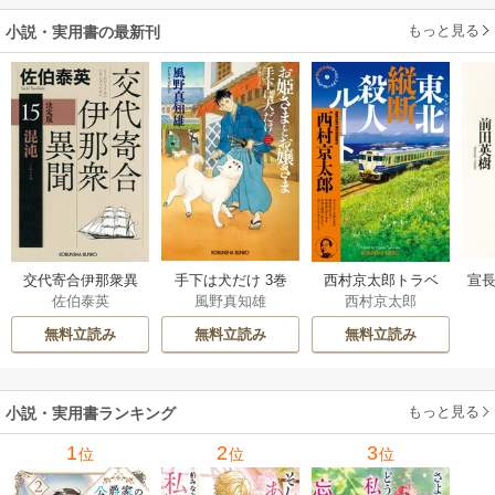
す～
を掴み取る～
もっと見る
小説・実用書の最新刊
交代寄合伊那衆異
手下は犬だけ 3巻
西村京太郎トラベ
宣長
佐伯泰英
風野真知雄
西村京太郎
聞 15巻
ルミステリー・セ
レクション 2巻
無料立読み
無料立読み
無料立読み
もっと見る
小説・実用書ランキング
1
2
3
位
位
位