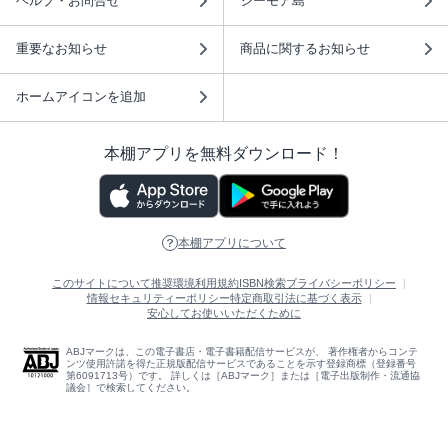
ヘルプ・お問合せ
シーモア島
重要なお知らせ
商品に関するお知らせ
ホームアイコンを追加
本棚アプリを無料ダウンロード！
本棚アプリについて
このサイトについて
推奨環境
利用規約
ISBN検索
プライバシーポリシー
情報セキュリティーポリシー
特定商取引法に基づく表示
安心してお使いいただくために
ABJマークは、この電子書店・電子書籍配信サービスが、 著作権者からコンテ
ンツ使用許諾を得た正規版配信サービスであることを示す登録商標（登録番号
第6091713号）です。 詳しくは［ABJマーク］または［電子出版制作・流通協
議会］で検索してください。
(C)NTTソルマーレ