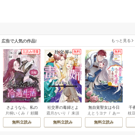
もっと見る
広告で人気の作品!
立読み増量
無料
無料
さようなら、私の
社交界の毒婦とよ
無自覚聖女は今日
千
片桐いくみ
/
頼爾
霜月かいり
/
来須
えとうヨナ
/
あー
枝
冷遇生活 ～パーテ
ばれる私～素敵な
も無意識に力を垂
国
みかん
もんど
/
あんべよ
AK
ィーで声をかけて
辺境伯令息に腕を
れ流す ～公爵家
皇
無料立読み
無料立読み
無料立読み
しろう
きたのがヤバい男
折られたので、責
の落ちこぼれ令
溺
だった件
任とってもらいま
嬢、嫁ぎ先で幸せ