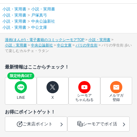
小説・実用書
>
小説・実用書
小説・実用書
>
戸塚真弓
小説・実用書
>
中央公論新社
小説・実用書
>
中公文庫
漫画(まんが)・電子書籍のコミックシーモアTOP
小説・実用書
小説・実用書
中央公論新社
中公文庫
パリの学生街
パリの学生街 歩い
て楽しむカルチェ・ラタン
最新情報はここからチェック！
限定特典GET
シーモア
メルマガ
LINE
X
ちゃんねる
登録
お得にポイントゲット！
ご来店ポイント
シーモアでポイ活