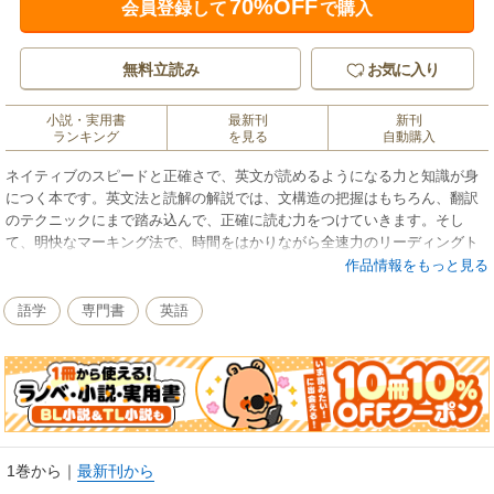
70%OFF
会員登録して
で購入
無料立読み
お気に入り
小説・実用書
最新刊
新刊
ランキング
を見る
自動購入
ネイティブのスピードと正確さで、英文が読めるようになる力と知識が身
につく本です。英文法と読解の解説では、文構造の把握はもちろん、翻訳
のテクニックにまで踏み込んで、正確に読む力をつけていきます。そし
て、明快なマーキング法で、時間をはかりながら全速力のリーディングト
レーニングを行うことで、ネイティブスピードで英文を読むことが可能に
作品情報をもっと見る
なります。マーキングを使ったトレーニングは、時間と正答率で客観的に
成長を確認しやすい、とても有効な学習法です。
語学
専門書
英語
1巻から
｜
最新刊から