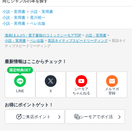
同じジャンルの本を探す
小説・実用書
>
小説・実用書
小説・実用書
>
黒川裕一
小説・実用書
>
ベレ出版
漫画(まんが)・電子書籍のコミックシーモアTOP
小説・実用書
小説・実用書
ベレ出版
英語ネイティブスピードリーディング
英語ネイ
ティブスピードリーディング
最新情報はここからチェック！
限定特典GET
シーモア
メルマガ
LINE
X
ちゃんねる
登録
お得にポイントゲット！
ご来店ポイント
シーモアでポイ活