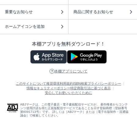
重要なお知らせ
商品に関するお知らせ
ホームアイコンを追加
本棚アプリを無料ダウンロード！
本棚アプリについて
このサイトについて
推奨環境
利用規約
ISBN検索
プライバシーポリシー
情報セキュリティーポリシー
特定商取引法に基づく表示
安心してお使いいただくために
ABJマークは、この電子書店・電子書籍配信サービスが、 著作権者からコンテ
ンツ使用許諾を得た正規版配信サービスであることを示す登録商標（登録番号
第6091713号）です。 詳しくは［ABJマーク］または［電子出版制作・流通協
議会］で検索してください。
(C)NTTソルマーレ