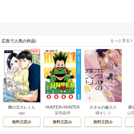
もっと見る
広告で人気の作品!
無料
隣の元カレくん
HUNTER×HUNTER
ホタルの嫁入り
葬
ago
冨樫義博
橘オレコ
山
モノクロ版
無料立読み
無料立読み
無料立読み