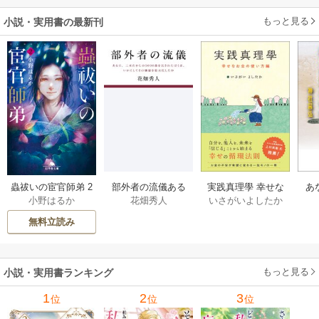
もっと見る
小説・実用書の最新刊
部外者の流儀ある
実践真理學 幸せな
蟲祓いの宦官師弟 2
あ
花畑秀人
いさがいよしたか
小野はるか
日、三木たかしの5
お金の使い方編 1巻
巻
せ
000曲を託されたぼ
無料立読み
くは、いかにして
その価値を最大化
したか 1巻
もっと見る
小説・実用書ランキング
1
2
3
位
位
位