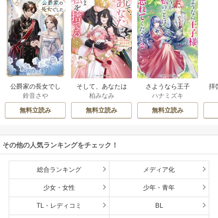
公爵家の長女でし
そして、あなたは
さようなら王子
拝
鈴音さや
柏みなみ
ハナミズキ
た
私を捨てる
様、どうか私のこ
様
とは忘れてくださ
無料立読み
無料立読み
無料立読み
い
その他の人気ランキングをチェック！
総合ランキング
メディア化
少女・女性
少年・青年
TL・レディコミ
BL