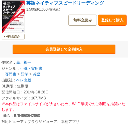
英語ネイティブスピードリーディング
1,500pt/1,650円(税込)
無料立読み
登録して購入
作品紹介
会員登録して全巻購入
作家名：
黒川裕一
ジャンル：
小説・実用書
専門書
>
語学
>
英語
出版社：
ベレ出版
DL期限：無期限
配信開始日：2014年5月28日
ファイルサイズ：167.7MB
※本作品はファイルサイズが大きいため、Wi-Fi環境でのご利用を推奨いた
します。
ISBN：9784860642860
対応ビューア：ブラウザビューア、本棚アプリ