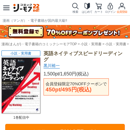
検索
はじめて
カート
ログイン
会員登録
漫画（マンガ）・電子書籍が国内最大級!!
漫画(まんが)・電子書籍のコミックシーモアTOP
小説・実用書
小説・実用書
英語ネイティブスピードリーディン
小説・実用書
グ
黒川裕一
1,500pt/1,650円(税込)
会員登録限定70%OFFクーポンで
450pt/495円(税込)
1巻配信中