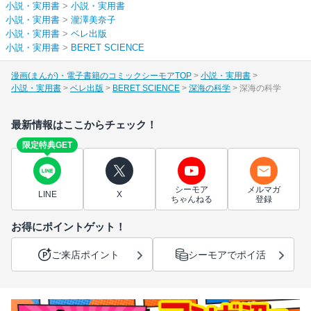
小説・実用書
>
小説・実用書
小説・実用書
>
瀧澤美奈子
小説・実用書
>
ベレ出版
小説・実用書
>
BERET SCIENCE
漫画(まんが)・電子書籍のコミックシーモアTOP
小説・実用書
小説・実用書
ベレ出版
BERET SCIENCE
深海の科学
深海の科学
最新情報はここからチェック！
限定特典GET
シーモア
メルマガ
LINE
X
ちゃんねる
登録
お得にポイントゲット！
ご来店ポイント
シーモアでポイ活