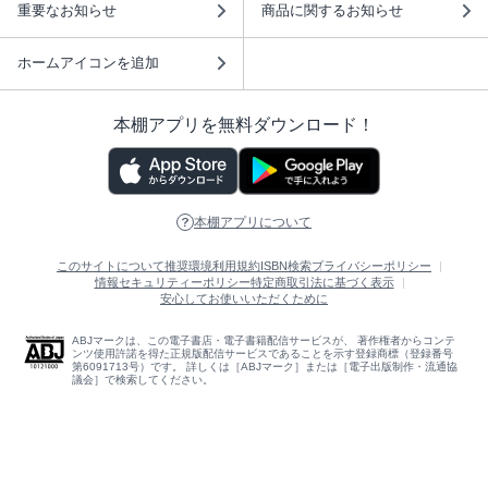
重要なお知らせ
商品に関するお知らせ
ホームアイコンを追加
本棚アプリを無料ダウンロード！
本棚アプリについて
このサイトについて
推奨環境
利用規約
ISBN検索
プライバシーポリシー
情報セキュリティーポリシー
特定商取引法に基づく表示
安心してお使いいただくために
ABJマークは、この電子書店・電子書籍配信サービスが、 著作権者からコンテ
ンツ使用許諾を得た正規版配信サービスであることを示す登録商標（登録番号
第6091713号）です。 詳しくは［ABJマーク］または［電子出版制作・流通協
議会］で検索してください。
(C)NTTソルマーレ