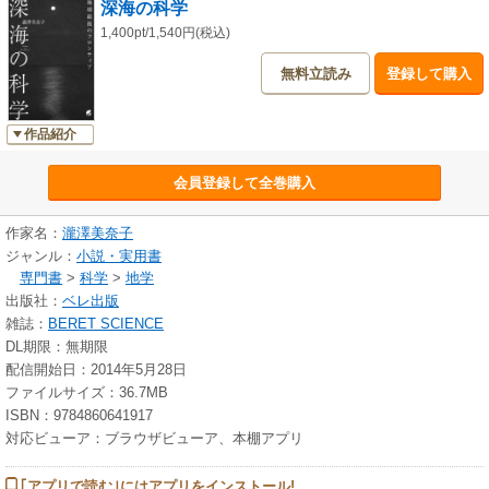
深海の科学
1,400pt/1,540円(税込)
無料立読み
登録して購入
作品紹介
会員登録して全巻購入
作家名：
瀧澤美奈子
ジャンル：
小説・実用書
専門書
>
科学
>
地学
出版社：
ベレ出版
雑誌：
BERET SCIENCE
DL期限：無期限
配信開始日：2014年5月28日
ファイルサイズ：36.7MB
ISBN：9784860641917
対応ビューア：ブラウザビューア、本棚アプリ
｢アプリで読む｣にはアプリをインストール!