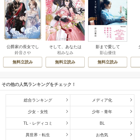
公爵家の長女でし
そして、あなたは
影まで愛して
鈴音さや
柏みなみ
影山優佳
た
私を捨てる
無料立読み
無料立読み
無料立読み
その他の人気ランキングをチェック！
総合ランキング
メディア化
少女・女性
少年・青年
TL・レディコミ
BL
異世界・転生
お色気