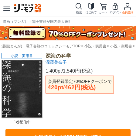
検索
はじめて
カート
ログイン
会員登録
漫画（マンガ）・電子書籍が国内最大級!!
漫画(まんが)・電子書籍のコミックシーモアTOP
小説・実用書
小説・実用書
深海の科学
小説・実用書
瀧澤美奈子
1,400pt/1,540円(税込)
会員登録限定70%OFFクーポンで
420pt/462円(税込)
1巻配信中