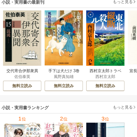
もっと見る
小説・実用書の最新刊
交代寄合伊那衆異
手下は犬だけ 3巻
西村京太郎トラベ
宣長
佐伯泰英
風野真知雄
西村京太郎
聞 15巻
ルミステリー・セ
レクション 2巻
無料立読み
無料立読み
無料立読み
もっと見る
小説・実用書ランキング
1
2
3
位
位
位