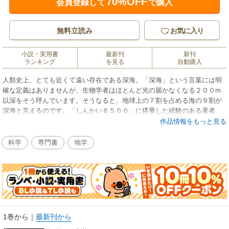
70%OFF
会員登録して
で購入
無料立読み
お気に入り
小説・実用書
最新刊
新刊
ランキング
を見る
自動購入
人類史上、とても近くて遠い存在である深海。「深海」という言葉には明
確な定義はありませんが、生物学者はほとんど光の届かなくなる２００m
以深をそう呼んでいます。そうなると、地球上の７割を占める海の９割が
深海と言えるのです。「しんかい６５００」に搭乗した経験のある著者
が、生物学、物理学、化学、地学の垣根を越えて、深海の科学を語りま
作品情報をもっと見る
す。
科学
専門書
地学
1巻から
｜
最新刊から