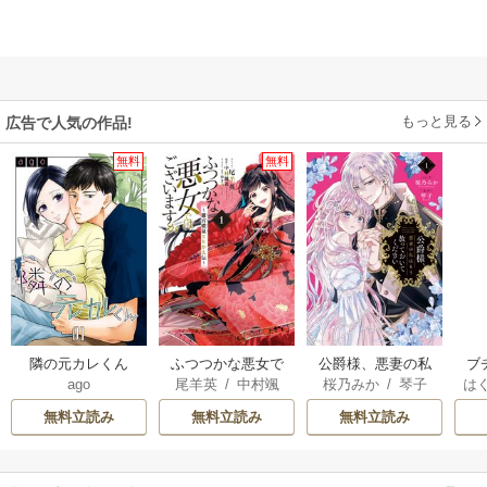
もっと見る
広告で人気の作品!
無料
無料
隣の元カレくん
ふつつかな悪女で
公爵様、悪妻の私
ブ
ago
尾羊英
/
中村颯
桜乃みか
/
琴子
は
はございますが ～
はもう放っておい
復
希
/
ゆき哉
お
雛宮蝶鼠とりかえ
てください
無料立読み
無料立読み
無料立読み
伝～