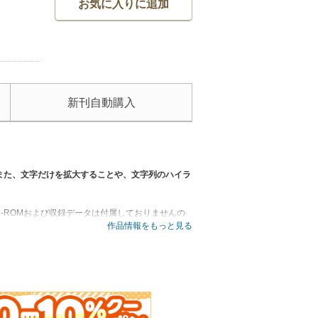
お気に入りに追加
新刊自動購入
また、文字だけを拡大することや、文字列のハイラ
D-ROMおよび収録データは付属しておりませんの
ーを短時間で書くための本です。構文や表現はすべ
作品情報をもっと見る
実に通ることを優先したものになっています。さま
で、さまざまな用件に対応したビジネスレターが、