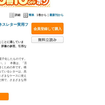
詳細
簡単
1巻から｜
最新刊から
ネスレター実用フ
会員登録して購入
むことに適していま
、辞書の参照、引用な
を電子化したものです。
さい。） 本書は、「言
書くための本です。構
れているレターは、高
まざまなケースに使え
文例で、さまざまな用
。