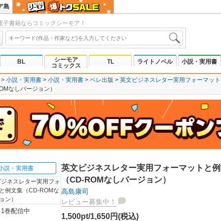
ア島
電子書籍ならコミックシーモア！
シーモア
BL
TL
ライトノベル
小説・実用書
コミックス
小説・実用書
小説・実用書
ベレ出版
英文ビジネスレター実用フォーマットと
OMなしバージョン）
英文ビジネスレター実用フォーマットと例
小説・実用書
（CD-ROMなしバージョン）
高島康司
レビュー募集中！
1巻配信中
1,500pt/1,650円(税込)