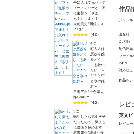
手に入れて元パーテ
ィーメンバーと世界
作品
に復讐＆『ざま
ぁ！』します！
ジャンル
大前貴史
/
明鏡シス
イ
/
tef
出版社
（4.0）
DL期限
4位
町人Ａは
配信開始
悪役令嬢
ファイル
をどうし
ISBN
ても救い
たい ～
対応ビュ
どぶと空
作品をシ
と氷の姫
君～
目黒三吉
/
一色孝太
郎
/
Parum
（4.2）
レビ
5位
英文ビ
転生したら第七王子
だったので、気まま
レビュー
に魔術を極めます
石沢庸介
/
謙虚なサ