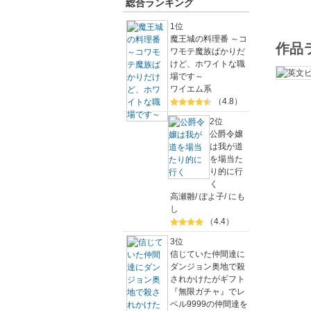
総合ランキング
1位
魔王城の料理番 ～コ
作品
ワモテ魔族ばかりだ
けど、ホワイトな職
場です～
ワイエム系
（4.8）
2位
公爵令嬢
は我が道
を場当た
り的に行
く
高瀬雛
/
ぽよ子
/
にも
し
（4.4）
3位
信じていた仲間達に
ダンジョン奥地で殺
されかけたがギフト
『無限ガチャ』でレ
ベル9999の仲間達を