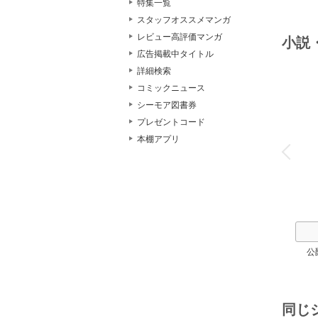
特集一覧
２
スタッフオススメマンガ
レビュー高評価マンガ
小説
広告掲載中タイトル
詳細検索
コミックニュース
シーモア図書券
プレゼントコード
o
本棚アプリ
v
P
r
e
i
u
公
同じ