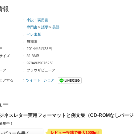
情報
：
小説・実用書
専門書
>
語学
>
英語
：
ベレ出版
：
無期限
日
：
2014年5月28日
サイズ
：
81.8MB
：
9784939076251
ーア
：
ブラウザビューア
ェアする
：
ツイート
シェア
ュー
ジネスレター実用フォーマットと例文集（CD-ROMなしバー
募集中！
レビュー投稿で最大1000pt!
レビューを書く