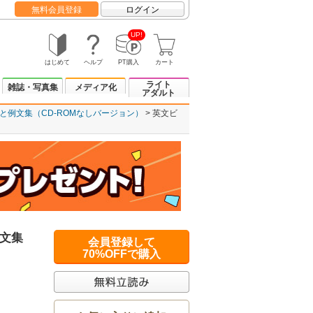
無料会員登録
ログイン
UP!
はじめて
ヘルプ
PT購入
カート
ライト
雑誌・写真集
メディア化
アダルト
例文集（CD-ROMなしバージョン）
英文ビ
文集
会員登録して
70%OFFで購入