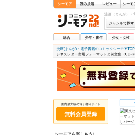
シーモア
読み放題
レビュー
シーモ
漫画（まんが）・
ジャンルで探す
総合
少年・青年
少女・女性
漫画(まんが)・電子書籍のコミックシーモアTOP
ジネスレター実用フォーマットと例文集（CD-R
国内最大級の電子書籍サイト
無料会員登録
シーモアを楽しもう!