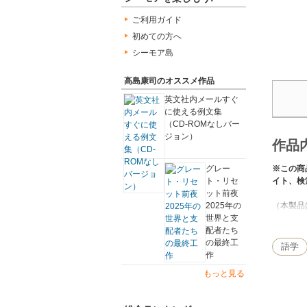
ご利用ガイド
初めての方へ
シーモア島
高島康司のオススメ作品
英文社内メールすぐ
に使える例文集
（CD-ROMなしバー
ジョン）
作品
グレー
※この商
ト・リセ
イト、検
ット前夜
2025年の
（本製品
世界と支
でご注意
配者たち
て状況別
の最終工
ざまなケ
語学
作
すぐに正
もっと見る