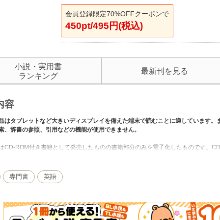
会員登録限定70%OFFクーポンで
450pt/495円(税込)
小説・実用書
最新刊を見る
ランキング
内容
品はタブレットなど大きいディスプレイを備えた端末で読むことに適しています。
索、辞書の参照、引用などの機能が使用できません。
はCD-ROM付き書籍として発売したものの書籍部分のみを電子化したものです。C
ください。） 本書は、「言いたいこと」を正確に伝え、必ず意味の通る英文レタ
にパターン化されており、サンプルに使われているレターは、高水準で、意味が確
ースに使える豊富な実用フォーマットと、組み合わせが自由自在のたくさんの文例
専門書
英語
確に書くことができます。