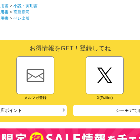
実用書
>
小説・実用書
実用書
>
高島康司
実用書
>
ベレ出版
お得情報をGET！登録してね
メルマガ登録
X(Twitter)
来店ポイント
シーモアで