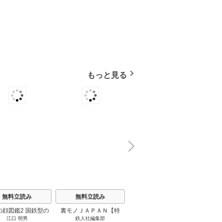
もっと見る
N
x
e
t
無料立読み
無料立読み
無料立読み
の顔図鑑2 国鉄型の
裏モノＪＡＰＡＮ【特
パナソニック コネクト
日本の
江口 明男
鉄人社編集部
上阪徹
鉄道車両 1巻
集】★超ボリューム版６
大企業をいかに変えるか
20