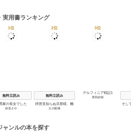
６年度検定対応 1巻
２６年度検定対応 1巻
・実用書ランキング
1位
2位
3位
s
デルフィニア戦記1
無料立読み
無料立読み
茅田砂胡
爵家の長女でした
拝啓見知らぬ旦那様、離
そし
鈴音さや
久川航璃
婚していただきます
ジャンルの本を探す