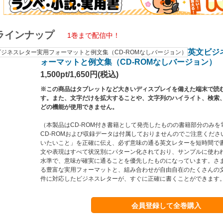
ラインナップ
1巻まで配信中！
英文ビジ
ォーマットと例文集（CD-ROMなしバージョン）
1,500pt/1,650円(税込)
※この商品はタブレットなど大きいディスプレイを備えた端末で読
す。また、文字だけを拡大することや、文字列のハイライト、検索
どの機能が使用できません。
（本製品はCD-ROM付き書籍として発売したものの書籍部分のみ
CD-ROMおよび収録データは付属しておりませんのでご注意くだ
いたいこと」を正確に伝え、必ず意味の通る英文レターを短時間で
文や表現はすべて状況別にパターン化されており、サンプルに使わ
水準で、意味が確実に通ることを優先したものになっています。さ
る豊富な実用フォーマットと、組み合わせが自由自在のたくさんの
件に対応したビジネスレターが、すぐに正確に書くことができます
会員登録して全巻購入