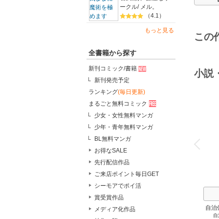
ークル
/
メル。
（4.1）
もっと見る
この
全書籍から探す
新刊コミック/書籍
小説
新刊発売予定
ランキング
(毎日更新)
まるごと無料コミック
少女・女性無料マンガ
少年・青年無料マンガ
o
v
BL無料マンガ
P
r
e
i
u
お得なSALE
先行配信作品
ご来店ポイント毎日GET
シーモアでポイ活
賞受賞作品
自治
メディア化作品
自
スト