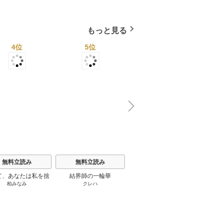
４０ページ★１２冊★全
1巻
国４７都道府県を代表す
る最高のフーゾク★エロ
もっと見る
トレンド年間ベスト★お
っさん５０人の体験から
4位
5位
6位
学ぶ★夢のようなエロい
楽園３０ 1巻
N
x
e
t
無料立読み
無料立読み
無料立読み
て、あなたは私を捨
結界師の一輪華
わたしの幸せな結婚
恋とは
柏みなみ
クレハ
顎木あくみ
/
月岡月穂
てる