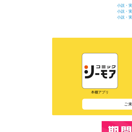
小説・
小説・
小説・
本棚アプリ
ご