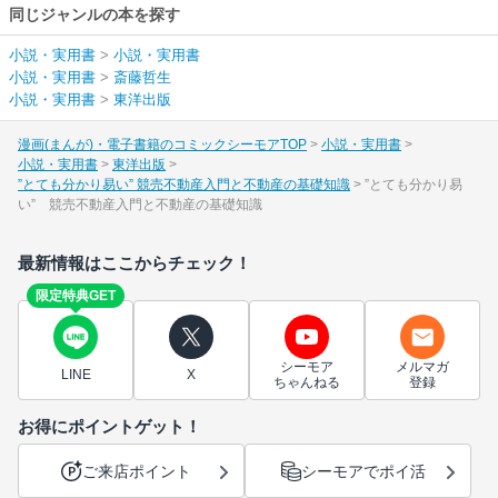
同じジャンルの本を探す
小説・実用書
>
小説・実用書
小説・実用書
>
斎藤哲生
小説・実用書
>
東洋出版
漫画(まんが)・電子書籍のコミックシーモアTOP
小説・実用書
小説・実用書
東洋出版
”とても分かり易い” 競売不動産入門と不動産の基礎知識
”とても分かり易
い” 競売不動産入門と不動産の基礎知識
最新情報はここからチェック！
限定特典GET
シーモア
メルマガ
LINE
X
ちゃんねる
登録
お得にポイントゲット！
ご来店ポイント
シーモアでポイ活