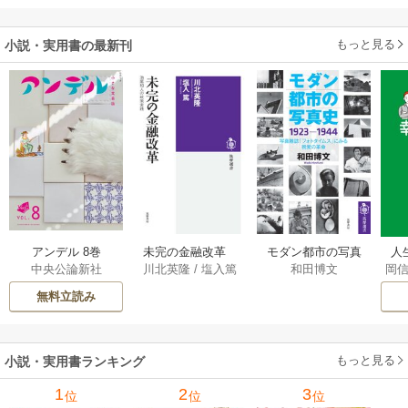
られた貧乏令嬢、
二度目は串刺し回
もっと見る
小説・実用書の最新刊
避します！～
アンデル 8巻
未完の金融改革
モダン都市の写真
人
中央公論新社
川北英隆
/
塩入篤
和田博文
岡
――池尾和人の政
史 1923－1944
教
策実践 1巻
――写真雑誌「フ
の
無料立読み
ォトタイムス」に
みる視覚の革命 1巻
もっと見る
小説・実用書ランキング
1
2
3
位
位
位