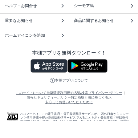
ヘルプ・お問合せ
シーモア島
重要なお知らせ
商品に関するお知らせ
ホームアイコンを追加
本棚アプリを無料ダウンロード！
本棚アプリについて
このサイトについて
推奨環境
利用規約
ISBN検索
プライバシーポリシー
情報セキュリティーポリシー
特定商取引法に基づく表示
安心してお使いいただくために
ABJマークは、この電子書店・電子書籍配信サービスが、 著作権者からコンテ
ンツ使用許諾を得た正規版配信サービスであることを示す登録商標（登録番号
第6091713号）です。 詳しくは［ABJマーク］または［電子出版制作・流通協
議会］で検索してください。
(C)NTTソルマーレ