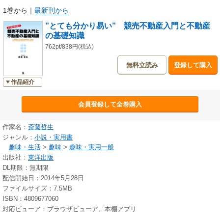
1巻から
｜
最新刊から
”とても分かり易い” 競売不動産入門と不動産
の基礎知識
762pt/838円(税込)
無料立読み
登録して購入
作品紹介
会員登録して全巻購入
作家名：
斎藤哲生
ジャンル：
小説・実用書
趣味・生活
>
趣味
>
趣味・実用一般
出版社：
東洋出版
DL期限：無期限
配信開始日：2014年5月28日
ファイルサイズ：7.5MB
ISBN：4809677060
対応ビューア：ブラウザビューア、本棚アプリ