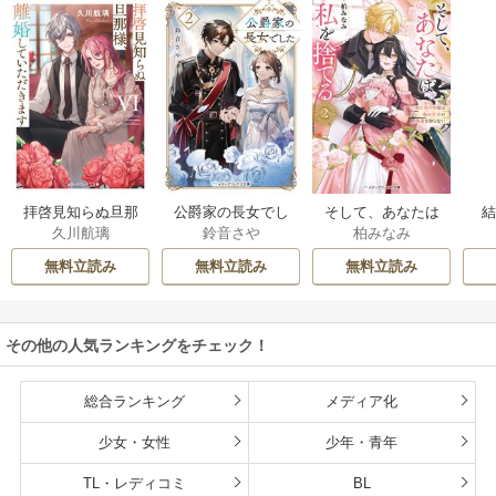
拝啓見知らぬ旦那
公爵家の長女でし
そして、あなたは
久川航璃
鈴音さや
柏みなみ
様、離婚していた
た
私を捨てる
だきます
無料立読み
無料立読み
無料立読み
その他の人気ランキングをチェック！
総合ランキング
メディア化
少女・女性
少年・青年
TL・レディコミ
BL