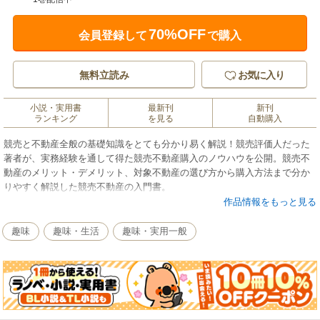
70%OFF
会員登録して
で購入
無料立読み
お気に入り
小説・実用書
最新刊
新刊
ランキング
を見る
自動購入
競売と不動産全般の基礎知識をとても分かり易く解説！競売評価人だった
著者が、実務経験を通して得た競売不動産購入のノウハウを公開。競売不
動産のメリット・デメリット、対象不動産の選び方から購入方法まで分か
りやすく解説した競売不動産の入門書。
作品情報をもっと見る
趣味
趣味・生活
趣味・実用一般