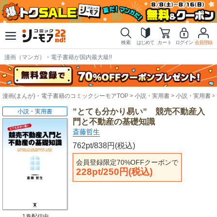
検索
はじめて
カート
ログイン
会員登録
漫画（マンガ）・電子書籍が国内最大級!!
漫画(まんが)・電子書籍のコミックシーモアTOP
小説・実用書
小説・実用書
”とても分かり易い” 競売不動産入
小説・実用書
門と不動産の基礎知識
斎藤哲生
762pt/838円(税込)
会員登録限定70%OFFクーポンで
228pt/250円(税込)
1巻配信中