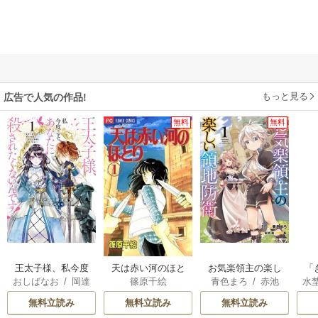
もっと見る
広告で人気の作品!
無料
無料
王太子様、私今度
天は赤い河のほと
お気楽領主の楽し
「
おしばなお
/
岡達
篠原千絵
青色まろ
/
赤池
水
こそあなたに殺さ
り
い領地防衛
は
英茉
/
先崎真琴
宗
/
転
れたくないんで
次
無料立読み
無料立読み
無料立読み
す！ ～聖女に嵌め
か