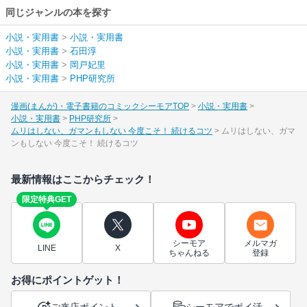
同じジャンルの本を探す
小説・実用書
>
小説・実用書
小説・実用書
>
石田淳
小説・実用書
>
岡戸妃里
小説・実用書
>
PHP研究所
漫画(まんが)・電子書籍のコミックシーモアTOP
小説・実用書
小説・実用書
PHP研究所
ムリはしない、ガマンもしない 今度こそ！ 続けるコツ
ムリはしない、ガマ
ンもしない 今度こそ！ 続けるコツ
最新情報はここからチェック！
限定特典GET
シーモア
メルマガ
LINE
X
ちゃんねる
登録
お得にポイントゲット！