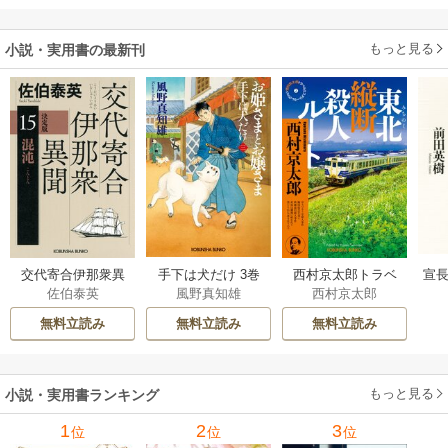
もっと見る
小説・実用書の最新刊
交代寄合伊那衆異
手下は犬だけ 3巻
西村京太郎トラベ
宣長
佐伯泰英
風野真知雄
西村京太郎
聞 15巻
ルミステリー・セ
レクション 2巻
無料立読み
無料立読み
無料立読み
もっと見る
小説・実用書ランキング
1
2
3
位
位
位