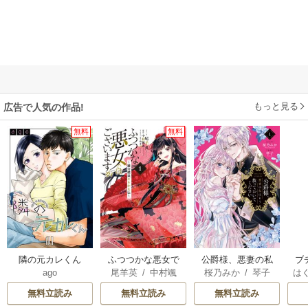
もっと見る
広告で人気の作品!
無料
無料
隣の元カレくん
ふつつかな悪女で
公爵様、悪妻の私
ブ
ago
尾羊英
/
中村颯
桜乃みか
/
琴子
は
はございますが ～
はもう放っておい
復
希
/
ゆき哉
お
雛宮蝶鼠とりかえ
てください
無料立読み
無料立読み
無料立読み
伝～