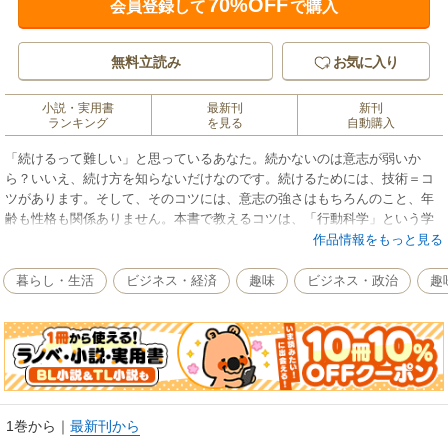
70%OFF
会員登録して
で購入
無料立読み
お気に入り
小説・実用書
最新刊
新刊
ランキング
を見る
自動購入
「続けるって難しい」と思っているあなた。続かないのは意志が弱いか
ら？いいえ、続け方を知らないだけなのです。続けるためには、技術＝コ
ツがあります。そして、そのコツには、意志の強さはもちろんのこと、年
齢も性格も関係ありません。本書で教えるコツは、「行動科学」という学
問が基になっています。科学的方法ですから、根性なんて必要ないので
作品情報をもっと見る
す。人が何か行動するとき、必ず“しかけ”が働いています。その仕組みをひ
もとき、自然と続く“しくみ”を作る方法をお教えしましょう。続けるコツ
暮らし・生活
ビジネス・経済
趣味
ビジネス・政治
趣
は、禁煙、ダイエット、片付け、英会話……、どんなことにも使えます。
楽しく読みながら身に付けられるように、イラストもたくさん盛り込みま
した。しかも、このコツのカギは“自分に甘く”するということ。これなら自
分にもできそうな気がしてきませんか？
1巻から
｜
最新刊から