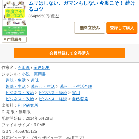
ムリはしない、ガマンもしない 今度こそ！ 続け
るコツ
864pt/950円(税込)
無料立読み
登録して購入
作品紹介
会員登録して全巻購入
作家名：
石田淳
/
岡戸妃里
ジャンル：
小説・実用書
趣味・生活
>
趣味
趣味・生活
>
暮らし・生活
>
暮らし・生活全般
ビジネス・政治
>
ビジネス・経済
>
実用
ビジネス・政治
>
ビジネス・経済
>
自己啓発
出版社：
PHP研究所
DL期限：無期限
配信開始日：2014年5月28日
ファイルサイズ：3.0MB
ISBN：4569793126
対応ビューア：ブラウザビューア、本棚アプリ