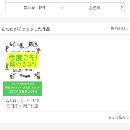
異世界・転生
お色気
履歴削除
あなたがチェックした作品
ムリはしない、ガマ
石田淳
/
岡戸妃里
ンもしない 今度こ
そ！ 続けるコツ
もっと見る