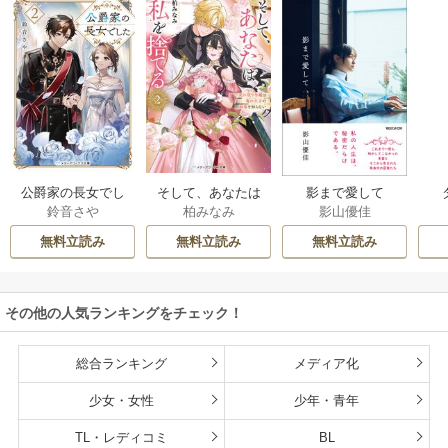
公爵家の長女でし
そして、あなたは
影まで愛して
鈴音さや
柏みなみ
影山優佳
た
私を捨てる
無料立読み
無料立読み
無料立読み
その他の人気ランキングをチェック！
総合ランキング
メディア化
少女・女性
少年・青年
TL・レディコミ
BL