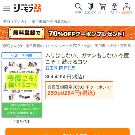
検索
はじめて
カート
ログイン
会員登録
漫画（マンガ）・電子書籍が国内最大級!!
漫画(まんが)・電子書籍のコミックシーモアTOP
小説・実用書
小説・実用書
ムリはしない、ガマンもしない 今度
小説・実用書
こそ！ 続けるコツ
石田淳
岡戸妃里
864pt/950円(税込)
会員登録限定70%OFFクーポンで
259pt/284円(税込)
1巻配信中