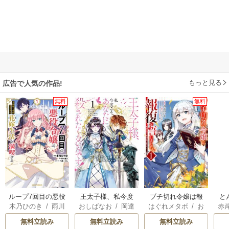
もっと見る
広告で人気の作品!
無料
無料
ループ7回目の悪役
王太子様、私今度
ブチ切れ令嬢は報
と
木乃ひのき
/
雨川
おしばなお
/
岡達
はぐれメタボ
/
お
赤
令嬢は、元敵国で
こそあなたに殺さ
復を誓いました。
透子
/
八美☆わん
英茉
/
先崎真琴
おのいも
/
昌未
自由気ままな花嫁
れたくないんで
無料立読み
無料立読み
無料立読み
生活を満喫する
す！ ～聖女に嵌め