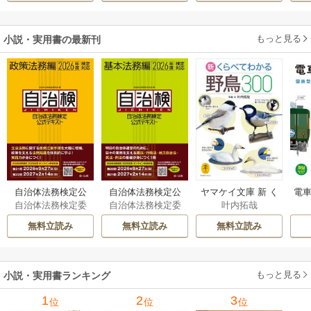
られた貧乏令嬢、
二度目は串刺し回
もっと見る
小説・実用書の最新刊
避します！～
自治体法務検定公
自治体法務検定公
ヤマケイ文庫 新 く
電車
自治体法務検定委
自治体法務検定委
叶内拓哉
式テキスト 政策
式テキスト 基本
らべてわかる野鳥3
型
員会
員会
法務編 ２０２６
法務編 ２０２６
00 1巻
無料立読み
無料立読み
無料立読み
年度検定対応 1巻
年度検定対応 1巻
もっと見る
小説・実用書ランキング
1
2
3
位
位
位