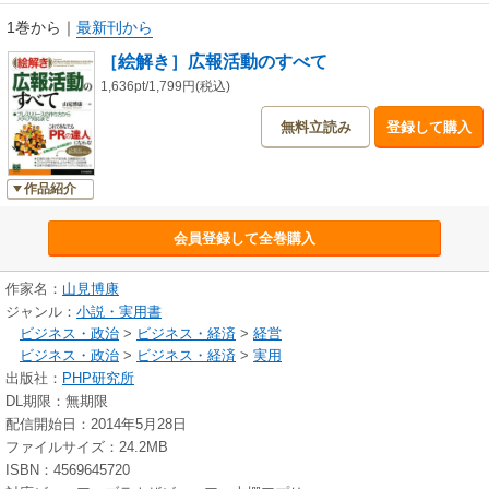
1巻から
｜
最新刊から
［絵解き］広報活動のすべて
1,636pt/1,799円(税込)
無料立読み
登録して購入
作品紹介
会員登録して全巻購入
作家名：
山見博康
ジャンル：
小説・実用書
ビジネス・政治
>
ビジネス・経済
>
経営
ビジネス・政治
>
ビジネス・経済
>
実用
出版社：
PHP研究所
DL期限：無期限
配信開始日：2014年5月28日
ファイルサイズ：24.2MB
ISBN：4569645720