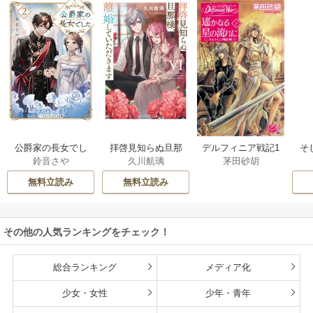
公爵家の長女でし
拝啓見知らぬ旦那
そ
デルフィニア戦記1
鈴音さや
久川航璃
茅田砂胡
た
様、離婚していた
だきます
無料立読み
無料立読み
その他の人気ランキングをチェック！
総合ランキング
メディア化
少女・女性
少年・青年