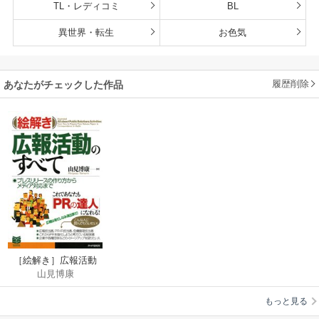
TL・レディコミ
BL
異世界・転生
お色気
履歴削除
あなたがチェックした作品
［絵解き］広報活動
山見博康
のすべて
もっと見る