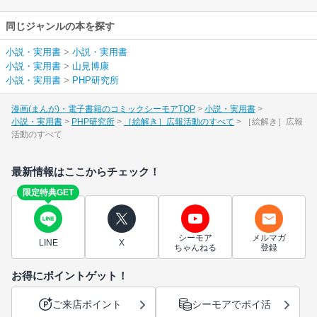
同じジャンルの本を探す
小説・実用書
>
小説・実用書
小説・実用書
>
山見博康
小説・実用書
>
PHP研究所
漫画(まんが)・電子書籍のコミックシーモアTOP
小説・実用書
小説・実用書
PHP研究所
［絵解き］広報活動のすべて
［絵解き］広報
活動のすべて
最新情報はここからチェック！
限定特典GET
シーモア
メルマガ
LINE
X
ちゃんねる
登録
お得にポイントゲット！
ご来店ポイント
シーモアでポイ活