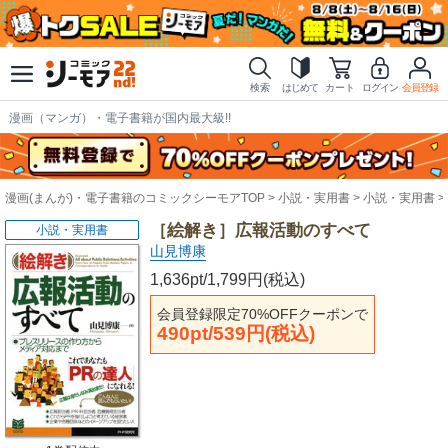
検索
はじめて
カート
ログイン
会員登録
漫画（マンガ）・電子書籍が国内最大級!!
漫画(まんが)・電子書籍のコミックシーモアTOP
小説・実用書
小説・実用書
［絵解き］広報活動のすべて
小説・実用書
山見博康
1,636pt/1,799円(税込)
会員登録限定70%OFFクーポンで
490pt/539円(税込)