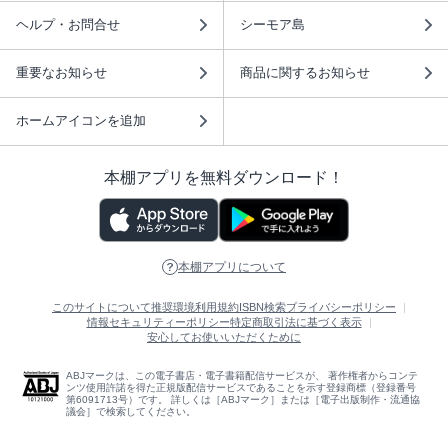
ヘルプ・お問合せ
シーモア島
重要なお知らせ
商品に関するお知らせ
ホームアイコンを追加
本棚アプリを無料ダウンロード！
本棚アプリについて
このサイトについて
推奨環境
利用規約
ISBN検索
プライバシーポリシー
情報セキュリティーポリシー
特定商取引法に基づく表示
安心してお使いいただくために
ABJマークは、この電子書店・電子書籍配信サービスが、 著作権者からコンテ
ンツ使用許諾を得た正規版配信サービスであることを示す登録商標（登録番号
第6091713号）です。 詳しくは［ABJマーク］または［電子出版制作・流通協
議会］で検索してください。
(C)NTTソルマーレ