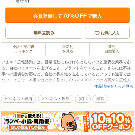
1巻配信中
70%OFF
会員登録して
で購入
無料立読み
お気に入り
小説・実用書
最新刊
新刊
ランキング
を見る
自動購入
いまや「広報活動」は、営業活動にもひけをとらないほど重要な業務であ
る。自社のイメージを上げること、ブランドをつくること、さらには不祥
事への適切な対応など、会社の将来性を左右しているといっても過言では
ない。そこで、本書ではとかく見えにくいマスメディアの内実から広報人
の立ち居振る舞い、プレスリリースのつくり方までを紹介。広報の初心者
作品情報をもっと見る
からベテランまでが読んでも参考になる情報やノウハウをイラストや図解
でわかりやすく解説し、網羅的にまとめた。広報人だけでなく、PR・IR、
ビジネス・経済
ビジネス・政治
実用
経営
危機管理の担当者にも役立つはずだ。さらに、広報部門をもたない中小企
業やNPO法人など、新商品を紹介したり、イメージアップを図りたいと願
っている方にも最適なガイドブックとなるだろう。「広報活動とはメディ
アを通じて行うプレゼンテーションであり、広報力が向上すればするほ
ど、本来の営業活動に直結する」のである。