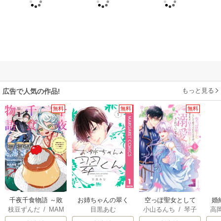
もっと見る
広告で人気の作品!
無料
無料
無料
千夜千食物語 ～敗
お姉ちゃんの翠く
空っぽ聖女として
婚
枝豆ずんだ
/
MAM
目黒あむ
小山るんち
/
琴子
高
国の姫ですが氷の
ん
捨てられたはず
っ
AKOTO
/
鴉羽凛燈
の
皇子殿下がどうも
が、嫁ぎ先の皇帝
国