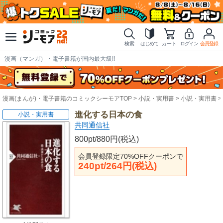
検索
はじめて
カート
ログイン
会員登録
漫画（マンガ）・電子書籍が国内最大級!!
漫画(まんが)・電子書籍のコミックシーモアTOP
小説・実用書
小説・実用書
進化する日本の食
小説・実用書
共同通信社
800pt/880円(税込)
会員登録限定70%OFFクーポンで
240pt/264円(税込)