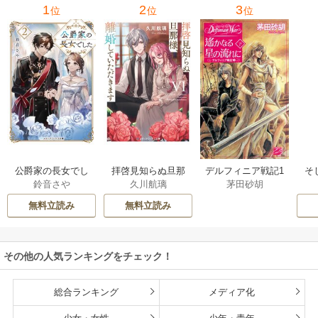
1
2
3
位
位
位
公爵家の長女でし
拝啓見知らぬ旦那
そ
デルフィニア戦記1
鈴音さや
久川航璃
茅田砂胡
た
様、離婚していた
だきます
無料立読み
無料立読み
その他の人気ランキングをチェック！
総合ランキング
メディア化