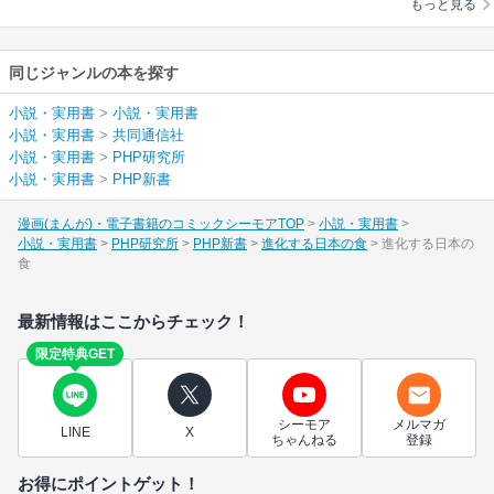
もっと見る
同じジャンルの本を探す
小説・実用書
>
小説・実用書
小説・実用書
>
共同通信社
小説・実用書
>
PHP研究所
小説・実用書
>
PHP新書
漫画(まんが)・電子書籍のコミックシーモアTOP
小説・実用書
小説・実用書
PHP研究所
PHP新書
進化する日本の食
進化する日本の
食
最新情報はここからチェック！
限定特典GET
シーモア
メルマガ
LINE
X
ちゃんねる
登録
お得にポイントゲット！