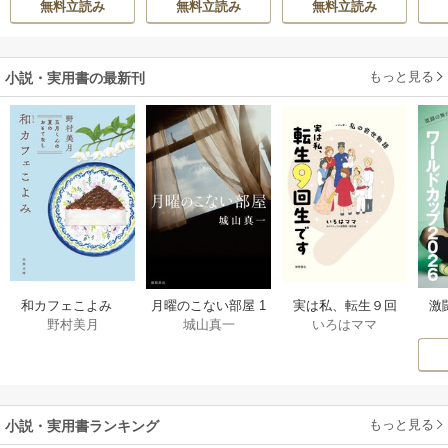
無料立読み
無料立読み
無料立読み
溺愛してくれてい
陛下に溺愛されて
ます～
います
もっと見る
小説・実用書の最新刊
激
和カフェこよみ
月曜のこない部屋 1
実は私、転生９回
野村美月
城山真一
いろはママ
前
五月くんの夏のお
巻
生です マンガ
ー
もてなし 1巻
私の前世物語 1巻
もっと見る
小説・実用書ランキング