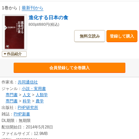
1巻から
｜
最新刊から
進化する日本の食
800pt/880円(税込)
無料立読み
登録して購入
作品紹介
会員登録して全巻購入
作家名：
共同通信社
ジャンル：
小説・実用書
専門書
>
人文
>
人類学
専門書
>
科学
>
農学
出版社：
PHP研究所
雑誌：
PHP新書
DL期限：無期限
配信開始日：2014年5月28日
ファイルサイズ：12.9MB