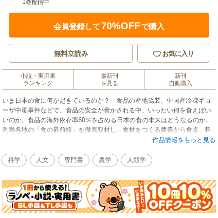
1巻配信中
70%OFF
会員登録して
で購入
無料立読み
お気に入り
小説・実用書
最新刊
新刊
ランキング
を見る
自動購入
いま日本の食に何が起きているのか？ 食品の産地偽装、中国産冷凍ギョ
ーザ中毒事件などで、食品の安全が脅かされる中、いったい何を食えばい
いのか。食品の海外依存率60％を占める日本の食の未来はどうなるのか。
列島各地の「食の最前線」を徹底取材し、食材をつくる農業から食卓、料
理人まで、現場の「生」の声を収録しつつ、ホットな食の話題を掘り起こ
作品情報をもっと見る
す。伝統野菜、こんにゃく、ゴーヤー、リサイクル飼料、ワイン、フード
マイレージ、ソフト断食、ズボラ料理、弁当の日、アレルギー対応ケー
科学
人文
専門書
農学
人類学
キ、潜水艦ハンバーグ、フレンチ介護食、宇宙食、公邸料理人、タコライ
ス、日式ラーメン……未来への希望と勇気を与える話題、心温まる逸話も
ある。「食」を私たちの手に取り戻す最後のチャンス！ 変化の風をつか
みとれ！ ルポ・「日本列島 食の最前線」