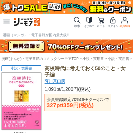
検索
はじめて
カート
ログイン
会員登録
漫画（マンガ）・電子書籍が国内最大級!!
漫画(まんが)・電子書籍のコミックシーモアTOP
小説・実用書
小説・実用書
高校時代に考えておく50のこと・女
小説・実用書
子編
有川真由美
1,091pt/1,200円(税込)
会員登録限定70%OFFクーポンで
327pt/359円(税込)