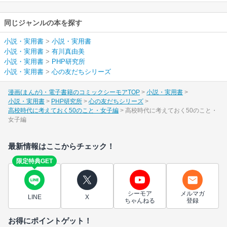
同じジャンルの本を探す
小説・実用書
>
小説・実用書
小説・実用書
>
有川真由美
小説・実用書
>
PHP研究所
小説・実用書
>
心の友だちシリーズ
漫画(まんが)・電子書籍のコミックシーモアTOP
小説・実用書
小説・実用書
PHP研究所
心の友だちシリーズ
高校時代に考えておく50のこと・女子編
高校時代に考えておく50のこと・
女子編
最新情報はここからチェック！
限定特典GET
シーモア
メルマガ
LINE
X
ちゃんねる
登録
お得にポイントゲット！