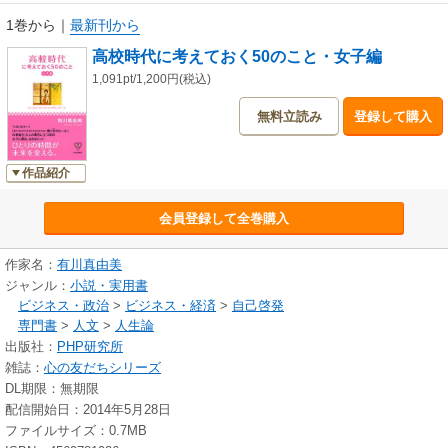
1巻から
｜
最新刊から
高校時代に考えておく50のこと・女子編
1,091pt/1,200円(税込)
無料立読み
登録して購入
作品紹介
会員登録して全巻購入
作家名：
有川真由美
ジャンル：
小説・実用書
ビジネス・政治
>
ビジネス・経済
>
自己啓発
専門書
>
人文
>
人生論
出版社：
PHP研究所
雑誌：
心の友だちシリーズ
DL期限：無期限
配信開始日：2014年5月28日
ファイルサイズ：0.7MB