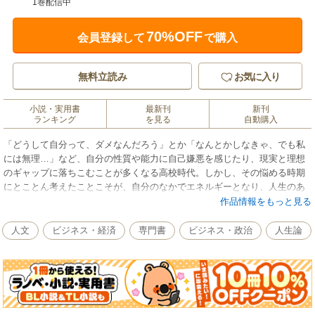
1巻配信中
70%OFF
会員登録して
で購入
無料立読み
お気に入り
小説・実用書
最新刊
新刊
ランキング
を見る
自動購入
「どうして自分って、ダメなんだろう」とか「なんとかしなきゃ、でも私
には無理…」など、自分の性質や能力に自己嫌悪を感じたり、現実と理想
のギャップに落ちこむことが多くなる高校時代。しかし、その悩める時期
にとことん考えたことこそが、自分のなかでエネルギーとなり、人生のあ
らゆる場面で自分を支えると著者はいいます。高校時代に不登校だった時
作品情報をもっと見る
期がある著者は、「自分の人生、自分でなんとかするしかない」と気づい
て立ち上がった経験や、やるかやらないか悩んだ末に入部したソフトボー
人文
ビジネス・経済
専門書
ビジネス・政治
人生論
ル部で得たことを語ります。親や環境のせいにするのではなく、どんなと
きでもとことん考えれば、何かしら解決の方法が見つかり、たとえそれが
すぐに結果につながらなくても、必ず自分が生きる道の役に立つと教えま
す。自分の可能性を閉ざすことなく、人生を前向きに切り拓く素敵な人に
なるために大切な、前向きに考える習慣を高校時代から身につけるススメ
です。