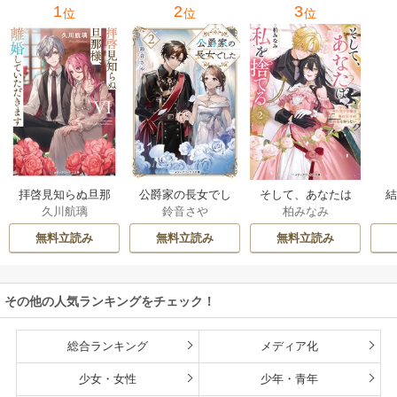
1
2
3
位
位
位
拝啓見知らぬ旦那
公爵家の長女でし
そして、あなたは
久川航璃
鈴音さや
柏みなみ
様、離婚していた
た
私を捨てる
だきます
無料立読み
無料立読み
無料立読み
その他の人気ランキングをチェック！
総合ランキング
メディア化
少女・女性
少年・青年