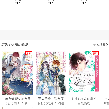
もっと見る
広告で人気の作品!
無料
無料
無自覚聖女は今日
王太子様、私今度
お姉ちゃんの翠く
さ
えとうヨナ
/
あー
おしばなお
/
岡達
目黒あむ
片
も無意識に力を垂
こそあなたに殺さ
ん
冷
もんど
/
あんべよ
英茉
/
先崎真琴
れ流す ～公爵家
れたくないんで
ィ