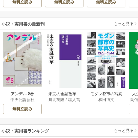
無料立読み
無料立読み
無料立読み
しろう
の落ちこぼれ令
す！ ～聖女に嵌め
き
嬢、嫁ぎ先で幸せ
られた貧乏令嬢、
を掴み取る～
二度目は串刺し回
もっと見る
小説・実用書の最新刊
避します！～
アンデル 8巻
未完の金融改革
モダン都市の写真
人
中央公論新社
川北英隆
/
塩入篤
和田博文
岡
――池尾和人の政
史 1923－1944
教
策実践 1巻
――写真雑誌「フ
の
無料立読み
ォトタイムス」に
みる視覚の革命 1巻
もっと見る
小説・実用書ランキング