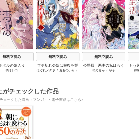
s
無料立読み
無料立読み
無料立読み
ホタルの嫁入り
ブチ切れ令嬢は報復を誓
公爵様、悪妻の私はもう
もう
橘オレコ
はぐれメタボ
/
おおのいも
/
桜乃みか
/
琴子
和
いました。
放っておいてください
れた
昌未
たがチェックした作品
チェックした漫画（マンガ）・電子書籍はこちら♪