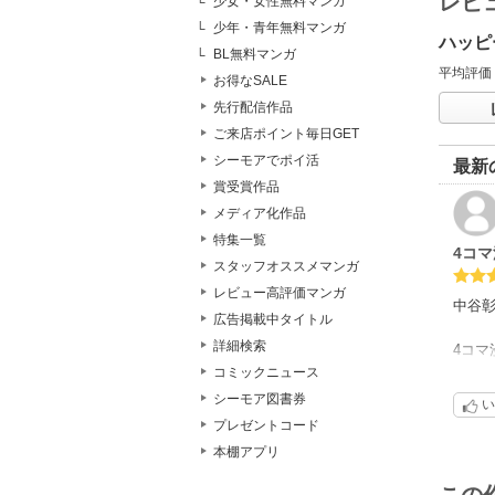
レビ
少女・女性無料マンガ
少年・青年無料マンガ
ハッピ
BL無料マンガ
平均評価
お得なSALE
先行配信作品
ご来店ポイント毎日GET
シーモアでポイ活
最新
賞受賞作品
メディア化作品
特集一覧
4コマ
スタッフオススメマンガ
レビュー高評価マンガ
中谷
広告掲載中タイトル
詳細検索
4コマ
コミックニュース
朝起
シーモア図書券
い
プレゼントコード
朝し
本棚アプリ
そう