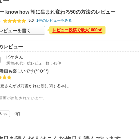
ュー
ー know how 朝に生まれ変わる50の方法のレビュー
：
5.0
1件のレビューをみる
レビュー投稿で最大1000pt!
レビューを書く
のレビュー
ピケ
さん
(男性/40代)
総レビュー数：43件
漫画も楽しいです(*^O^*)
彰宏さんが以前書かれた朝に関する本に
漫画が追加されています。
きるの楽しくなる。
いね
0件
ていることが未来に繋がる。
教えてくれる本です。