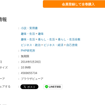
会員登録して全巻購入
情報
：
小説・実用書
趣味・生活
>
趣味
趣味・生活
>
暮らし・生活
>
暮らし・生活全般
ビジネス・政治
>
ビジネス・経済
>
自己啓発
：
PHP研究所
：
無期限
日
：
2014年5月28日
サイズ
：
10.9MB
：
4569655734
ーア
：
ブラウザビューア
ェアする
：