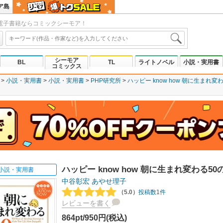
ア島
電子書籍ならコミックシーモア！
シーモア
BL
TL
ライトノベル
小説・実用書
コミックス
小説・実用書
小説・実用書
PHP研究所
ハッピー know how 朝に生まれ変
ハッピー know how 朝に生まれ変わる50
小説・実用書
中谷彰宏
あやせ理子
（5.0）
投稿数1件
レビューを書く
864pt/950円(税込)