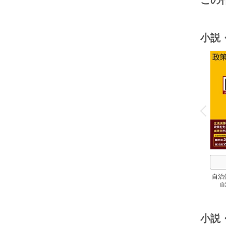
この
小説
o
v
P
r
e
i
u
自治
自
スト
２
小説