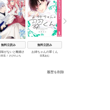
N
x
e
t
無料立読み
無料立読み
無料立読み
興味がないと離婚さ
お姉ちゃんの翠くん
葬送のフリーレン
後宮茶
泉杏花
/
さびのぶち
目黒あむ
山田鐘人
/
アベツカサ
唐澤
令嬢の意外と楽しい
り
新生活
履歴を削除