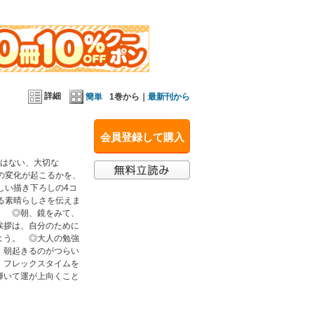
詳細
簡単
1巻から｜
最新刊から
会員登録して購入
ではない、大切な
の変化が起こるかを、
しい描き下ろしの4コ
る素晴らしさを伝えま
。 ◎朝、鏡をみて、
挨拶は、自分のために
よう。 ◎大人の勉強
。朝起きるのがつらい
、フレックスタイムを
輝いて運が上向くこと