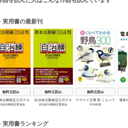
作品を読んだ人はこんな作品も読んでいます
・実用書の最新刊
s
無料立読み
無料立読み
無料立読み
体法務検定公式テキ
自治体法務検定公式テキ
ヤマケイ文庫 新 くらべて
電車
治体法務検定委員会
自治体法務検定委員会
叶内拓哉
 政策法務編 ２０
スト 基本法務編 ２０
わかる野鳥300 1巻
６年度検定対応 1巻
２６年度検定対応 1巻
・実用書ランキング