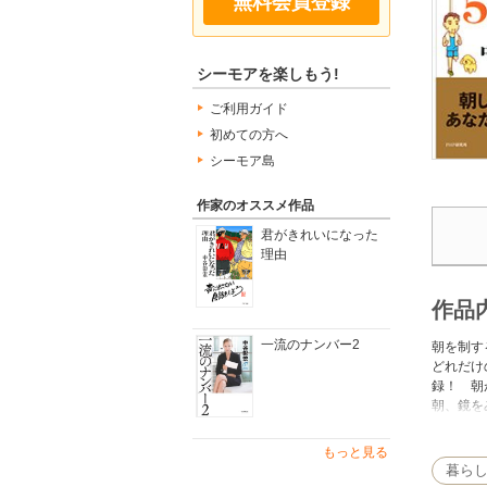
無料会員登録
シーモアを楽しもう!
ご利用ガイド
初めての方へ
シーモア島
作家のオススメ作品
君がきれいになった
理由
作品
一流のナンバー2
朝を制す
どれだけ
録！ 朝
朝、鏡を
挨拶しよ
人、マン
もっと見る
みるみる
暮ら