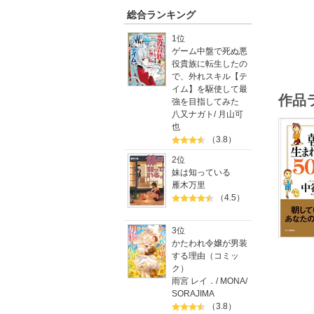
総合ランキング
1位
ゲーム中盤で死ぬ悪
役貴族に転生したの
で、外れスキル【テ
イム】を駆使して最
作品
強を目指してみた
八又ナガト
/
月山可
也
（3.8）
2位
妹は知っている
雁木万里
（4.5）
3位
かたわれ令嬢が男装
する理由（コミッ
ク）
雨宮 レイ．
/
MONA
/
SORAJIMA
（3.8）