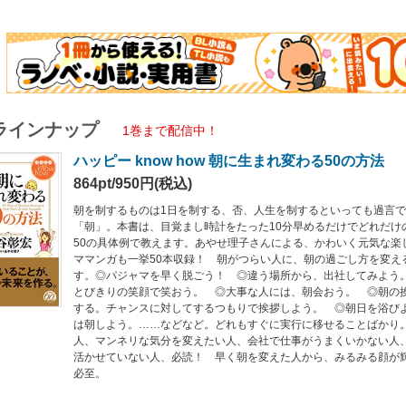
ラインナップ
1巻まで配信中！
ハッピー know how 朝に生まれ変わる50の方法
864pt/950円(税込)
朝を制するものは1日を制する、否、人生を制するといっても過言
「朝」。本書は、目覚まし時計をたった10分早めるだけでどれだけ
50の具体例で教えます。あやせ理子さんによる、かわいく元気な楽
ママンガも一挙50本収録！ 朝がつらい人に、朝の過ごし方を変え
す。◎パジャマを早く脱ごう！ ◎違う場所から、出社してみよう
とびきりの笑顔で笑おう。 ◎大事な人には、朝会おう。 ◎朝の
する。チャンスに対してするつもりで挨拶しよう。 ◎朝日を浴び
は朝しよう。……などなど。どれもすぐに実行に移せることばかり
人、マンネリな気分を変えたい人、会社で仕事がうまくいかない人
活かせていない人、必読！ 早く朝を変えた人から、みるみる顔が
必至。