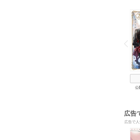
o
v
P
r
e
i
u
公
広告
広告で人