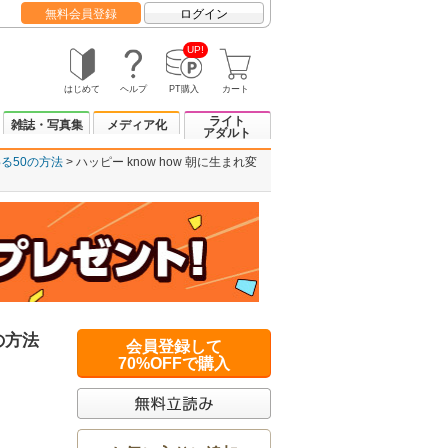
無料会員登録
ログイン
UP!
はじめて
ヘルプ
PT購入
カート
ライト
雑誌・写真集
メディア化
アダルト
わる50の方法
ハッピー know how 朝に生まれ変
の方法
会員登録して
70%OFFで購入