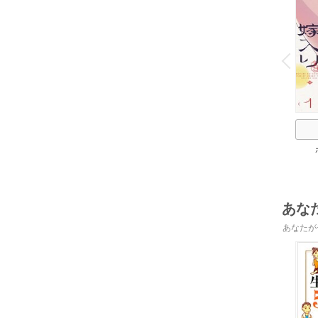
o
v
P
r
e
i
u
あな
あなたが