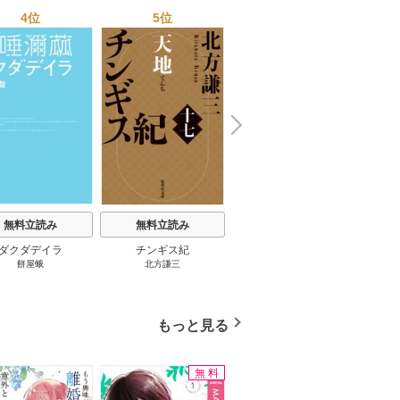
っさん５０人の体験から
4位
5位
6位
学ぶ★夢のようなエロい
楽園３０ 1巻
N
x
e
t
無料立読み
無料立読み
無料立読み
ダクダデイラ
チンギス紀
東京バンドワゴン
B-PR
餅屋蛾
北方謙三
小路幸也
Ｂ
ジャラ
ディ 
ブック
もっと見る
無料
無料