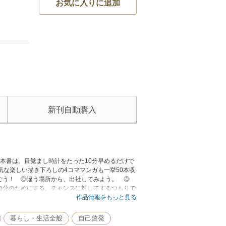
お気に入りに追加
新刊自動購入
本書は、目覚まし時計をたった10分早めるだけで
気な楽しい描き下ろしの4コママンガも一挙50本収
ごう！ ◎違う場所から、出社してみよう。 ◎
自分のためにする。チャンスに対してするつもりで
に実行に移せることばかり。朝起きるのがつらい
作品情報をもっと見る
かせていない人、必読！ 早く朝を変えた人から、
暮らし・生活全般
自己啓発