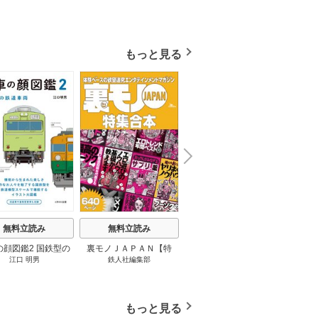
もっと見る
N
x
e
t
無料立読み
無料立読み
無料立読み
の顔図鑑2 国鉄型の
裏モノＪＡＰＡＮ【特
パナソニック コネクト
日本の
江口 明男
鉄人社編集部
上阪徹
鉄道車両 1巻
集】★超ボリューム版６
大企業をいかに変えるか
20
４０ページ★１２冊★全
1巻
国４７都道府県を代表す
る最高のフーゾク★エロ
もっと見る
トレンド年間ベスト★お