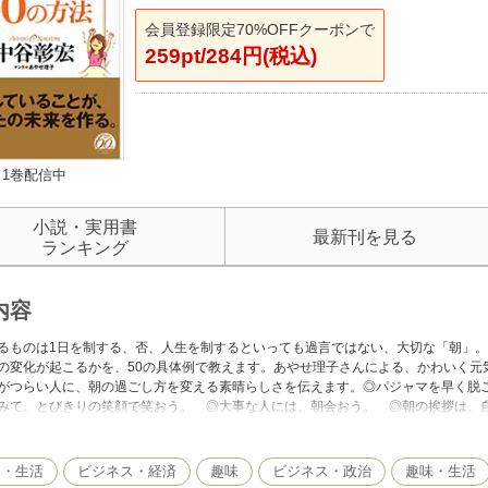
会員登録限定70%OFFクーポンで
259pt/284円(税込)
1巻配信中
小説・実用書
最新刊を見る
ランキング
内容
るものは1日を制する、否、人生を制するといっても過言ではない、大切な「朝」。
の変化が起こるかを、50の具体例で教えます。あやせ理子さんによる、かわいく元
がつらい人に、朝の過ごし方を変える素晴らしさを伝えます。◎パジャマを早く脱
みて、とびきりの笑顔で笑おう。 ◎大事な人には、朝会おう。 ◎朝の挨拶は、
う。 ◎朝日を浴びよう。 ◎大人の勉強は朝しよう。……などなど。どれもすぐ
ネリな気分を変えたい人、会社で仕事がうまくいかない人、フレックスタイムを活
顔が輝いて運が上向くこと必至。
し・生活
ビジネス・経済
趣味
ビジネス・政治
趣味・生活