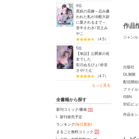
4位
黒妖の花嫁～忌み嫌
われた私が冷酷大尉
に愛されるまで～
作品
音中さわき
/
宮之み
やこ
ジャンル
（4.5）
5位
【単話】公爵家の長
女でした
彩川ぬるぴょ
/
鈴音
出版社
さや
/
たむ
DL期限
（4.7）
配信開始
もっと見る
ファイル
ISBN
全書籍から探す
対応ビュ
新刊コミック/書籍
作品をシ
新刊発売予定
ランキング
(毎日更新)
まるごと無料コミック