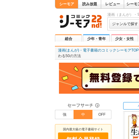
シーモア
読み放題
レビュー
シーモ
漫画（まんが）・
ジャンルで探す
総合
少年・青年
少女・女性
漫画(まんが)・電子書籍のコミックシーモアTOP
わる50の方法
セーフサーチ
？
強
中
OFF
国内最大級の電子書籍サイト