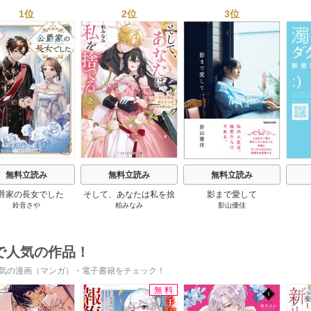
1位
2位
3位
s
無料立読み
無料立読み
無料立読み
爵家の長女でした
そして、あなたは私を捨
影まで愛して
鈴音さや
柏みなみ
影山優佳
てる
で人気の作品！
気の漫画（マンガ）・電子書籍をチェック！
無料