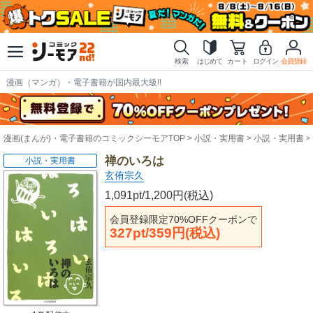
検索
はじめて
カート
ログイン
会員登録
漫画（マンガ）・電子書籍が国内最大級!!
漫画(まんが)・電子書籍のコミックシーモアTOP
小説・実用書
小説・実用書
禅のいろは
小説・実用書
玄侑宗久
1,091pt/1,200円(税込)
会員登録限定70%OFFクーポンで
327pt/359円(税込)