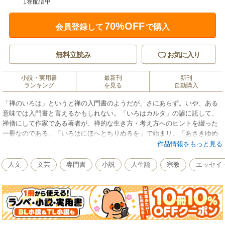
1巻配信中
70%OFF
会員登録して
で購入
無料立読み
お気に入り
小説・実用書
最新刊
新刊
ランキング
を見る
自動購入
「禅のいろは」というと禅の入門書のようだが、さにあらず。いや、ある
意味では入門書と言えるかもしれない。「いろはカルタ」の諺に託して、
禅僧にして作家である著者が、禅的な生き方・考え方へのヒントを綴った
一冊なのである。「いろはにほへとちりぬるを」で始まり、「あさきゆめ
みしえひもせす」と終わる「いろは歌」は、同じかなを一度も使わずに、
作品情報をもっと見る
「夜叉説半偈」という「死」についての短いお経を味わい深く翻訳したも
のだ。江戸の庶民たちは、それに口承された諺を頭文字ごとに一つずつ当
人文
文芸
専門書
小説
人生論
宗教
エッセイ
てはめることで、「いろはカルタ」を生み出した。「い：犬も歩けば棒に
当たる」「ろ：論より証拠」……「京：京の夢大坂の夢」と並んだ四十八
句から、フッと肩の力が抜け、ホッとこころ癒されるメッセージが聴こえ
てくる。仏教にも文学にも造詣が深い著者ならではの諺の“読み筋”"が冴え
わたっている。人生の様々な局面にあって、臨機応変に歩むための「ここ
ろの四十八手」！