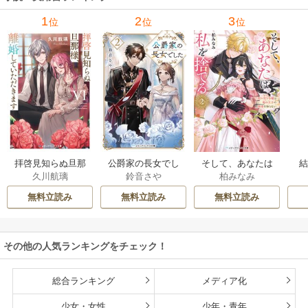
1
2
3
位
位
位
拝啓見知らぬ旦那
公爵家の長女でし
そして、あなたは
久川航璃
鈴音さや
柏みなみ
様、離婚していた
た
私を捨てる
だきます
無料立読み
無料立読み
無料立読み
その他の人気ランキングをチェック！
総合ランキング
メディア化
少女・女性
少年・青年