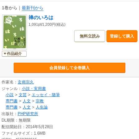
1巻から
｜
最新刊から
禅のいろは
1,091pt/1,200円(税込)
無料立読み
登録して購入
作品紹介
会員登録して全巻購入
作家名：
玄侑宗久
ジャンル：
小説・実用書
小説
>
文芸
>
エッセイ・随筆
専門書
>
人文
>
宗教
専門書
>
人文
>
人生論
出版社：
PHP研究所
DL期限：無期限
配信開始日：2014年5月28日
ファイルサイズ：1.6MB