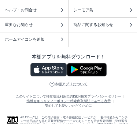
ヘルプ・お問合せ
シーモア島
重要なお知らせ
商品に関するお知らせ
ホームアイコンを追加
本棚アプリを無料ダウンロード！
本棚アプリについて
このサイトについて
推奨環境
利用規約
ISBN検索
プライバシーポリシー
情報セキュリティーポリシー
特定商取引法に基づく表示
安心してお使いいただくために
ABJマークは、この電子書店・電子書籍配信サービスが、 著作権者からコンテ
ンツ使用許諾を得た正規版配信サービスであることを示す登録商標（登録番号
第6091713号）です。 詳しくは［ABJマーク］または［電子出版制作・流通協
議会］で検索してください。