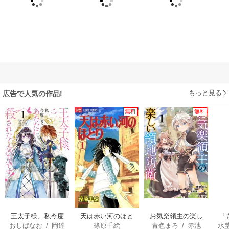
もっと見る
広告で人気の作品!
無料
無料
王太子様、私今度
天は赤い河のほと
お気楽領主の楽し
「
おしばなお
/
岡達
篠原千絵
青色まろ
/
赤池
水
こそあなたに殺さ
り
い領地防衛
は