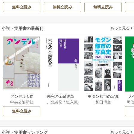
英茉
/
先崎真琴
宗
/
転
れたくないんで
次
無料立読み
無料立読み
無料立読み
す！ ～聖女に嵌め
か
られた貧乏令嬢、
二度目は串刺し回
もっと見る
小説・実用書の最新刊
避します！～
アンデル 8巻
未完の金融改革
モダン都市の写真
人
中央公論新社
川北英隆
/
塩入篤
和田博文
岡
――池尾和人の政
史 1923－1944
教
策実践 1巻
――写真雑誌「フ
の
無料立読み
ォトタイムス」に
みる視覚の革命 1巻
もっと見る
小説・実用書ランキング