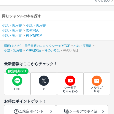
もっと見る
同じジャンルの本を探す
小説・実用書
>
小説・実用書
小説・実用書
>
玄侑宗久
小説・実用書
>
PHP研究所
漫画(まんが)・電子書籍のコミックシーモアTOP
小説・実用書
小説・実用書
PHP研究所
禅のいろは
禅のいろは
最新情報はここからチェック！
限定特典GET
シーモア
メルマガ
LINE
X
ちゃんねる
登録
お得にポイントゲット！
ご来店ポイント
シーモアでポイ活