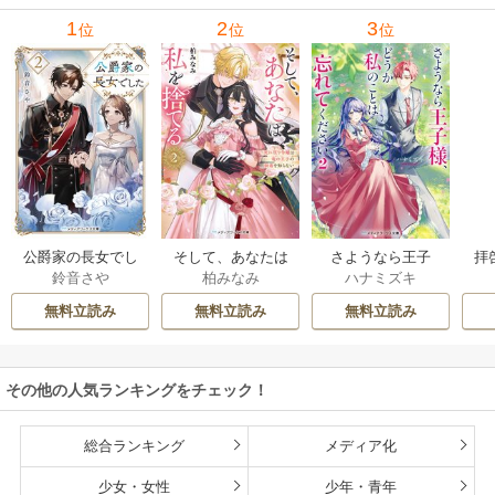
1
2
3
位
位
位
公爵家の長女でし
そして、あなたは
さようなら王子
拝
鈴音さや
柏みなみ
ハナミズキ
た
私を捨てる
様、どうか私のこ
様
とは忘れてくださ
無料立読み
無料立読み
無料立読み
い
その他の人気ランキングをチェック！
総合ランキング
メディア化
少女・女性
少年・青年