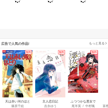
もっと見る
広告で人気の作品!
無料
無料
無料
天は赤い河のほと
主人恋日記
ふつつかな悪女で
篠原千絵
吉永ゆう
尾羊英
/
中村颯
富
り
はございますが ～