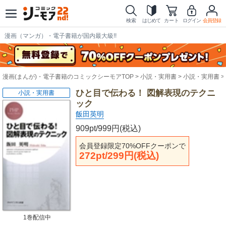
検索
はじめて
カート
ログイン
会員登録
漫画（マンガ）・電子書籍が国内最大級!!
漫画(まんが)・電子書籍のコミックシーモアTOP
小説・実用書
小説・実用書
ひと目で伝わる！ 図解表現のテクニ
小説・実用書
ック
飯田英明
909pt/999円(税込)
会員登録限定70%OFFクーポンで
272pt/299円(税込)
1巻配信中