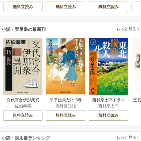
希
/
ゆき哉
雛宮蝶鼠とりかえ
無料立読み
無料立読み
無料立読み
伝～
もっと見る
小説・実用書の最新刊
交代寄合伊那衆異
手下は犬だけ 3巻
西村京太郎トラベ
宣長
佐伯泰英
風野真知雄
西村京太郎
聞 15巻
ルミステリー・セ
レクション 2巻
無料立読み
無料立読み
無料立読み
もっと見る
小説・実用書ランキング