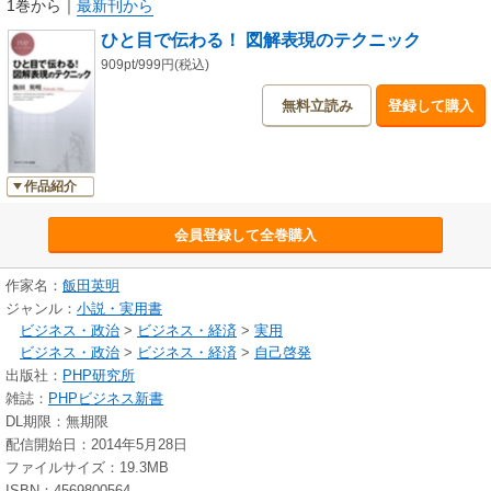
1巻から
｜
最新刊から
ひと目で伝わる！ 図解表現のテクニック
909pt/999円(税込)
無料立読み
登録して購入
作品紹介
会員登録して全巻購入
作家名：
飯田英明
ジャンル：
小説・実用書
ビジネス・政治
>
ビジネス・経済
>
実用
ビジネス・政治
>
ビジネス・経済
>
自己啓発
出版社：
PHP研究所
雑誌：
PHPビジネス新書
DL期限：無期限
配信開始日：2014年5月28日
ファイルサイズ：19.3MB
ISBN：4569800564