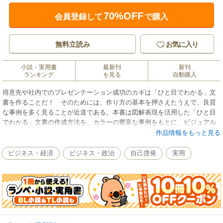
70%OFF
会員登録して
で購入
無料立読み
お気に入り
小説・実用書
最新刊
新刊
ランキング
を見る
自動購入
得意先や社内でのプレゼンテーション成功のカギは「ひと目でわかる」文
書を作ることだ！ そのためには、作り方の基本を押さえたうえで、良質
な事例を多く見ることが近道である。本書は図解表現を活用した「ひと目
でわかる」文書の作成方法を、カラーの豊富な事例をもとに、ビジュアル
でわかりやすく解説。また実際に使われた図解表現を活用した文書や、優
作品情報をもっと見る
れたプレゼンテーションの映像を見ることができる有益なサービスについ
ても紹介した。本書の内容に従って、資料のレイアウト・色・写真等を少
ビジネス・経済
ビジネス・政治
自己啓発
実用
し変えれば、「こんなに違うのか！」と実感するに違いない。すぐに使え
るテクニックが満載の1冊。