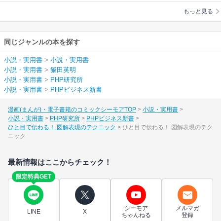
もっと見る
同じジャンルの本を探す
小説・実用書
>
小説・実用書
小説・実用書
>
飯田英明
小説・実用書
>
PHP研究所
小説・実用書
>
PHPビジネス新書
漫画(まんが)・電子書籍のコミックシーモアTOP
小説・実用書
小説・実用書
PHP研究所
PHPビジネス新書
ひと目で伝わる！ 図解表現のテクニック
ひと目で伝わる！ 図解表現のテク
ニック
最新情報はここからチェック！
限定特典GET
シーモア
メルマガ
LINE
X
ちゃんねる
登録