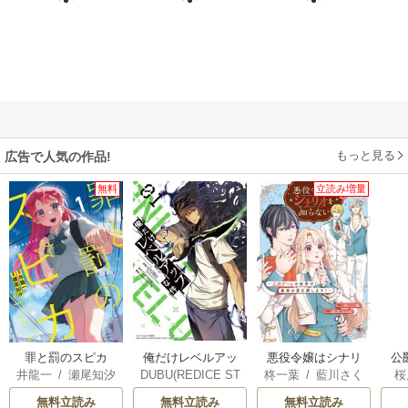
もっと見る
広告で人気の作品!
無料
立読み増量
俺だけレベルアッ
罪と罰のスピカ
悪役令嬢はシナリ
公
DUBU(REDICE ST
井龍一
/
瀬尾知汐
柊一葉
/
藍川さく
桜
プな件
オを知らない ～乙
は
UDIO)
/
Chugong
/
ら
女ゲームの世界で
無料立読み
無料立読み
無料立読み