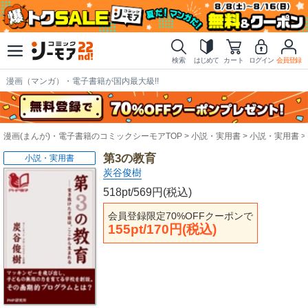
検索
はじめて
カート
ログイン
会員登録
漫画（マンガ）・電子書籍が国内最大級!!
漫画(まんが)・電子書籍のコミックシーモアTOP
小説・実用書
小説・実用書
第3の教育
小説・実用書
炭谷俊樹
518pt/569円(税込)
会員登録限定70%OFFクーポンで
155pt/170円(税込)