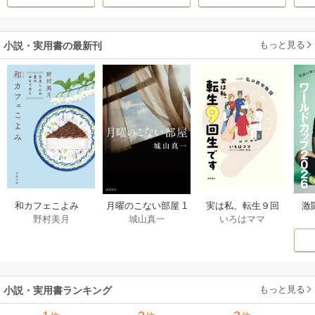
h-goon
真実の恋を探しま
す！～
もっと見る
小説・実用書の最新刊
激
和カフェこよみ
月曜のこない部屋 1
実は私、転生９回
野村美月
城山真一
いろはママ
前
五月くんの夏のお
巻
生です マンガ
ー
もてなし 1巻
私の前世物語 1巻
もっと見る
小説・実用書ランキング