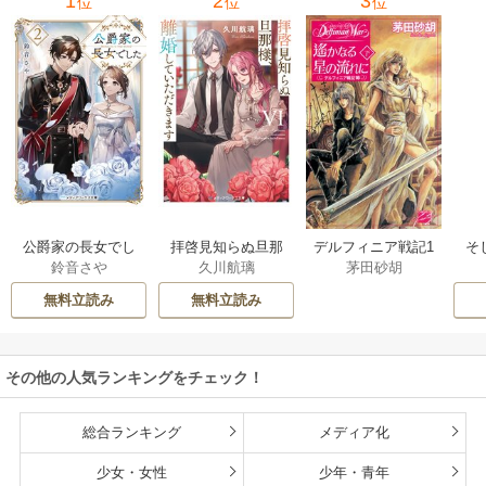
1
2
3
位
位
位
公爵家の長女でし
拝啓見知らぬ旦那
そ
デルフィニア戦記1
鈴音さや
久川航璃
茅田砂胡
た
様、離婚していた
だきます
無料立読み
無料立読み
その他の人気ランキングをチェック！
総合ランキング
メディア化
少女・女性
少年・青年