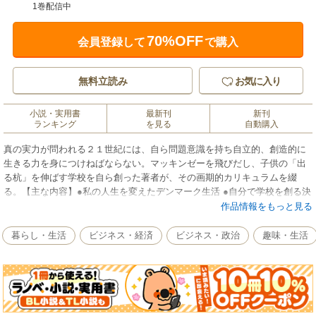
1巻配信中
70%OFF
会員登録して
で購入
無料立読み
お気に入り
小説・実用書
最新刊
新刊
ランキング
を見る
自動購入
真の実力が問われる２１世紀には、自ら問題意識を持ち自立的、創造的に
生きる力を身につけねばならない。マッキンゼーを飛びだし、子供の「出
る杭」を伸ばす学校を自ら創った著者が、その画期的カリキュラムを綴
る。【主な内容】●私の人生を変えたデンマーク生活 ●自分で学校を創る決
意 ●ラーンネット誕生 ●「第3の教育」の実現 ●見せかけの学力・学歴は要
作品情報をもっと見る
らない ●親が変われば、子どもも変わる ●私の受けた教育と生い立ち ●マ
ッキンゼーで体得したもの ●21世紀を生き抜く子ども
暮らし・生活
ビジネス・経済
ビジネス・政治
趣味・生活