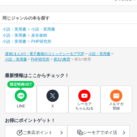
同じジャンルの本を探す
小説・実用書
>
小説・実用書
小説・実用書
>
炭谷俊樹
小説・実用書
>
PHP研究所
漫画(まんが)・電子書籍のコミックシーモアTOP
小説・実用書
小説・実用書
PHP研究所
第3の教育
第3の教育
最新情報はここからチェック！
限定特典GET
シーモア
メルマガ
LINE
X
ちゃんねる
登録
お得にポイントゲット！
ご来店ポイント
シーモアでポイ活