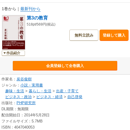
1巻から
｜
最新刊から
第3の教育
518pt/569円(税込)
無料立読み
登録して購入
作品紹介
会員登録して全巻購入
作家名：
炭谷俊樹
ジャンル：
小説・実用書
趣味・生活
>
暮らし・生活
>
出産・子育て
ビジネス・政治
>
ビジネス・経済
>
自己啓発
出版社：
PHP研究所
DL期限：無期限
配信開始日：2014年5月28日
ファイルサイズ：5.7MB
ISBN：4047040053