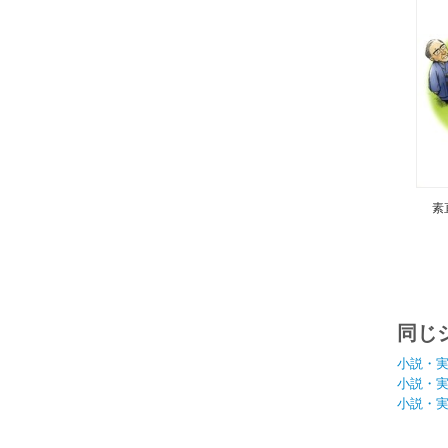
素
同じ
小説・
小説・
小説・