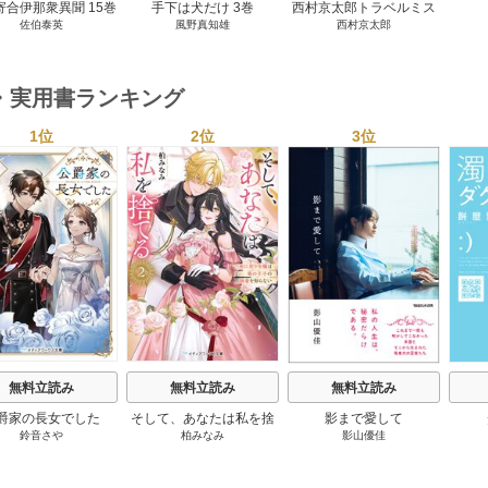
寄合伊那衆異聞 15巻
手下は犬だけ 3巻
西村京太郎トラベルミス
佐伯泰英
風野真知雄
西村京太郎
テリー・セレクション 2
巻
・実用書ランキング
1位
2位
3位
s
無料立読み
無料立読み
無料立読み
爵家の長女でした
そして、あなたは私を捨
影まで愛して
鈴音さや
柏みなみ
影山優佳
てる