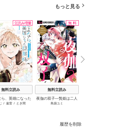
もっと見る
立読み増量
無料
無料
N
x
e
t
無料立読み
無料立読み
無料立読み
なら、英雄になった
夜伽の双子―贄姫は二人
葬送のフリーレン
罪
む
/
遠雷
/
とき間
島袋ユミ
山田鐘人
/
アベツカサ
井
様 ～ただ祈るだけ
の王子に愛される―
立たずな妻のはずで
したが……～
履歴を削除