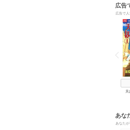
広告
広告で人
o
v
P
r
e
i
u
天
あな
あなたが