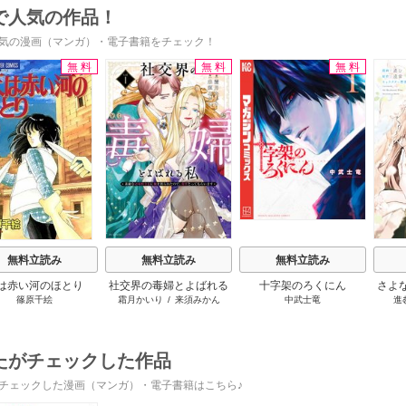
で人気の作品！
気の漫画（マンガ）・電子書籍をチェック！
無料
無料
無料
s
無料立読み
無料立読み
無料立読み
は赤い河のほとり
社交界の毒婦とよばれる
十字架のろくにん
さよ
篠原千絵
霜月かいり
/
来須みかん
中武士竜
進
私～素敵な辺境伯令息に
旦那
腕を折られたので、責任
の役
とってもらいます～
たがチェックした作品
チェックした漫画（マンガ）・電子書籍はこちら♪