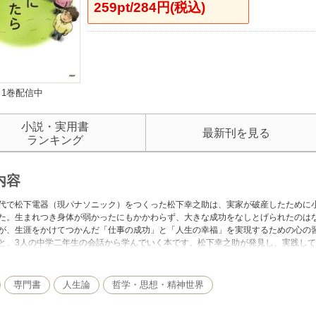
259pt/284円(税込)
1巻配信中
小説・実用書
最新刊を見る
ランキング
内容
代で松下電器（現パナソニック）をつくった松下幸之助は、実家が破産したために
た。生まれつき身体が弱かったにもかかわらず、大きな成功をなしとげられたのは
が、生涯をかけてつかんだ「仕事の成功」と「人生の幸福」を実現するための心の
と、3人の中学二年生の会話から学んでいく本です。松下幸之助が発見し、実践し
「自分の使命に気づくこと」を、松じいが3人の中学生にやさしく語ります。また
く、何ものにもとらわれないことで、素直な心は人を、強く、正しく、聡明にする
に伝える本です。
専門書
人生論
哲学・思想・精神世界