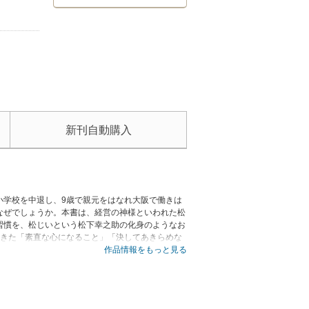
新刊自動購入
小学校を中退し、9歳で親元をはなれ大阪で働きは
なぜでしょうか。本書は、経営の神様といわれた松
習慣を、松じいという松下幸之助の化身のようなお
てきた「素直な心になること」「決してあきらめな
、素直な心とは、けっして従順になるということだ
作品情報をもっと見る
と説きます。どうしたら素直な心になれるのかを子