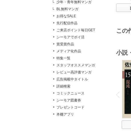
少年・青年無料マンガ
BL無料マンガ
お得なSALE
先行配信作品
この
ご来店ポイント毎日GET
シーモアでポイ活
賞受賞作品
メディア化作品
小説
特集一覧
スタッフオススメマンガ
レビュー高評価マンガ
広告掲載中タイトル
詳細検索
o
v
コミックニュース
P
r
e
i
u
シーモア図書券
プレゼントコード
本棚アプリ