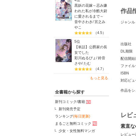
4位
黒妖の花嫁～忌み嫌
作品
われた私が冷酷大尉
に愛されるまで～
音中さわき
/
宮之み
ジャンル
やこ
（4.5）
5位
出版社
【単話】公爵家の長
DL期限
女でした
彩川ぬるぴょ
/
鈴音
配信開始
さや
/
たむ
ファイル
（4.7）
ISBN
もっと見る
対応ビュ
作品をシ
全書籍から探す
新刊コミック/書籍
新刊発売予定
レビ
ランキング
(毎日更新)
まるごと無料コミック
素直な
少女・女性無料マンガ
レビュー