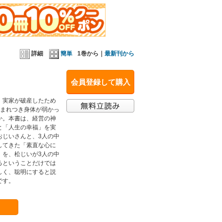
詳細
簡単
1巻から｜
最新刊から
会員登録して購入
、実家が破産したため
生まれつき身体が弱かっ
か。本書は、経営の神
と「人生の幸福」を実
おじいさんと、3人の中
してきた「素直な心に
」を、松じいが3人の中
るということだけでは
しく、聡明にすると説
です。