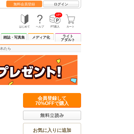
無料会員登録
ログイン
UP!
はじめて
ヘルプ
PT購入
カート
ライト
雑誌・写真集
メディア化
アダルト
なれたら
会員登録して
70%OFFで購入
お気に入りに追加