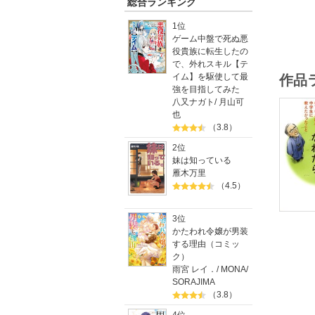
総合ランキング
1位
ゲーム中盤で死ぬ悪
役貴族に転生したの
で、外れスキル【テ
イム】を駆使して最
作品
強を目指してみた
八又ナガト
/
月山可
也
（3.8）
2位
妹は知っている
雁木万里
（4.5）
3位
かたわれ令嬢が男装
する理由（コミッ
ク）
雨宮 レイ．
/
MONA
/
SORAJIMA
（3.8）