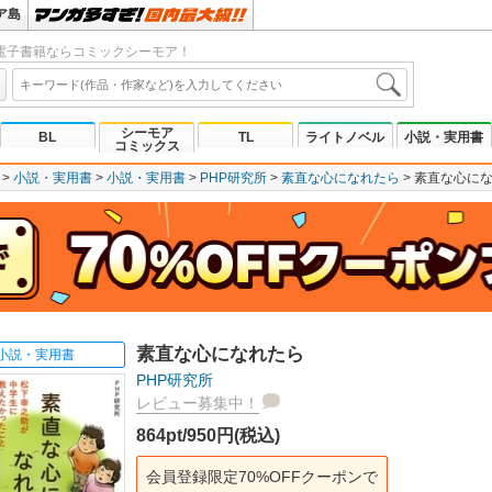
ア島
電子書籍ならコミックシーモア！
シーモア
BL
TL
ライトノベル
小説・実用書
コミックス
小説・実用書
小説・実用書
PHP研究所
素直な心になれたら
素直な心に
素直な心になれたら
小説・実用書
PHP研究所
レビュー募集中！
864pt/950円(税込)
会員登録限定70%OFFクーポンで