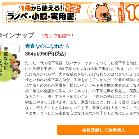
ラインナップ
1巻まで配信中！
素直な心になれたら
864pt/950円(税込)
たった一代で松下電器（現パナソニック）をつくった松下幸之助は
に小学校を中退し、9歳で親元をはなれ大阪で働きはじめました。
たにもかかわらず、大きな成功をなしとげられたのはなぜでしょう
様といわれた松下幸之助が、生涯をかけてつかんだ「仕事の成功」
現するための心の習慣を、松じいという松下幸之助の化身のような
学二年生の会話から学んでいく本です。松下幸之助が発見し、実践
なること」「決してあきらめないこと」「自分の使命に気づくこと
学生にやさしく語ります。また、素直な心とは、けっして従順にな
なく、何ものにもとらわれないことで、素直な心は人を、強く、正
きます。どうしたら素直な心になれるのかを子どもたちに伝える本
会員登録して全巻購入