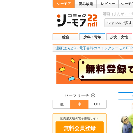
シーモア
読み放題
レビュー
シーモ
漫画（まんが）・
ジャンルで探す
総合
少年・青年
少女・女性
漫画(まんが)・電子書籍のコミックシーモアTOP
セーフサーチ
？
強
中
OFF
国内最大級の電子書籍サイト
無料会員登録