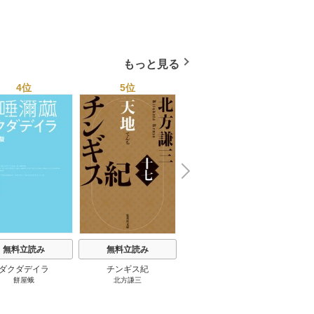
向島物語 1巻
便り屋
小杉健治
もっと見る
4位
5位
6位
N
x
e
t
無料立読み
無料立読み
無料立読み
ダクダデイラ
チンギス紀
東京バンドワゴン
B-PR
餅屋蛾
北方謙三
小路幸也
Ｂ
ジャラ
ディ 
ブック