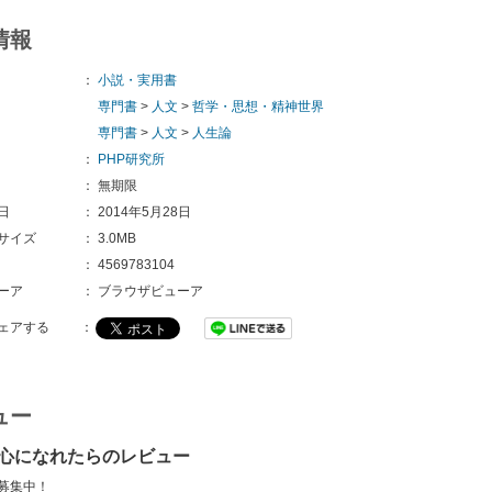
情報
：
小説・実用書
専門書
>
人文
>
哲学・思想・精神世界
専門書
>
人文
>
人生論
：
PHP研究所
：
無期限
日
：
2014年5月28日
サイズ
：
3.0MB
：
4569783104
ーア
：
ブラウザビューア
ェアする
：
ュー
心になれたらのレビュー
募集中！