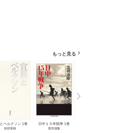
もっと見る
N
x
e
t
とベルクソン 1巻
日中１５年戦争 1巻
無料立読み
前田英樹
黒羽清隆