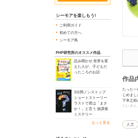
シーモアを楽しもう!
ご利用ガイド
初めての方へ
シーモア島
PHP研究所のオススメ作品
読み聞かせ 世界を変
えた人が、子どもだ
ったころのお話
作品
たった一
3分間ノンストップ
じめまし
ショートストーリー
下幸之助
ラストで君は「まさ
じいさん
か！」と言う 放課後
いこと」
ミステリー
けではな
どもたち
もっと見る
人文