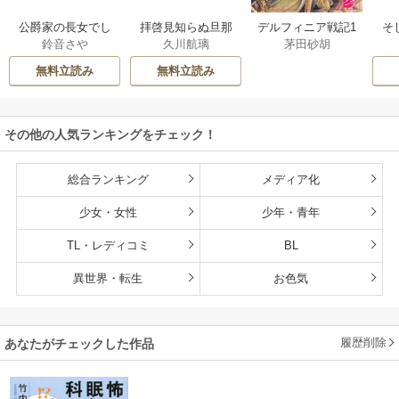
公爵家の長女でし
拝啓見知らぬ旦那
そ
デルフィニア戦記1
鈴音さや
久川航璃
茅田砂胡
た
様、離婚していた
だきます
無料立読み
無料立読み
その他の人気ランキングをチェック！
総合ランキング
メディア化
少女・女性
少年・青年
TL・レディコミ
BL
異世界・転生
お色気
履歴削除
あなたがチェックした作品