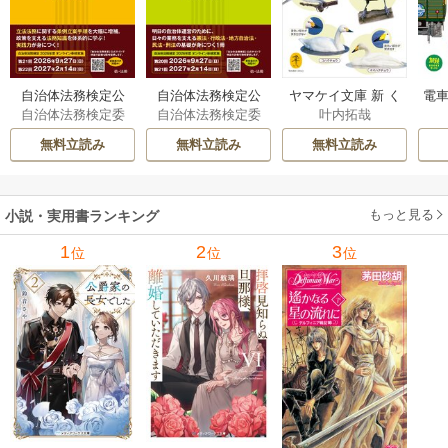
自治体法務検定公
自治体法務検定公
ヤマケイ文庫 新 く
電車
自治体法務検定委
自治体法務検定委
叶内拓哉
式テキスト 政策
式テキスト 基本
らべてわかる野鳥3
型
員会
員会
法務編 ２０２６
法務編 ２０２６
00 1巻
無料立読み
無料立読み
無料立読み
年度検定対応 1巻
年度検定対応 1巻
もっと見る
小説・実用書ランキング
1
2
3
位
位
位