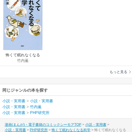
怖くて眠れなくなる
竹内薫
科学
もっと見る
同じジャンルの本を探す
小説・実用書
>
小説・実用書
小説・実用書
>
竹内薫
小説・実用書
>
PHP研究所
漫画(まんが)・電子書籍のコミックシーモアTOP
小説・実用書
小説・実用書
PHP研究所
怖くて眠れなくなる科学
怖くて眠れなくなる