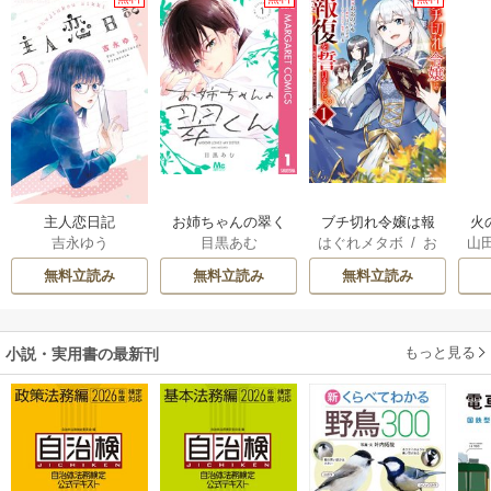
主人恋日記
お姉ちゃんの翠く
ブチ切れ令嬢は報
火
吉永ゆう
目黒あむ
はぐれメタボ
/
お
山
ん
復を誓いました。
人
おのいも
/
昌未
間
無料立読み
無料立読み
無料立読み
溺
もっと見る
小説・実用書の最新刊