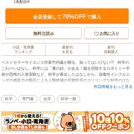
1巻配信中
70%OFF
会員登録して
で購入
無料立読み
お気に入り
小説・実用書
最新刊
新刊
ランキング
を見る
自動購入
ベストセラーサイエンス作家竹内薫が贈る、知ってはいけない!? 科学の
こわーいはなし。科学には「裏の顔」がある！脳を切除するロボトミー手
術や恐怖の人体実験など、科学が暴走したはなしから、強毒性インフルエ
ンザの感染力や隕石による人類絶滅の可能性等のスリリングな科学のはな
しまで、文系の人でもホラー小説を読むような感覚で楽しめる、怖い科学
作品情報をもっと見る
の世界へようこそ。本書の目次より自由意志なんて存在しない？／恐怖の
実験エトセトラ／脳を切除するロボトミー手術／ギロチンを科学する／ヒ
科学
専門書
化学
科学一般
トラーが信じた優生学／強毒性インフルエンザの恐怖／普段着で宇宙空間
に飛び出したらどうなる？／もし異星人が本当にいたら／本当は足りな
い？ 日本の水／権力に近づきすぎたガリレオ／天から鉄槌が降ってく
る！／『天使と悪魔』にも登場した反物質爆弾…