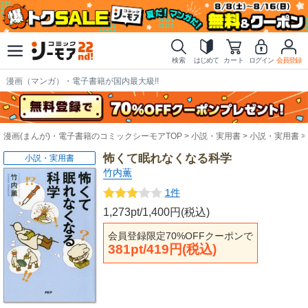
検索
はじめて
カート
ログイン
会員登録
漫画（マンガ）・電子書籍が国内最大級!!
漫画(まんが)・電子書籍のコミックシーモアTOP
小説・実用書
小説・実用書
怖くて眠れなくなる科学
小説・実用書
竹内薫
1件
1,273pt/1,400円(税込)
会員登録限定70%OFFクーポンで
381pt/419円(税込)