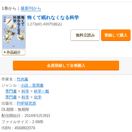
1巻から
｜
最新刊から
怖くて眠れなくなる科学
1,273pt/1,400円(税込)
無料立読み
登録して購入
作品紹介
会員登録して全巻購入
作家名：
竹内薫
ジャンル：
小説・実用書
専門書
>
科学
>
科学一般
専門書
>
科学
>
化学
出版社：
PHP研究所
DL期限：無期限
配信開始日：2014年5月28日
ファイルサイズ：2.6MB
ISBN：4569802079