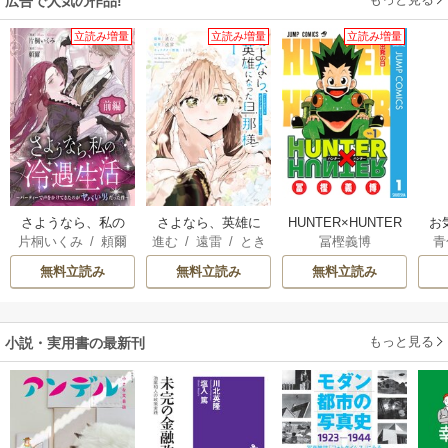
広告で人気の作品!
立読み増量
立読み増量
立読み増量
さようなら、私の
さよなら、英雄に
HUNTER×HUNTER
お
片桐いくみ
/
頼爾
進む
/
遠雷
/
とき
冨樫義博
青
冷遇生活 ～パーテ
なった旦那様 ～
モノクロ版
間
ィーで声をかけて
ただ祈るだけの役
無料立読み
無料立読み
無料立読み
きたのがヤバい男
立たずな妻のはず
だった件
でしたが……～
もっと見る
小説・実用書の最新刊