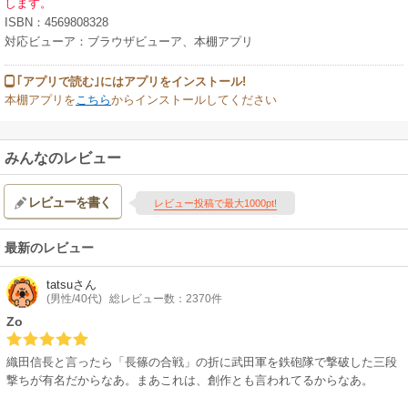
します。
ISBN：4569808328
対応ビューア：ブラウザビューア、本棚アプリ
｢アプリで読む｣にはアプリをインストール!
本棚アプリを
こちら
からインストールしてください
みんなのレビュー
レビューを書く
レビュー投稿で最大1000pt!
最新のレビュー
tatsu
さん
(男性/40代)
総レビュー数：2370件
Zo
織田信長と言ったら「長篠の合戦」の折に武田軍を鉄砲隊で撃破した三段
撃ちが有名だからなあ。まあこれは、創作とも言われてるからなあ。