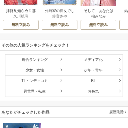
拝啓見知らぬ旦那
公爵家の長女でし
そして、あなたは
久川航璃
鈴音さや
柏みなみ
様、離婚していた
た
私を捨てる
だきます
無料立読み
無料立読み
無料立読み
その他の人気ランキングをチェック！
総合ランキング
メディア化
少女・女性
少年・青年
TL・レディコミ
BL
異世界・転生
お色気
履歴削除
あなたがチェックした作品