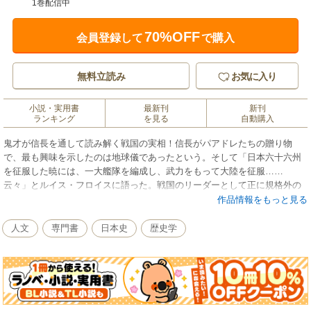
1巻配信中
70%OFF
会員登録して
で購入
無料立読み
お気に入り
小説・実用書
最新刊
新刊
ランキング
を見る
自動購入
鬼才が信長を通して読み解く戦国の実相！信長がパアドレたちの贈り物
で、最も興味を示したのは地球儀であったという。そして「日本六十六州
を征服した暁には、一大艦隊を編成し、武力をもって大陸を征服……
云々」とルイス・フロイスに語った。戦国のリーダーとして正に規格外の
発想をもっていた信長は、パアドレたちにいかに接し、海外の情報・文化
作品情報をもっと見る
を吸収していったのか。フロイスの『日本史』をはじめ、外国人たちが残
した記録を渉猟し、信長という人物のスケールの大きさや、群を抜くセン
人文
専門書
日本史
歴史学
スの良さを描き出す。そのほか豊臣秀吉や軍師として名高い竹中半兵衛、
黒田官兵衛、また信長に反旗を翻した足利義昭や松永弾正、武田勝頼、さ
らには黒人の家来であった「ヤスケ」等、信長を取り巻く人物たちのさま
ざまなエピソードを、奇説・珍説をまじえ紹介しながら、通説の謎に迫
る。著者渾身のシリーズ第3弾！