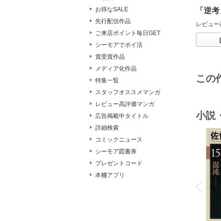
お得なSALE
「逆考
先行配信作品
レビュー
ご来店ポイント毎日GET
シーモアでポイ活
賞受賞作品
メディア化作品
この
特集一覧
スタッフオススメマンガ
レビュー高評価マンガ
小説
広告掲載中タイトル
詳細検索
コミックニュース
シーモア図書券
プレゼントコード
o
本棚アプリ
v
P
r
e
i
u