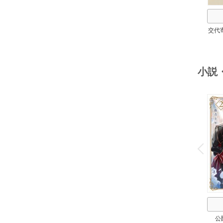
交代
小説
o
v
P
r
e
i
u
公