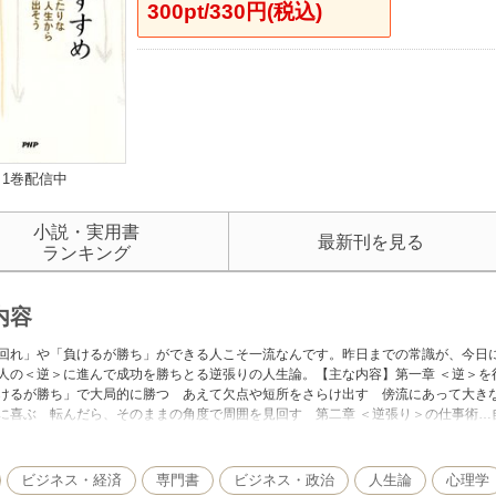
300pt/330円(税込)
1巻配信中
小説・実用書
最新刊を見る
ランキング
内容
回れ」や「負けるが勝ち」ができる人こそ一流なんです。昨日までの常識が、今日
人の＜逆＞に進んで成功を勝ちとる逆張りの人生論。【主な内容】第一章 ＜逆＞を
けるが勝ち」で大局的に勝つ あえて欠点や短所をさらけ出す 傍流にあって大き
に喜ぶ 転んだら、そのままの角度で周囲を見回す 第二章 ＜逆張り＞の仕事術…
隙間を狙う 情報の入口を狭める 不景気のときこそ積極策を 長期的視点での「
を「因数分解」する 第三章 ＜自分流＞のライフスタイル…人の格付けに惑わさ
適当につきあう
ビジネス・経済
専門書
ビジネス・政治
人生論
心理学