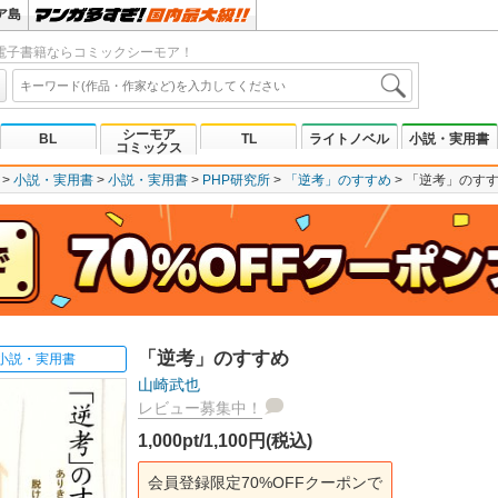
ア島
電子書籍ならコミックシーモア！
シーモア
BL
TL
ライトノベル
小説・実用書
コミックス
小説・実用書
小説・実用書
PHP研究所
「逆考」のすすめ
「逆考」のす
「逆考」のすすめ
小説・実用書
山崎武也
レビュー募集中！
1,000pt/1,100円(税込)
会員登録限定70%OFFクーポンで