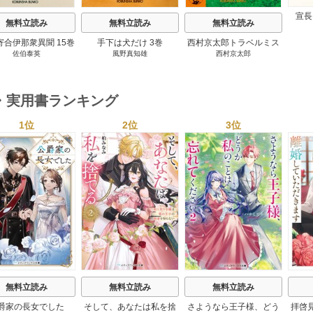
宣長
無料立読み
無料立読み
無料立読み
寄合伊那衆異聞 15巻
手下は犬だけ 3巻
西村京太郎トラベルミス
佐伯泰英
風野真知雄
西村京太郎
テリー・セレクション 2
巻
・実用書ランキング
1位
2位
3位
s
無料立読み
無料立読み
無料立読み
爵家の長女でした
そして、あなたは私を捨
さようなら王子様、どう
拝啓