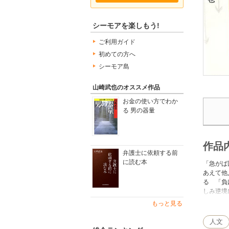
シーモアを楽しもう!
ご利用ガイド
初めての方へ
シーモア島
山崎武也のオススメ作品
お金の使い方でわか
る 男の器量
作品
弁護士に依頼する前
に読む本
「急がば
あえて他
る 「負
しみ逆境
ていない
もっと見る
自分の欲
流行とは
人文