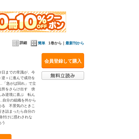
詳細
簡単
1巻から｜
最新刊から
会員登録して購入
昨日までの常識が、今
＜逆＞に進んで成功を
…「急がば回れ」で立
短所をさらけ出す 傍
しみ逆境に喜ぶ 転ん
…自分の組織を外から
める 不景気のときこ
行き詰まったら自分の
格付けに惑わされな
あう