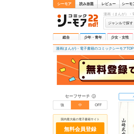
シーモア
読み放題
レビュー
シーモ
漫画（まんが）・
ジャンルで探す
総合
少年・青年
少女・女性
漫画(まんが)・電子書籍のコミックシーモアTOP
セーフサーチ
？
強
中
OFF
国内最大級の電子書籍サイト
無料会員登録