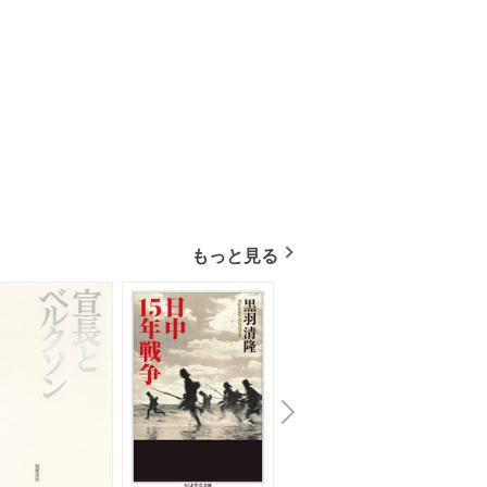
もっと見る
N
x
e
t