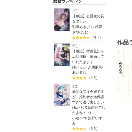
総合ランキング
1位
【単話】公爵家の長
女でした
彩川ぬるぴょ
/
鈴音
さや
/
たむ
（4.7）
作品
2位
【単話】拝啓見知ら
ぬ旦那様、離婚して
いただきます
紬いろと
/
久川航璃
/
あいるむ
（4.3）
3位
病弱な悪役令嬢です
が、婚約者が過保護
すぎて逃げ出したい
(私たち犬猿の仲でし
たよね！？)
小箱ハコ
/
沢野いず
み
（3.5）