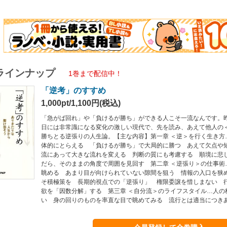
ラインナップ
1巻まで配信中！
「逆考」のすすめ
1,000pt/1,100円(税込)
「急がば回れ」や「負けるが勝ち」ができる人こそ一流なんです。
日には非常識になる変化の激しい現代で、先を読み、あえて他人の
勝ちとる逆張りの人生論。【主な内容】第一章 ＜逆＞を行く生き方
体的にとらえる 「負けるが勝ち」で大局的に勝つ あえて欠点や
流にあって大きな流れを変える 判断の質にも考慮する 順境に悲
だら、そのままの角度で周囲を見回す 第二章 ＜逆張り＞の仕事術
眺める あまり目が向けられていない隙間を狙う 情報の入口を狭
そ積極策を 長期的視点での「逆張り」 権限委譲を惜しまない 
欲を「因数分解」する 第三章 ＜自分流＞のライフスタイル…人の
い 身の回りのものを率直な目で眺めてみる 流行とは適当につき