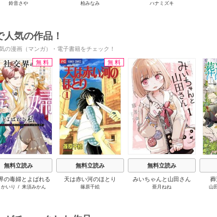
鈴音さや
柏みなみ
ハナミズキ
てる
か私のことは忘れてくだ
婚
さい
で人気の作品！
気の漫画（マンガ）・電子書籍をチェック！
無料
無料
s
無料立読み
無料立読み
無料立読み
界の毒婦とよばれる
天は赤い河のほとり
みいちゃんと山田さん
葬
月かいり
/
来須みかん
篠原千絵
亜月ねね
山
素敵な辺境伯令息に
折られたので、責任
ってもらいます～