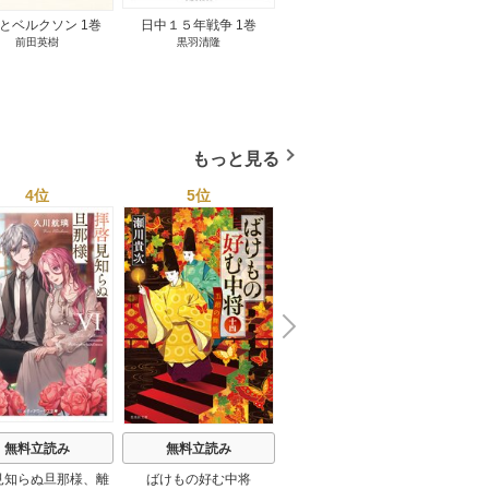
とベルクソン 1巻
日中１５年戦争 1巻
無料立読み
前田英樹
黒羽清隆
向島物語 1巻
便り屋
小杉健治
もっと見る
4位
5位
6位
N
x
e
t
無料立読み
無料立読み
無料立読み
見知らぬ旦那様、離
ばけもの好む中将
影まで愛して
結