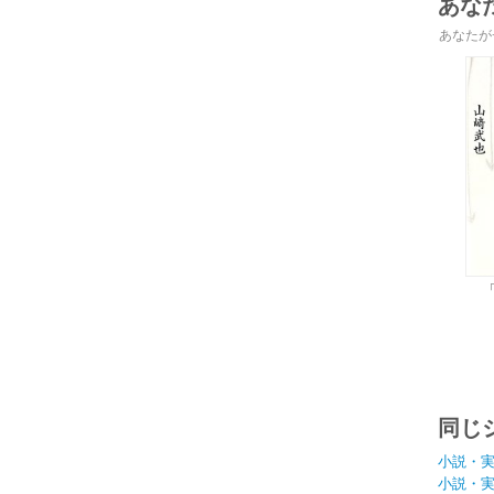
あな
あなたが
同じ
小説・
小説・