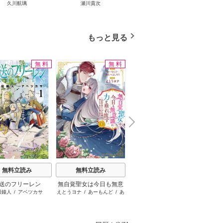
久川航璃
瀬川貴次
影山優佳
していただきます
もっと見る
無料
無料
無料
N
x
e
t
無料立読み
無料立読み
無料立読み
送のフリーレン
無自覚聖女は今日も無意
お姉ちゃんの翠くん
罪
田鐘人
/
アベツカサ
えとうヨナ
/
あーもんど
/
あ
目黒あむ
井
識に力を垂れ流す ～公
んべよしろう
爵家の落ちこぼれ令嬢、
嫁ぎ先で幸せを掴み取る
～