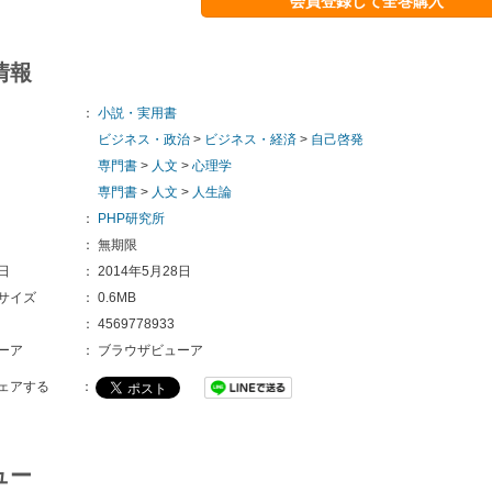
会員登録して全巻購入
情報
：
小説・実用書
ビジネス・政治
>
ビジネス・経済
>
自己啓発
専門書
>
人文
>
心理学
専門書
>
人文
>
人生論
：
PHP研究所
：
無期限
日
：
2014年5月28日
サイズ
：
0.6MB
：
4569778933
ーア
：
ブラウザビューア
ェアする
：
ュー