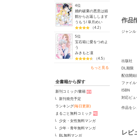
4位
婚約破棄の悪意は娼
館からお返しします
作品
うもう
/
皐月めい
（4.2）
ジャンル
5位
宝石箱に愛をつめよ
う
みきもと凜
（4.5）
出版社
もっと見る
DL期限
配信開始
全書籍から探す
ファイル
ISBN
新刊コミック/書籍
対応ビュ
新刊発売予定
ランキング
(毎日更新)
作品をシ
まるごと無料コミック
少女・女性無料マンガ
少年・青年無料マンガ
レビ
BL無料マンガ