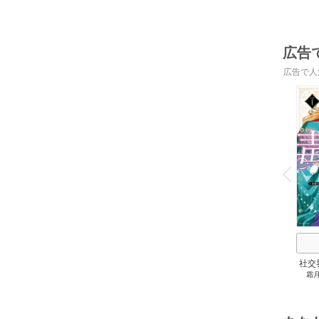
広告
広告で人
o
v
P
r
e
i
u
社交
霜
私～
腕を
と