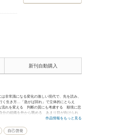
新刊自動購入
には非常識になる変化の激しい現代で、先を読み、
行く生き方…「急がば回れ」で立体的にとらえ
な流れを変える 判断の質にも考慮する 順境に悲
自分の組織を外から眺める あまり目が向けられ
逆張り」 権限委譲を惜しまない 行き詰まったら
作品情報をもっと見る
れない 身の回りのものを率直な目で眺めてみる
自己啓発