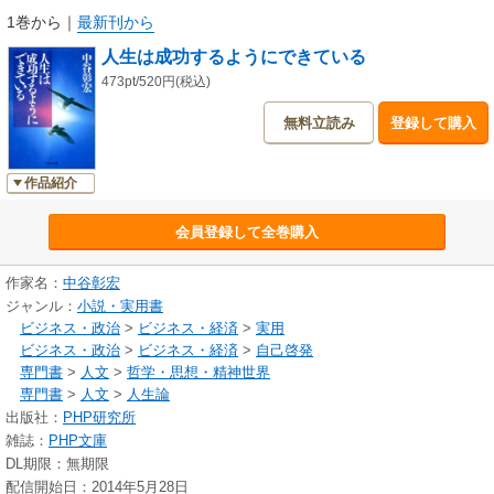
1巻から
｜
最新刊から
人生は成功するようにできている
473pt/520円(税込)
無料立読み
登録して購入
作品紹介
会員登録して全巻購入
作家名：
中谷彰宏
ジャンル：
小説・実用書
ビジネス・政治
>
ビジネス・経済
>
実用
ビジネス・政治
>
ビジネス・経済
>
自己啓発
専門書
>
人文
>
哲学・思想・精神世界
専門書
>
人文
>
人生論
出版社：
PHP研究所
雑誌：
PHP文庫
DL期限：無期限
配信開始日：2014年5月28日