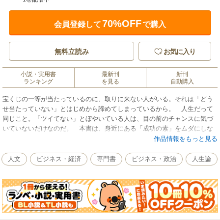
70%OFF
会員登録して
で購入
無料立読み
お気に入り
小説・実用書
最新刊
新刊
ランキング
を見る
自動購入
宝くじの一等が当たっているのに、取りに来ない人がいる。それは「どう
せ当たっていない」とはじめから諦めてしまっているから。 人生だって
同じこと。「ツイてない」とぼやいている人は、目の前のチャンスに気づ
いていないだけなのだ。 本書は、身近にある「成功の素」をムダにしな
いためのアドバイス。簡潔な言葉に込められた力が、あなたに行動する勇
作品情報をもっと見る
気を与えてくれる。 夢を実現するのに最高の日は、今日。最悪の日は、
明日 失敗日記をつけよう。失敗しなかった1日は何もしなかった1日だ
人文
ビジネス・経済
専門書
ビジネス・政治
人生論
成功に定員も競争もない。前を見て歩き続ければゴールできる 欲望と
は、すなわち自分の可能性 転ぶのが痛いのではない。転ぶのを見られる
のが辛いだけ 最後に成功する人は、最初は必ず失敗する……ｅｔｃ．
運も実力も身につけるには、どう考え、何をすればよいかを具体的に教え
てくれる。仕事、人間関係、生き方に悩んだ時読んでほしい、心に響く101
のメッセージ！