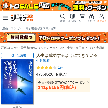
検索
はじめて
カート
ログイン
会員登録
漫画（マンガ）・電子書籍が国内最大級!!
漫画(まんが)・電子書籍のコミックシーモアTOP
小説・実用書
小説・実用書
人生は成功するようにできている
小説・実用書
中谷彰宏
1件
473pt/520円(税込)
会員登録限定70%OFFクーポンで
141pt/155円(税込)
1巻配信中