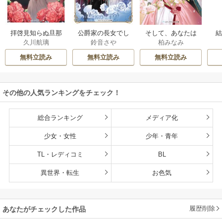
拝啓見知らぬ旦那
公爵家の長女でし
そして、あなたは
久川航璃
鈴音さや
柏みなみ
様、離婚していた
た
私を捨てる
だきます
無料立読み
無料立読み
無料立読み
その他の人気ランキングをチェック！
総合ランキング
メディア化
少女・女性
少年・青年
TL・レディコミ
BL
異世界・転生
お色気
履歴削除
あなたがチェックした作品