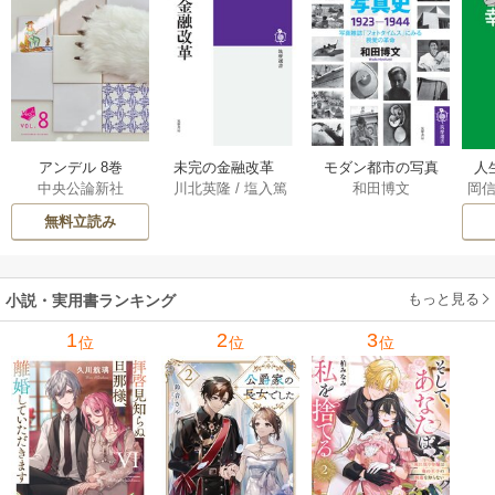
アンデル 8巻
未完の金融改革
モダン都市の写真
人
中央公論新社
川北英隆
/
塩入篤
和田博文
岡
――池尾和人の政
史 1923－1944
教
策実践 1巻
――写真雑誌「フ
の
無料立読み
ォトタイムス」に
みる視覚の革命 1巻
もっと見る
小説・実用書ランキング
1
2
3
位
位
位