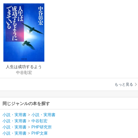
人生は成功するよう
中谷彰宏
にできている
もっと見る
同じジャンルの本を探す
小説・実用書
>
小説・実用書
小説・実用書
>
中谷彰宏
小説・実用書
>
PHP研究所
小説・実用書
>
PHP文庫