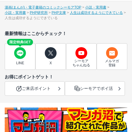
漫画(まんが)・電子書籍のコミックシーモアTOP
小説・実用書
小説・実用書
PHP研究所
PHP文庫
人生は成功するようにできている
人生は成功するようにできている
最新情報はここからチェック！
限定特典GET
シーモア
メルマガ
LINE
X
ちゃんねる
登録
お得にポイントゲット！
ご来店ポイント
シーモアでポイ活