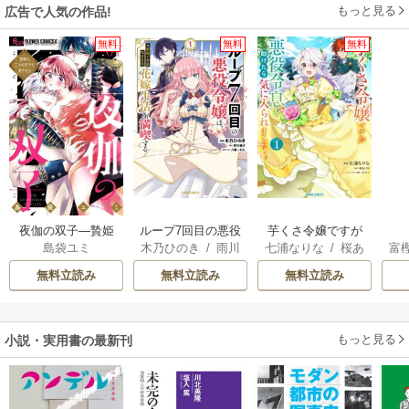
もっと見る
広告で人気の作品!
無料
無料
無料
夜伽の双子―贄姫
ループ7回目の悪役
芋くさ令嬢ですが
島袋ユミ
木乃ひのき
/
雨川
七浦なりな
/
桜あ
富
は二人の王子に愛
令嬢は、元敵国で
悪役令息を助けた
透子
/
八美☆わん
げは
/
くろでこ
される―
自由気ままな花嫁
ら気に入られまし
無料立読み
無料立読み
無料立読み
生活を満喫する
た
もっと見る
小説・実用書の最新刊