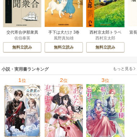
交代寄合伊那衆異
手下は犬だけ 3巻
西村京太郎トラベ
宣長
佐伯泰英
風野真知雄
西村京太郎
聞 15巻
ルミステリー・セ
レクション 2巻
無料立読み
無料立読み
無料立読み
もっと見る
小説・実用書ランキング
1
2
3
位
位
位