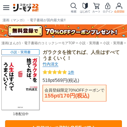
検索
はじめて
カート
ログイン
会員登録
漫画（マンガ）・電子書籍が国内最大級!!
漫画(まんが)・電子書籍のコミックシーモアTOP
小説・実用書
小説・実用書
ガラクタを捨てれば、人生はすべて
小説・実用書
うまくいく！
竹内清文
1件
518pt/569円(税込)
会員登録限定70%OFFクーポンで
155pt/170円(税込)
1巻配信中