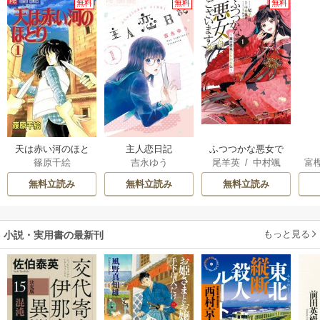
無料
無料
無料
天は赤い河のほと
主人恋日記
ふつつかな悪女で
篠原千絵
吉永ゆう
尾羊英
/
中村颯
富
り
はございますが ～
希
/
ゆき哉
雛宮蝶鼠とりかえ
無料立読み
無料立読み
無料立読み
伝～
もっと見る
小説・実用書の最新刊