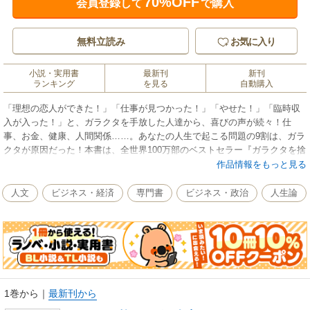
70%OFF
会員登録して
で購入
無料立読み
お気に入り
小説・実用書
最新刊
新刊
ランキング
を見る
自動購入
「理想の恋人ができた！」「仕事が見つかった！」「やせた！」「臨時収
入が入った！」と、ガラクタを手放した人達から、喜びの声が続々！仕
事、お金、健康、人間関係……。あなたの人生で起こる問題の9割は、ガラ
クタが原因だった！本書は、全世界100万部のベストセラー『ガラクタを捨
てれば自分が見える』の著者カレン・キングストンの愛弟子が、人生を変
作品情報をもっと見る
えるガラクタ整理の秘法を大公開。「持ち物の8割は人生にとって不要なも
の」「自分の気持ちを下げるものはすべて手放す」「ガラクタが多いほ
人文
ビジネス・経済
専門書
ビジネス・政治
人生論
ど、太りやすくなる」「『いつか使うかも』にだまされない」など、どん
な片付け嫌いな人も、読んだ瞬間からガラクタを一掃したくなること間違
いなし。「片付けられない」が一瞬でなおる本。
1巻から
｜
最新刊から