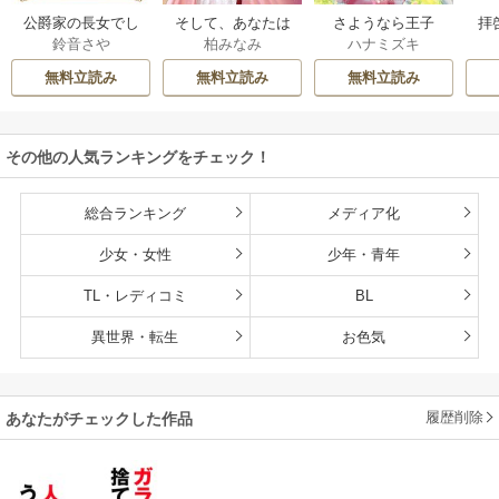
公爵家の長女でし
そして、あなたは
さようなら王子
拝
鈴音さや
柏みなみ
ハナミズキ
た
私を捨てる
様、どうか私のこ
様
とは忘れてくださ
無料立読み
無料立読み
無料立読み
い
その他の人気ランキングをチェック！
総合ランキング
メディア化
少女・女性
少年・青年
TL・レディコミ
BL
異世界・転生
お色気
履歴削除
あなたがチェックした作品