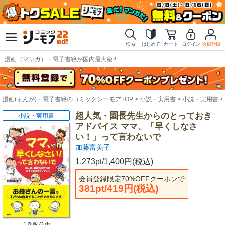
検索
はじめて
カート
ログイン
会員登録
漫画（マンガ）・電子書籍が国内最大級!!
漫画(まんが)・電子書籍のコミックシーモアTOP
小説・実用書
小説・実用書
超人気・園長先生からのとっておき
小説・実用書
アドバイス ママ、「早くしなさ
い！」って言わないで
加藤富美子
1,273pt/1,400円(税込)
会員登録限定70%OFFクーポンで
381pt/419円(税込)