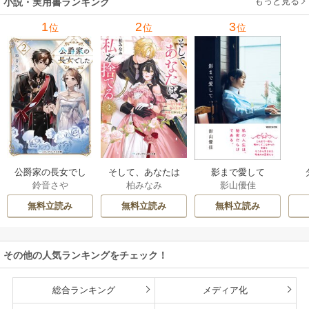
もっと見る
小説・実用書ランキング
1
2
3
位
位
位
公爵家の長女でし
そして、あなたは
影まで愛して
鈴音さや
柏みなみ
影山優佳
た
私を捨てる
無料立読み
無料立読み
無料立読み
その他の人気ランキングをチェック！
総合ランキング
メディア化