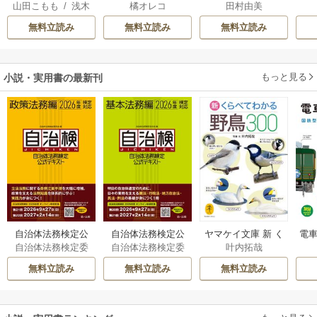
山田こもも
/
浅木
橘オレコ
田村由美
人ですが、いつの
れ
伊都
/
SNC
間にか花嫁として
無料立読み
無料立読み
無料立読み
溺愛されています
もっと見る
小説・実用書の最新刊
自治体法務検定公
自治体法務検定公
ヤマケイ文庫 新 く
電車
自治体法務検定委
自治体法務検定委
叶内拓哉
式テキスト 政策
式テキスト 基本
らべてわかる野鳥3
型
員会
員会
法務編 ２０２６
法務編 ２０２６
00 1巻
無料立読み
無料立読み
無料立読み
年度検定対応 1巻
年度検定対応 1巻