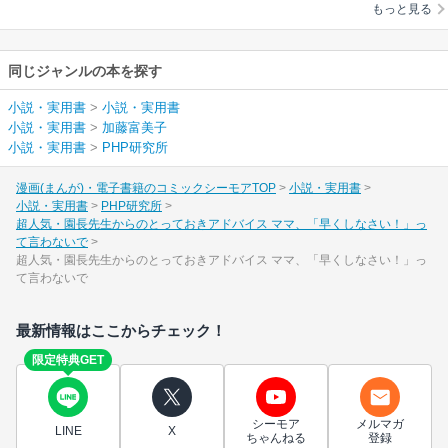
もっと見る
しなさい！」って言
わないで
同じジャンルの本を探す
小説・実用書
>
小説・実用書
小説・実用書
>
加藤富美子
小説・実用書
>
PHP研究所
漫画(まんが)・電子書籍のコミックシーモアTOP
小説・実用書
小説・実用書
PHP研究所
超人気・園長先生からのとっておきアドバイス ママ、「早くしなさい！」っ
て言わないで
超人気・園長先生からのとっておきアドバイス ママ、「早くしなさい！」っ
て言わないで
最新情報はここからチェック！
限定特典GET
シーモア
メルマガ
LINE
X
ちゃんねる
登録