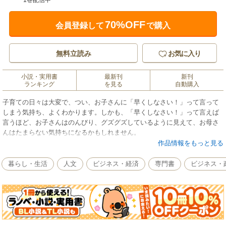
1巻配信中
70%OFF
会員登録して
で購入
無料立読み
お気に入り
小説・実用書
最新刊
新刊
ランキング
を見る
自動購入
子育ての日々は大変で、つい、お子さんに「早くしなさい！」って言って
しまう気持ち、よくわかります。しかも、「早くしなさい！」って言えば
言うほど、お子さんはのんびり、グズグズしているように見えて、お母さ
んはたまらない気持ちになるかもしれません。
では、どうしたらいいんでしょう。この本では、お母さんの一言でお子さ
作品情報をもっと見る
んを見違えるほど変身させる子育てのコツを、長崎の超人気幼稚園の園長
先生に書いてもらいました。具体的なエピソードにアドバイスがついてい
暮らし・生活
人文
ビジネス・経済
専門書
ビジネス・
て、とてもわかりやすく書かれています。子どもたちの様子が可愛いイラ
ストで描かれていますので、楽しく読み進むことができるでしょう。上達
の遅い子、好き嫌いのある子、親離れに時間のかかる子、ほかの子とは違
うことに興味を持つ子、たくさんのお子さんをみてきた園長先生だからこ
そできる、お母さんの立場にたったやさしいアドバイスです。