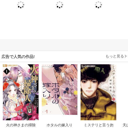
もっと見る
広告で人気の作品!
火の神さまの掃除
ホタルの嫁入り
ミステリと言う勿
天