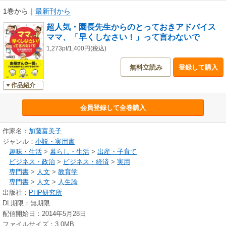
1巻から
｜
最新刊から
超人気・園長先生からのとっておきアドバイス
ママ、「早くしなさい！」って言わないで
1,273pt/1,400円(税込)
無料立読み
登録して購入
作品紹介
会員登録して全巻購入
作家名：
加藤富美子
ジャンル：
小説・実用書
趣味・生活
>
暮らし・生活
>
出産・子育て
ビジネス・政治
>
ビジネス・経済
>
実用
専門書
>
人文
>
教育学
専門書
>
人文
>
人生論
出版社：
PHP研究所
DL期限：無期限
配信開始日：2014年5月28日
ファイルサイズ：3.0MB