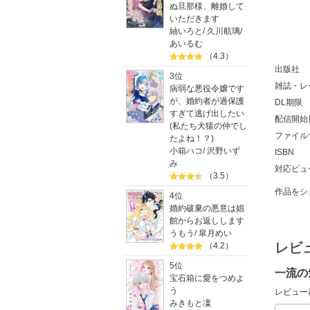
ぬ旦那様、離婚して
いただきます
紬いろと
/
久川航璃
/
あいるむ
（4.3）
出版社
3位
雑誌・レ
病弱な悪役令嬢です
が、婚約者が過保護
DL期限
すぎて逃げ出したい
配信開始
(私たち犬猿の仲でし
ファイル
たよね！？)
小箱ハコ
/
沢野いず
ISBN
み
対応ビュ
（3.5）
作品をシ
4位
婚約破棄の悪意は娼
館からお返しします
うもう
/
皐月めい
レビ
（4.2）
5位
一流の
宝石箱に愛をつめよ
う
レビュー
みきもと凜