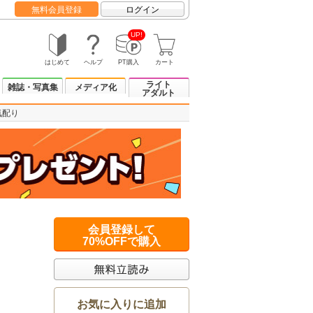
無料会員登録
ログイン
UP!
はじめて
ヘルプ
PT購入
カート
ライト
雑誌・写真集
メディア化
アダルト
気配り
会員登録して
70%OFFで購入
お気に入りに追加