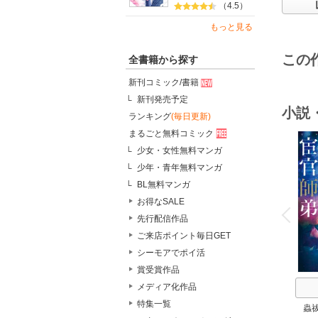
（4.5）
もっと見る
この
全書籍から探す
新刊コミック/書籍
新刊発売予定
小説
ランキング
(毎日更新)
まるごと無料コミック
少女・女性無料マンガ
少年・青年無料マンガ
BL無料マンガ
o
お得なSALE
v
P
r
e
i
u
先行配信作品
ご来店ポイント毎日GET
シーモアでポイ活
賞受賞作品
メディア化作品
特集一覧
蟲