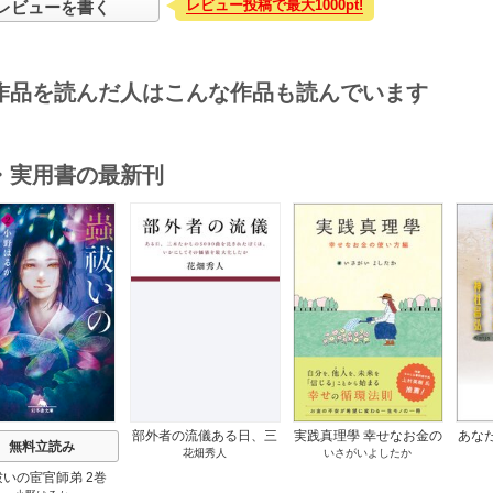
レビュー投稿で最大1000pt!
レビューを書く
作品を読んだ人はこんな作品も読んでいます
・実用書の最新刊
s
部外者の流儀ある日、三
実践真理學 幸せなお金の
あな
無料立読み
花畑秀人
いさがいよしたか
木たかしの5000曲を託さ
使い方編 1巻
れたぼくは、いかにして
祓いの宦官師弟 2巻