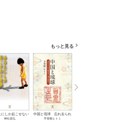
もっと見る
N
x
e
t
たにしか起こせない
中国と琉球 忘れ去られ
ささやかな、あるいは取
ゲー
神社昌弘
手登根ヒトミ
八木詠美
奇跡 1巻
た冊封史―魂の進化― 1
り返しがつかないもの 1
――ｅ
巻
巻
教育