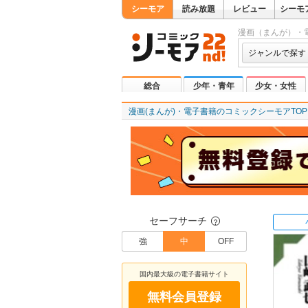
シーモア
読み放題
レビュー
シーモ
漫画（まんが）・
ジャンルで探す
総合
少年・青年
少女・女性
漫画(まんが)・電子書籍のコミックシーモアTOP
セーフサーチ
？
強
中
OFF
国内最大級の電子書籍サイト
無料会員登録