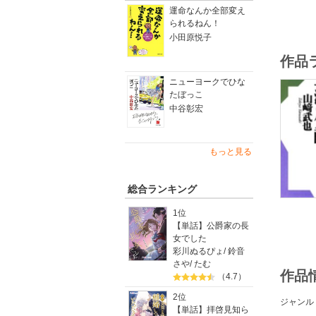
運命なんか全部変え
られるねん！
小田原悦子
作品
ニューヨークでひな
たぼっこ
中谷彰宏
もっと見る
総合ランキング
1位
【単話】公爵家の長
女でした
彩川ぬるぴょ
/
鈴音
さや
/
たむ
作品
（4.7）
2位
ジャンル
【単話】拝啓見知ら