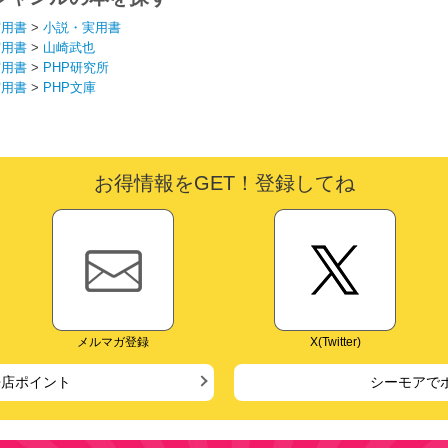
実用書
>
小説・実用書
実用書
>
山崎武也
実用書
>
PHP研究所
実用書
>
PHP文庫
お得情報をGET！登録してね
メルマガ登録
X(Twitter)
来店ポイント
シーモアで