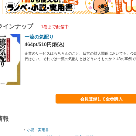
ラインナップ
1巻まで配信中！
一流の気配り
464pt/510円(税込)
企業のサービスはもちろんのこと、日常の対人関係においても、今
代はない。それでは一流の気配りとはどういうものか？ 43の事例
会員登録して全巻購入
情報
：
小説・実用書