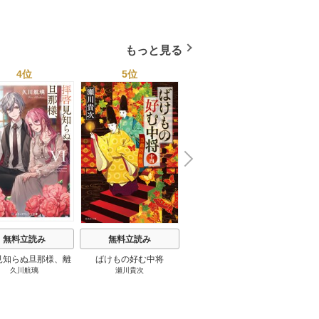
もっと見る
4位
5位
6位
N
x
e
t
無料立読み
無料立読み
無料立読み
見知らぬ旦那様、離
ばけもの好む中将
影まで愛して
結
久川航璃
瀬川貴次
影山優佳
していただきます