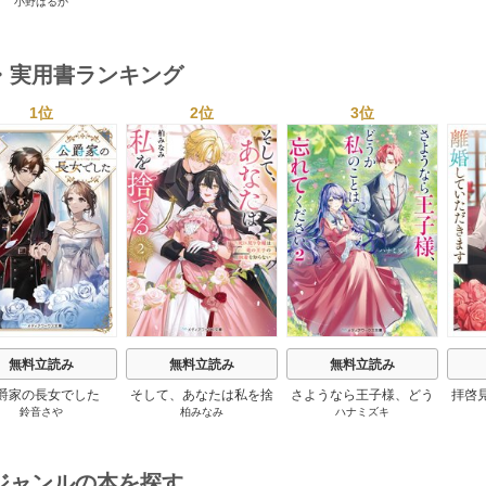
その価値を最大化したか
小野はるか
1巻
・実用書ランキング
1位
2位
3位
s
無料立読み
無料立読み
無料立読み
爵家の長女でした
そして、あなたは私を捨
さようなら王子様、どう
拝啓
鈴音さや
柏みなみ
ハナミズキ
てる
か私のことは忘れてくだ
婚
さい
ジャンルの本を探す