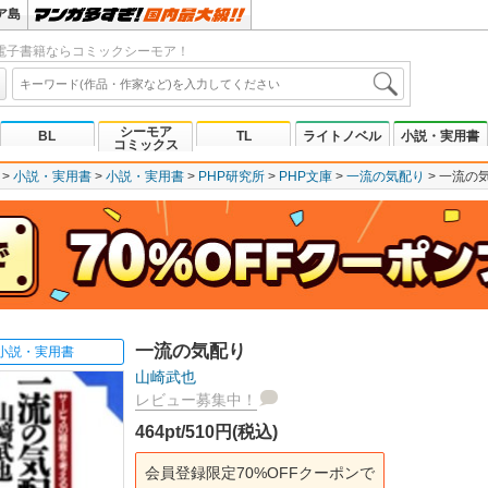
ア島
電子書籍ならコミックシーモア！
シーモア
BL
TL
ライトノベル
小説・実用書
コミックス
小説・実用書
小説・実用書
PHP研究所
PHP文庫
一流の気配り
一流の
一流の気配り
小説・実用書
山崎武也
レビュー募集中！
464pt/510円(税込)
会員登録限定70%OFFクーポンで