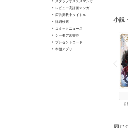
スタッフオススメマンガ
レビュー高評価マンガ
広告掲載中タイトル
小説
詳細検索
コミックニュース
シーモア図書券
プレゼントコード
本棚アプリ
o
v
P
r
e
i
u
公
同じ