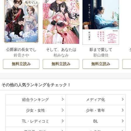
公爵家の長女でし
そして、あなたは
影まで愛して
鈴音さや
柏みなみ
影山優佳
た
私を捨てる
無料立読み
無料立読み
無料立読み
その他の人気ランキングをチェック！
総合ランキング
メディア化
少女・女性
少年・青年
TL・レディコミ
BL