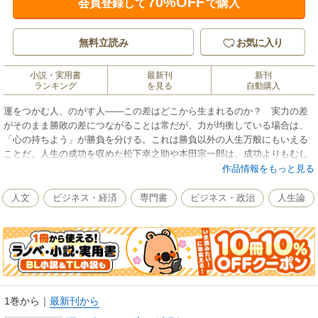
70%OFF
会員登録して
で購入
無料立読み
お気に入り
小説・実用書
最新刊
新刊
ランキング
を見る
自動購入
運をつかむ人、のがす人――この差はどこから生まれるのか？ 実力の差
がそのまま勝敗の差につながることは常だが、力が均衡している場合は、
「心の持ちよう」が勝負を分ける。これは勝負以外の人生万般にもいえる
ことだ。人生の成功を収めた松下幸之助や本田宗一郎は、成功よりもむし
ろ失敗のほうが多かったともいわれる。しかし、彼らは上昇運時に大きく
作品情報をもっと見る
飛躍し、それまでのミスを帳消しにするほどの功績を残した。二人の成功
の共通点は、「運を味方につける、運を育てあげる」という信念に近い考
人文
ビジネス・経済
専門書
ビジネス・政治
人生論
え方をし、生涯貫いたところにあった、と著者は言う。そして、運を強く
する秘訣は、「自分は運が強いと信じる」「自慢話をしない」「運のいい
人に乗る」等々、自然に逆らわない生き方をすることだと続ける。古今東
西の勝負師やギャンブラーの勝負哲学を学び、自らも実践してきた著者が
説く、あなたを幸運に導くためのヒント。『運をつかむ人 のがす人』を改
題。
1巻から
｜
最新刊から