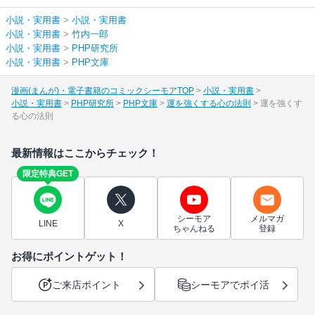
小説・実用書
>
小説・実用書
小説・実用書
>
竹内一郎
小説・実用書
>
PHP研究所
小説・実用書
>
PHP文庫
漫画(まんが)・電子書籍のコミックシーモアTOP
小説・実用書
小説・実用書
PHP研究所
PHP文庫
運を強くする心の法則
運を強くす
る心の法則
最新情報はここからチェック！
限定特典GET
シーモア
メルマガ
LINE
X
ちゃんねる
登録
お得にポイントゲット！
ご来店ポイント
シーモアでポイ活