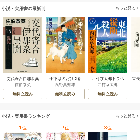
もっと見る
小説・実用書の最新刊
交代寄合伊那衆異
手下は犬だけ 3巻
西村京太郎トラベ
宣長
佐伯泰英
風野真知雄
西村京太郎
聞 15巻
ルミステリー・セ
レクション 2巻
無料立読み
無料立読み
無料立読み
もっと見る
小説・実用書ランキング
1
2
3
位
位
位