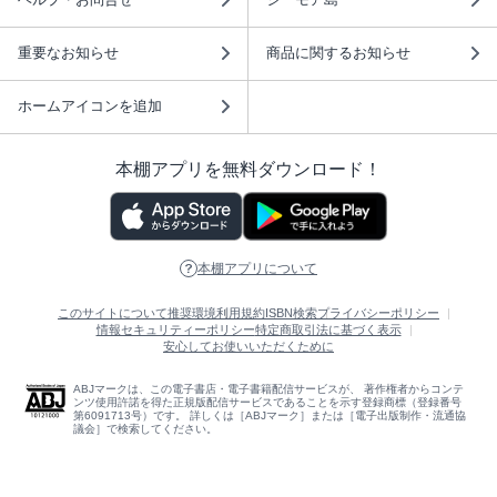
重要なお知らせ
商品に関するお知らせ
ホームアイコンを追加
本棚アプリを無料ダウンロード！
本棚アプリについて
このサイトについて
推奨環境
利用規約
ISBN検索
プライバシーポリシー
情報セキュリティーポリシー
特定商取引法に基づく表示
安心してお使いいただくために
ABJマークは、この電子書店・電子書籍配信サービスが、 著作権者からコンテ
ンツ使用許諾を得た正規版配信サービスであることを示す登録商標（登録番号
第6091713号）です。 詳しくは［ABJマーク］または［電子出版制作・流通協
議会］で検索してください。
(C)NTTソルマーレ