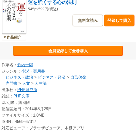
運を強くする心の法則
545pt/599円(税込)
無料立読み
登録して購入
作品紹介
会員登録して全巻購入
作家名：
竹内一郎
ジャンル：
小説・実用書
ビジネス・政治
>
ビジネス・経済
>
自己啓発
専門書
>
人文
>
人生論
出版社：
PHP研究所
雑誌：
PHP文庫
DL期限：無期限
配信開始日：2014年5月28日
ファイルサイズ：1.0MB
ISBN：4569667317
対応ビューア：ブラウザビューア、本棚アプリ