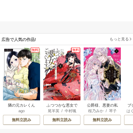
もっと見る
広告で人気の作品!
無料
無料
隣の元カレくん
ふつつかな悪女で
公爵様、悪妻の私
ブ
ago
尾羊英
/
中村颯
桜乃みか
/
琴子
は
はございますが ～
はもう放っておい
復
希
/
ゆき哉
お
雛宮蝶鼠とりかえ
てください
無料立読み
無料立読み
無料立読み
伝～