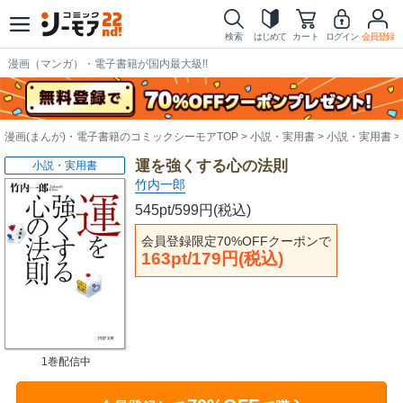
検索
はじめて
カート
ログイン
会員登録
漫画（マンガ）・電子書籍が国内最大級!!
漫画(まんが)・電子書籍のコミックシーモアTOP
小説・実用書
小説・実用書
運を強くする心の法則
小説・実用書
竹内一郎
545pt/599円(税込)
会員登録限定70%OFFクーポンで
163pt/179円(税込)
1巻配信中