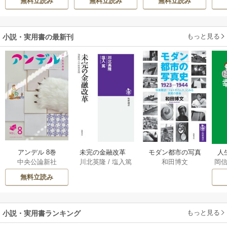
無料立読み
無料立読み
無料立読み
しろう
か溺愛してきます
伝～
の落ちこぼれ令
嬢、嫁ぎ先で幸せ
を掴み取る～
もっと見る
小説・実用書の最新刊
アンデル 8巻
未完の金融改革
モダン都市の写真
人
中央公論新社
川北英隆
/
塩入篤
和田博文
岡
――池尾和人の政
史 1923－1944
教
策実践 1巻
――写真雑誌「フ
の
無料立読み
ォトタイムス」に
みる視覚の革命 1巻
もっと見る
小説・実用書ランキング