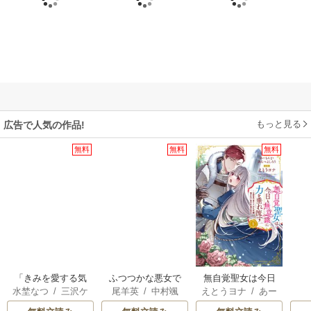
もっと見る
広告で人気の作品!
無料
無料
無料
「きみを愛する気
ふつつかな悪女で
無自覚聖女は今日
水埜なつ
/
三沢ケ
尾羊英
/
中村颯
えとうヨナ
/
あー
はない」と言った
はございますが ～
も無意識に力を垂
イ
希
/
ゆき哉
もんど
/
あんべよ
次期公爵様がなぜ
雛宮蝶鼠とりかえ
れ流す ～公爵家