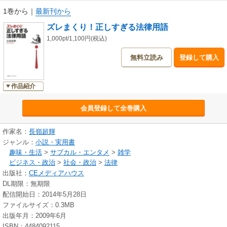
1巻から
｜
最新刊から
ズレまくり！正しすぎる法律用語
1,000pt/1,100円(税込)
無料立読み
登録して購入
作品紹介
会員登録して全巻購入
作家名：
長嶺超輝
ジャンル：
小説・実用書
趣味・生活
>
サブカル・エンタメ
>
雑学
ビジネス・政治
>
社会・政治
>
法律
出版社：
CEメディアハウス
DL期限：無期限
配信開始日：2014年5月28日
ファイルサイズ：0.3MB
出版年月：2009年6月
ISBN：4484092115