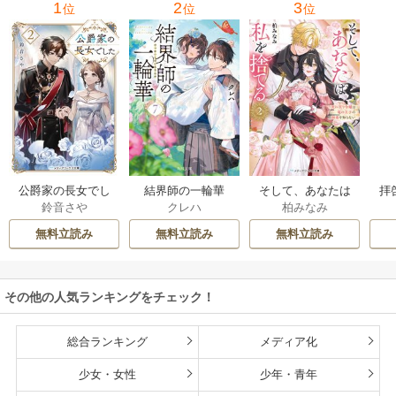
1
2
3
位
位
位
公爵家の長女でし
結界師の一輪華
そして、あなたは
拝
鈴音さや
クレハ
柏みなみ
た
私を捨てる
様
無料立読み
無料立読み
無料立読み
その他の人気ランキングをチェック！
総合ランキング
メディア化
少女・女性
少年・青年