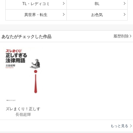
TL・レディコミ
BL
異世界・転生
お色気
履歴削除
あなたがチェックした作品
ズレまくり！正しす
長嶺超輝
ぎる法律用語
もっと見る