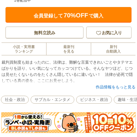
1巻配信中
70%OFF
会員登録して
で購入
無料立読み
お気に入り
小説・実用書
最新刊
新刊
ランキング
を見る
自動購入
裁判員制度も始まったのに、法律は、難解な言葉できれいごとやタテマエ
ばかりを語り、いい気になってカッコつけている。そんなヤツほど、じつ
は見せたくないものをたくさん隠しているに違いない！ 法律が必死で隠
している真の姿を、ここにお見せしよう。
『裁判官の爆笑お言葉集』の著者が放つ、ぶっちゃけ法律用語辞典。
作品情報をもっと見る
──あなたは憲法を守らなくていいって知ってた？ この世は「悪意」に満
ちているって、どういうこと？ 日本で最も重い犯罪って、なーんだ？
社会・政治
サブカル・エンタメ
ビジネス・政治
趣味・生
過去100年間、行われていない国家試験がある？ 19歳でも選挙に投票でき
る裏ワザ、教えます。