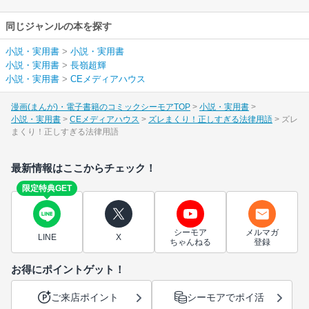
同じジャンルの本を探す
小説・実用書
>
小説・実用書
小説・実用書
>
長嶺超輝
小説・実用書
>
CEメディアハウス
漫画(まんが)・電子書籍のコミックシーモアTOP
小説・実用書
小説・実用書
CEメディアハウス
ズレまくり！正しすぎる法律用語
ズレ
まくり！正しすぎる法律用語
最新情報はここからチェック！
限定特典GET
シーモア
メルマガ
LINE
X
ちゃんねる
登録
お得にポイントゲット！
ご来店ポイント
シーモアでポイ活