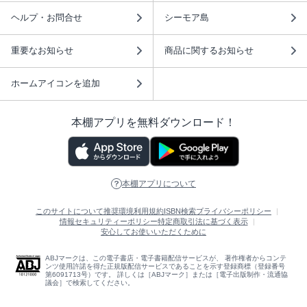
ヘルプ・お問合せ
シーモア島
重要なお知らせ
商品に関するお知らせ
ホームアイコンを追加
本棚アプリを無料ダウンロード！
本棚アプリについて
このサイトについて
推奨環境
利用規約
ISBN検索
プライバシーポリシー
情報セキュリティーポリシー
特定商取引法に基づく表示
安心してお使いいただくために
ABJマークは、この電子書店・電子書籍配信サービスが、 著作権者からコンテ
ンツ使用許諾を得た正規版配信サービスであることを示す登録商標（登録番号
第6091713号）です。 詳しくは［ABJマーク］または［電子出版制作・流通協
議会］で検索してください。
(C)NTTソルマーレ