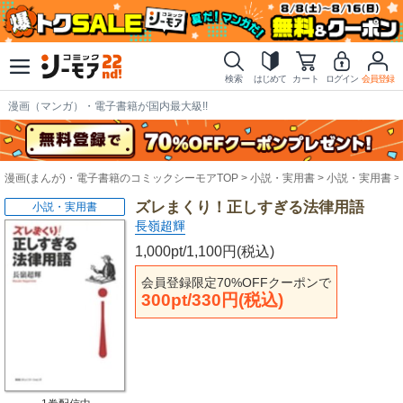
検索
はじめて
カート
ログイン
会員登録
漫画（マンガ）・電子書籍が国内最大級!!
漫画(まんが)・電子書籍のコミックシーモアTOP
小説・実用書
小説・実用書
ズレまくり！正しすぎる法律用語
小説・実用書
長嶺超輝
1,000pt/1,100円(税込)
会員登録限定70%OFFクーポンで
300pt/330円(税込)