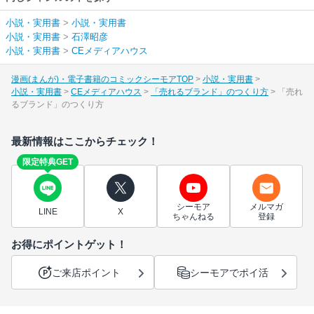
小説・実用書
>
小説・実用書
小説・実用書
>
石澤昭彦
小説・実用書
>
CEメディアハウス
漫画(まんが)・電子書籍のコミックシーモアTOP
小説・実用書
小説・実用書
CEメディアハウス
「売れるブランド」のつくり方
「売れ
るブランド」のつくり方
最新情報はここからチェック！
限定特典GET
シーモア
メルマガ
LINE
X
ちゃんねる
登録
お得にポイントゲット！
ご来店ポイント
シーモアでポイ活