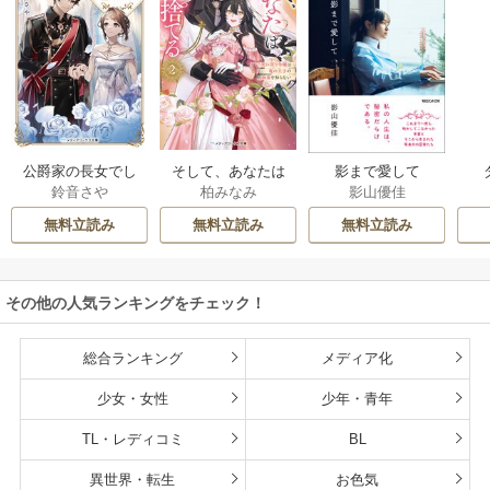
公爵家の長女でし
そして、あなたは
影まで愛して
鈴音さや
柏みなみ
影山優佳
た
私を捨てる
無料立読み
無料立読み
無料立読み
その他の人気ランキングをチェック！
総合ランキング
メディア化
少女・女性
少年・青年
TL・レディコミ
BL
異世界・転生
お色気