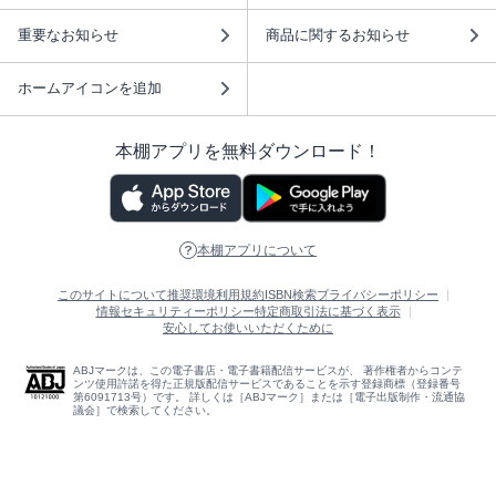
重要なお知らせ
商品に関するお知らせ
ホームアイコンを追加
本棚アプリを無料ダウンロード！
本棚アプリについて
このサイトについて
推奨環境
利用規約
ISBN検索
プライバシーポリシー
情報セキュリティーポリシー
特定商取引法に基づく表示
安心してお使いいただくために
ABJマークは、この電子書店・電子書籍配信サービスが、 著作権者からコンテ
ンツ使用許諾を得た正規版配信サービスであることを示す登録商標（登録番号
第6091713号）です。 詳しくは［ABJマーク］または［電子出版制作・流通協
議会］で検索してください。
(C)NTTソルマーレ