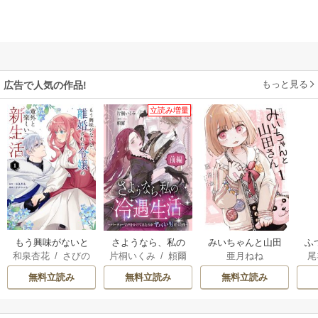
もっと見る
広告で人気の作品!
立読み増量
もう興味がないと
さようなら、私の
みいちゃんと山田
ふ
和泉杏花
/
さびの
片桐いくみ
/
頼爾
亜月ねね
尾
離婚された令嬢の
冷遇生活 ～パーテ
さん
は
ぶち
意外と楽しい新生
ィーで声をかけて
雛
無料立読み
無料立読み
無料立読み
活
きたのがヤバい男
だった件