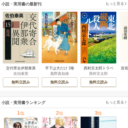
もっと見る
小説・実用書の最新刊
交代寄合伊那衆異
手下は犬だけ 3巻
西村京太郎トラベ
宣長
佐伯泰英
風野真知雄
西村京太郎
聞 15巻
ルミステリー・セ
レクション 2巻
無料立読み
無料立読み
無料立読み
もっと見る
小説・実用書ランキング
1
2
3
位
位
位