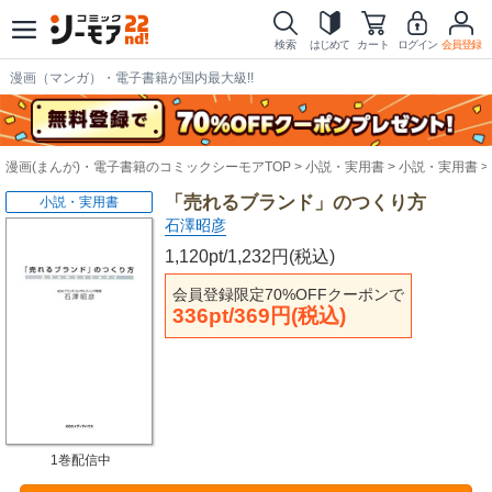
検索
はじめて
カート
ログイン
会員登録
漫画（マンガ）・電子書籍が国内最大級!!
漫画(まんが)・電子書籍のコミックシーモアTOP
小説・実用書
小説・実用書
「売れるブランド」のつくり方
小説・実用書
石澤昭彦
1,120pt/1,232円(税込)
会員登録限定70%OFFクーポンで
336pt/369円(税込)
1巻配信中