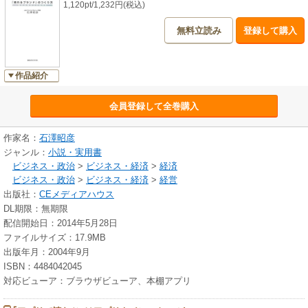
1,120pt/1,232円(税込)
無料立読み
登録して購入
作品紹介
会員登録して全巻購入
作家名：
石澤昭彦
ジャンル：
小説・実用書
ビジネス・政治
>
ビジネス・経済
>
経済
ビジネス・政治
>
ビジネス・経済
>
経営
出版社：
CEメディアハウス
DL期限：無期限
配信開始日：2014年5月28日
ファイルサイズ：17.9MB
出版年月：2004年9月
ISBN：4484042045
対応ビューア：ブラウザビューア、本棚アプリ