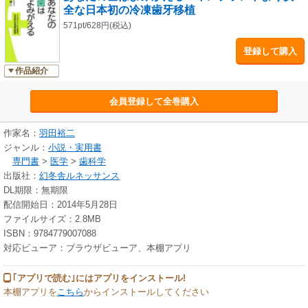
全な日本初の冷凍歯牙移植
羽田 裕二（はねだ ゆうじ）
１９５９年東京都生まれ。昭和６０年神奈川歯科大学卒業。都立荏原病院
571pt/628円(税込)
研修。都立府中病院歯科口腔外科(１７年)勤務後、平成１５年５月ゆとり歯
登録して購入
科医院を開院。平成１８年より「歯の銀行」を開始、歯の銀行セミナー講
師をはじめ、歯の安全な移植技術や治療法の普及に努めている。
作品紹介
会員登録して全巻購入
作家名：
羽田裕二
ジャンル：
小説・実用書
専門書
>
医学
>
歯科学
出版社：
幻冬舎ルネッサンス
DL期限：無期限
配信開始日：2014年5月28日
ファイルサイズ：2.8MB
ISBN：9784779007088
対応ビューア：ブラウザビューア、本棚アプリ
｢アプリで読む｣にはアプリをインストール!
本棚アプリを
こちら
からインストールしてください