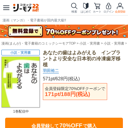
検索
はじめて
カート
ログイン
会員登録
漫画（マンガ）・電子書籍が国内最大級!!
漫画(まんが)・電子書籍のコミックシーモアTOP
小説・実用書
小説・実用書
あなたの歯はよみがえる インプラ
小説・実用書
ントより安全な日本初の冷凍歯牙移
植
羽田裕二
571pt/628円(税込)
会員登録限定70%OFFクーポンで
171pt/188円(税込)
1巻配信中
70%OFF
会員登録して
で購入