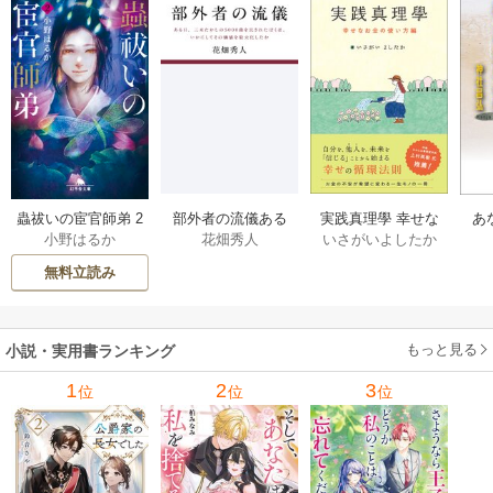
部外者の流儀ある
実践真理學 幸せな
蟲祓いの宦官師弟 2
あ
花畑秀人
いさがいよしたか
小野はるか
日、三木たかしの5
お金の使い方編 1巻
巻
せ
000曲を託されたぼ
無料立読み
くは、いかにして
その価値を最大化
したか 1巻
もっと見る
小説・実用書ランキング
1
2
3
位
位
位