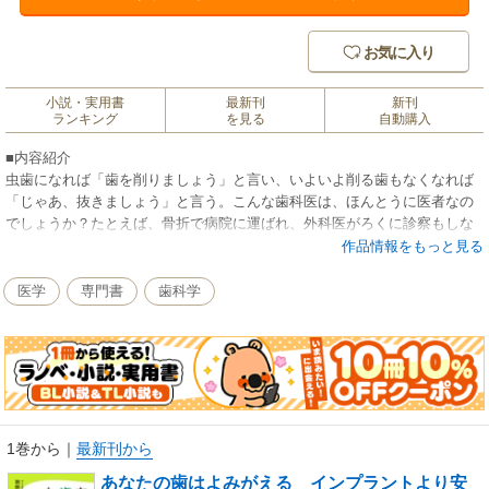
お気に入り
小説・実用書
最新刊
新刊
ランキング
を見る
自動購入
■内容紹介
虫歯になれば「歯を削りましょう」と言い、いよいよ削る歯もなくなれば
「じゃあ、抜きましょう」と言う。こんな歯科医は、ほんとうに医者なの
でしょうか？たとえば、骨折で病院に運ばれ、外科医がろくに診察もしな
いで「人工骨を入れましょう」と言ったら、誰だって「これはヤブ医者
作品情報をもっと見る
だ」と感じるでしょう。ところが、対象が骨ではなく歯になっただけで、
「削る」も「抜く」もあたりまえ。入れ歯やインプラントなどの人工物を
医学
専門書
歯科学
入れるのも「しかたがない」で済んでしまうから不思議です。これまでの
常識を捨て、本当に自分の歯を守るための治療。そのひとつが、若いうち
に抜いた健康な歯を冷凍保存できる「歯の銀行（ティースバンク）」に預
け、自分に移植する技術です。「歯の銀行」は不要な親知らずなどを凍結
保存しておき、いざという時の治療のためにとっておけるサービスです。
最大の利点は、脳に直結する歯根膜を残せること！老いにも虫歯にも負け
ない最先端の歯科医療を知って下さい。
1巻から
｜
最新刊から
あなたの歯はよみがえる インプラントより安
■著者紹介