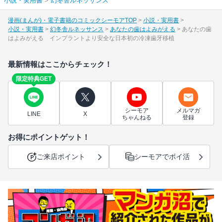
小説・実用書
>
幻冬舎ルネッサンス
漫画(まんが)・電子書籍のコミックシーモアTOP
小説・実用書
小説・実用書
幻冬舎ルネッサンス
あなたの歯はよみがえる
あなたの歯
はよみがえる インプラントより安全な日本初の冷凍歯牙移植
最新情報はここからチェック！
限定特典GET
シーモア
メルマガ
LINE
X
ちゃんねる
登録
お得にポイントゲット！
ご来店ポイント
シーモアでポイ活