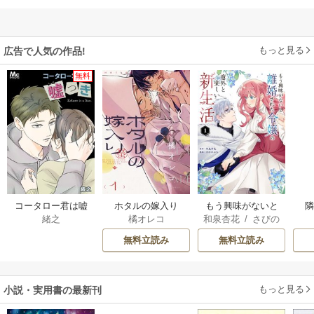
もっと見る
広告で人気の作品!
無料
コータロー君は嘘
ホタルの嫁入り
もう興味がないと
緒之
橘オレコ
和泉杏花
/
さびの
つき【タテヨミ】
離婚された令嬢の
ぶち
意外と楽しい新生
無料立読み
無料立読み
活
もっと見る
小説・実用書の最新刊