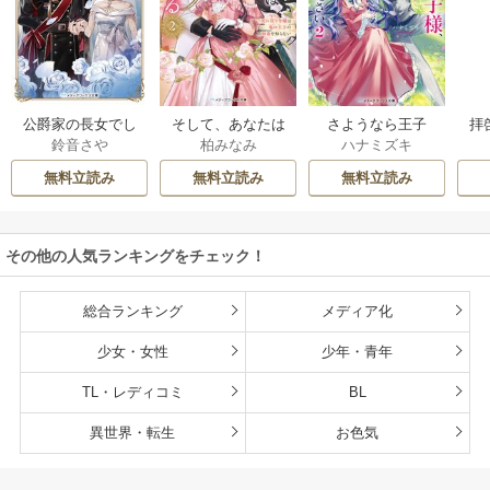
公爵家の長女でし
そして、あなたは
さようなら王子
拝
鈴音さや
柏みなみ
ハナミズキ
た
私を捨てる
様、どうか私のこ
様
とは忘れてくださ
無料立読み
無料立読み
無料立読み
い
その他の人気ランキングをチェック！
総合ランキング
メディア化
少女・女性
少年・青年
TL・レディコミ
BL
異世界・転生
お色気