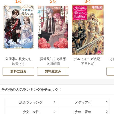
1
2
3
位
位
位
公爵家の長女でし
拝啓見知らぬ旦那
そ
デルフィニア戦記1
鈴音さや
久川航璃
茅田砂胡
た
様、離婚していた
だきます
無料立読み
無料立読み
その他の人気ランキングをチェック！
総合ランキング
メディア化
少女・女性
少年・青年