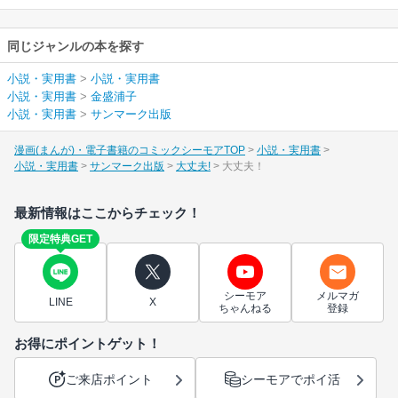
同じジャンルの本を探す
小説・実用書
>
小説・実用書
小説・実用書
>
金盛浦子
小説・実用書
>
サンマーク出版
漫画(まんが)・電子書籍のコミックシーモアTOP
小説・実用書
小説・実用書
サンマーク出版
大丈夫!
大丈夫！
最新情報はここからチェック！
限定特典GET
シーモア
メルマガ
LINE
X
ちゃんねる
登録
お得にポイントゲット！
ご来店ポイント
シーモアでポイ活