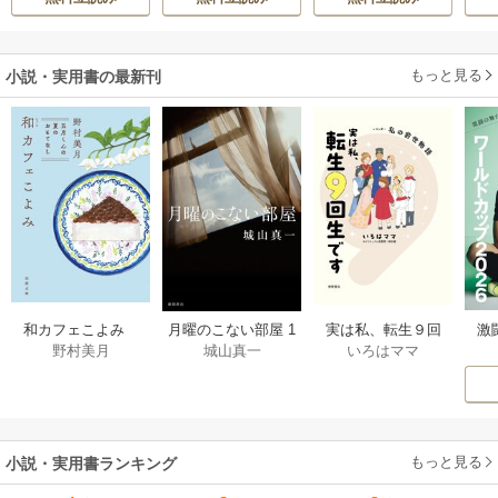
ばれる
もっと見る
小説・実用書の最新刊
激
和カフェこよみ
月曜のこない部屋 1
実は私、転生９回
野村美月
城山真一
いろはママ
前
五月くんの夏のお
巻
生です マンガ
ー
もてなし 1巻
私の前世物語 1巻
もっと見る
小説・実用書ランキング