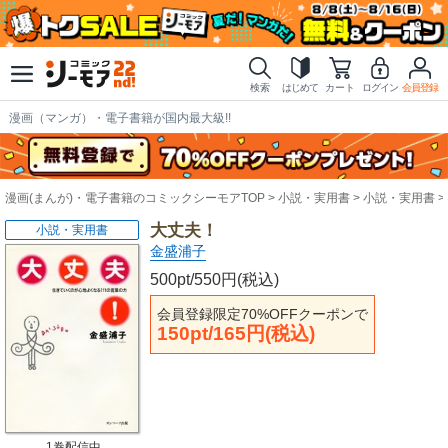
検索
はじめて
カート
ログイン
会員登録
漫画（マンガ）・電子書籍が国内最大級!!
漫画(まんが)・電子書籍のコミックシーモアTOP
小説・実用書
小説・実用書
大丈夫！
小説・実用書
金盛浦子
500pt/550円(税込)
会員登録限定70%OFFクーポンで
150pt/165円(税込)
1巻配信中