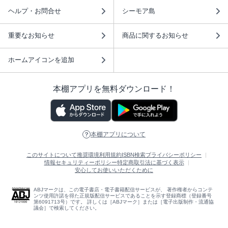
ヘルプ・お問合せ
シーモア島
重要なお知らせ
商品に関するお知らせ
ホームアイコンを追加
本棚アプリを無料ダウンロード！
本棚アプリについて
このサイトについて
推奨環境
利用規約
ISBN検索
プライバシーポリシー
情報セキュリティーポリシー
特定商取引法に基づく表示
安心してお使いいただくために
ABJマークは、この電子書店・電子書籍配信サービスが、 著作権者からコンテ
ンツ使用許諾を得た正規版配信サービスであることを示す登録商標（登録番号
第6091713号）です。 詳しくは［ABJマーク］または［電子出版制作・流通協
議会］で検索してください。
(C)NTTソルマーレ