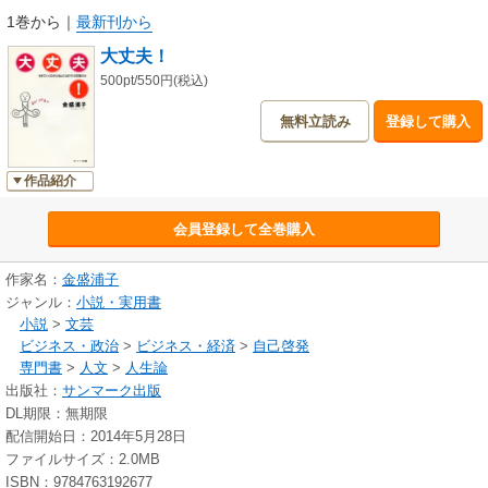
◆どんなに磨いても「ブス」な女性なんて、存在しません
1巻から
｜
最新刊から
◆完全であろうとすればするほど、人生は狭くなるんです
大丈夫！
◆大切なのは、問題を避けようという考えではなく、解決しようとする軽
やかな心のフットワーク
500pt/550円(税込)
◆自分の可能性や能力に見切りをつけていない人を「若者」っていうんで
無料立読み
登録して購入
す
◆どんなことだって、取り返しはつくんです
◆平等や対等を主張することが、心を貧しくする場合があるんです
作品紹介
◆「もう逃げ場がない」と思ったとき、人は変わるんです
◆だれかが不機嫌だからといって、あなたまで不機嫌になる必要はありま
会員登録して全巻購入
せん
◆どんなに不安に思えることも、過ぎてしまえば、必ずなんとかなってい
る
作家名：
金盛浦子
ジャンル：
小説・実用書
小説
>
文芸
ビジネス・政治
>
ビジネス・経済
>
自己啓発
専門書
>
人文
>
人生論
出版社：
サンマーク出版
DL期限：無期限
配信開始日：2014年5月28日
ファイルサイズ：2.0MB
ISBN：9784763192677