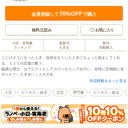
70%OFF
会員登録して
で購入
無料立読み
お気に入り
小説・実用書
最新刊
新刊
ランキング
を見る
自動購入
くじけそうになったとき、自信をなくしたときにちょっと励ましてくれ
る、１１１の言葉の数々。
臨床心理士、セラピストとしてカウンセリングを行い、女性に圧倒的に支
持されている著者による名言集。
作品情報をもっと見る
（本文より）新しいことは、自分にできない理由を考えつく前にやっちゃ
いましょう／
人文
ビジネス・経済
文芸
専門書
ビジネス・政治
心の扉のノブは、内側にしかついていないのです…etc．
＊目次より
◆自分の足で歩くことを忘れた人には、幸せを実感することはできません