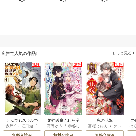
もっと見る
広告で人気の作品!
無料
無料
無料
とんでもスキルで
婚約破棄された崖
鬼の花嫁
ブ
赤岸K
/
江口連
/
高岡ゆう
/
参谷し
富樫じゅん
/
クレ
は
異世界放浪メシ
っぷち令嬢は、帝
復
雅
のぶ
/
雲屋ゆきお
ハ
お
国の皇弟殿下と結
無料立読み
無料立読み
無料立読み