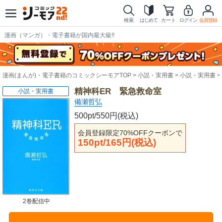
検索
はじめて
カート
ログイン
会員登録
漫画（マンガ）・電子書籍が国内最大級!!
漫画(まんが)・電子書籍のコミックシーモアTOP
小説・実用書
小説・実用書
精神科ER 緊急救命室
小説・実用書
備瀬哲弘
500pt/550円(税込)
会員登録限定70%OFFクーポンで
150pt/165円(税込)
2巻配信中