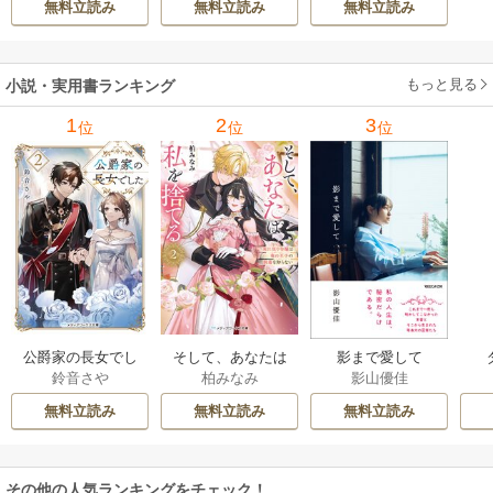
無料立読み
無料立読み
無料立読み
もっと見る
小説・実用書ランキング
1
2
3
位
位
位
公爵家の長女でし
そして、あなたは
影まで愛して
鈴音さや
柏みなみ
影山優佳
た
私を捨てる
無料立読み
無料立読み
無料立読み
その他の人気ランキングをチェック！