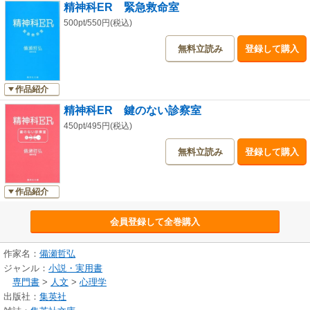
精神科ER 緊急救命室
500pt/550円(税込)
無料立読み
登録して購入
作品紹介
精神科ER 鍵のない診察室
450pt/495円(税込)
無料立読み
登録して購入
作品紹介
会員登録して全巻購入
作家名：
備瀬哲弘
ジャンル：
小説・実用書
専門書
>
人文
>
心理学
出版社：
集英社