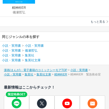
精神科ER
備瀬哲弘
もっと見る
同じジャンルの本を探す
小説・実用書
>
小説・実用書
小説・実用書
>
備瀬哲弘
小説・実用書
>
集英社
小説・実用書
>
集英社文庫
漫画(まんが)・電子書籍のコミックシーモアTOP
小説・実用書
小説・実用書
集英社
集英社文庫
精神科ER
精神科ER 緊急救命室
最新情報はここからチェック！
限定特典GET