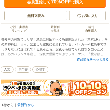
70%OFF
会員登録して
で購入
無料立読み
お気に入り
小説・実用書
最新刊
新刊
ランキング
を見る
自動購入
都知事の発案でより早く急患に対応すべく急遽開設された「東京ER」。そ
の精神科は、日々、緊迫した空気に包まれている。パトカーや救急車でひ
っきりなしに運ばれてくる患者たち。父親から捨てられ自殺を図った兄
妹。心のバランスを崩し、深夜の霊園で叫ぶサラリーマン。「愛が欲し
い」と恋人の前で包丁を取り出す女性。極度の緊張の中、厳しい現実と格
作品情報をもっと見る
闘した現役精神科医が語る壮絶人間ドキュメント。
人文
専門書
心理学
1巻から
｜
最新刊から