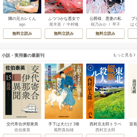
隣の元カレくん
ふつつかな悪女で
公爵様、悪妻の私
ブ
ago
尾羊英
/
中村颯
桜乃みか
/
琴子
は
はございますが ～
はもう放っておい
復
希
/
ゆき哉
お
雛宮蝶鼠とりかえ
てください
無料立読み
無料立読み
無料立読み
伝～
もっと見る
小説・実用書の最新刊
交代寄合伊那衆異
手下は犬だけ 3巻
西村京太郎トラベ
宣長
佐伯泰英
風野真知雄
西村京太郎
聞 15巻
ルミステリー・セ
レクション 2巻