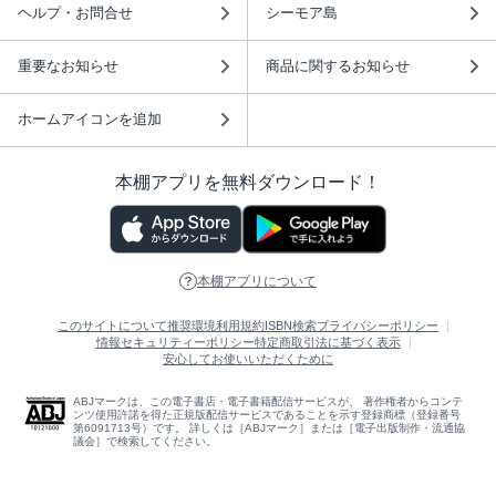
ヘルプ・お問合せ
シーモア島
重要なお知らせ
商品に関するお知らせ
ホームアイコンを追加
本棚アプリを無料ダウンロード！
本棚アプリについて
このサイトについて
推奨環境
利用規約
ISBN検索
プライバシーポリシー
情報セキュリティーポリシー
特定商取引法に基づく表示
安心してお使いいただくために
ABJマークは、この電子書店・電子書籍配信サービスが、 著作権者からコンテ
ンツ使用許諾を得た正規版配信サービスであることを示す登録商標（登録番号
第6091713号）です。 詳しくは［ABJマーク］または［電子出版制作・流通協
議会］で検索してください。
(C)NTTソルマーレ