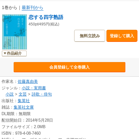
1巻から
｜
最新刊から
恋する四字熟語
450pt/495円(税込)
無料立読み
登録して購入
作品紹介
会員登録して全巻購入
作家名：
佐藤真由美
ジャンル：
小説・実用書
小説
>
文芸
>
詩歌・俳句
出版社：
集英社
雑誌：
集英社文庫
DL期限：無期限
配信開始日：2014年5月28日
ファイルサイズ：2.0MB
ISBN：978-4-08-7460