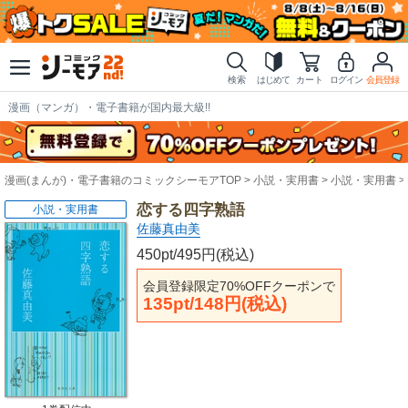
検索
はじめて
カート
ログイン
会員登録
漫画（マンガ）・電子書籍が国内最大級!!
漫画(まんが)・電子書籍のコミックシーモアTOP
小説・実用書
小説・実用書
恋する四字熟語
小説・実用書
佐藤真由美
450pt/495円(税込)
会員登録限定70%OFFクーポンで
135pt/148円(税込)