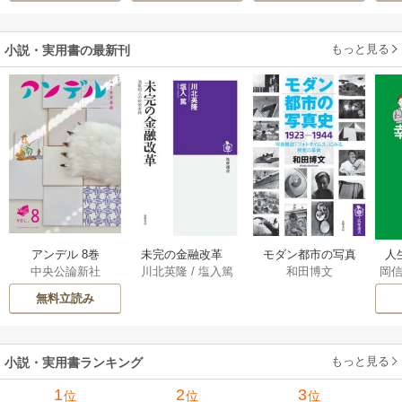
だった件
でしたが……～
もっと見る
小説・実用書の最新刊
アンデル 8巻
未完の金融改革
モダン都市の写真
人
中央公論新社
川北英隆
/
塩入篤
和田博文
岡
――池尾和人の政
史 1923－1944
教
策実践 1巻
――写真雑誌「フ
の
無料立読み
ォトタイムス」に
みる視覚の革命 1巻
もっと見る
小説・実用書ランキング
1
2
3
位
位
位