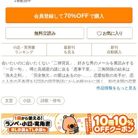
1巻配信中
70%OFF
会員登録して
で購入
無料立読み
お気に入り
小説・実用書
最新刊
新刊
ランキング
を見る
自動購入
会いたいのに会いたくない「二律背反」、好きな男のメールを裏読みする
「一言一句」、噂と高感度の謎に迫る「悪事千里」、三角関係の結末は
「漁夫之利」、「完全無欠」の愛はあるのか……。恋愛短歌の名手が、恋
と人生の不条理を122語の四字熟語にからめ軽やかに描く、前代未聞の恋愛
四字熟語エッセイ。せつなく甘く、ちょっぴり辛口。
作品情報をもっと見る
文芸
小説
詩歌・俳句