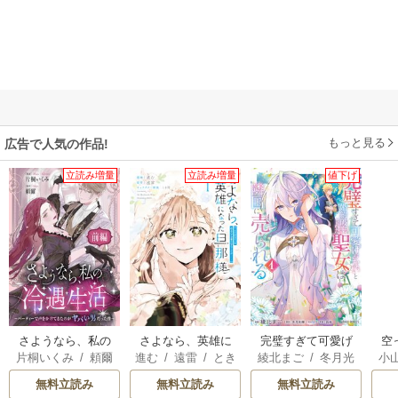
もっと見る
広告で人気の作品!
立読み増量
立読み増量
値下げ
さようなら、私の
さよなら、英雄に
完璧すぎて可愛げ
空
片桐いくみ
/
頼爾
進む
/
遠雷
/
とき
綾北まご
/
冬月光
小
冷遇生活 ～パーテ
なった旦那様 ～
がないと婚約破棄
間
輝
/
昌未
ィーで声をかけて
ただ祈るだけの役
された聖女は隣国
が
無料立読み
無料立読み
無料立読み
きたのがヤバい男
立たずな妻のはず
に売られる
陛