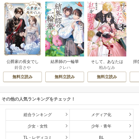
公爵家の長女でし
結界師の一輪華
そして、あなたは
拝
鈴音さや
クレハ
柏みなみ
た
私を捨てる
様
無料立読み
無料立読み
無料立読み
その他の人気ランキングをチェック！
総合ランキング
メディア化
少女・女性
少年・青年
TL・レディコミ
BL