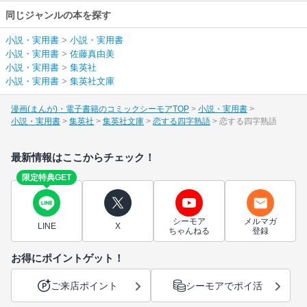
同じジャンルの本を探す
小説・実用書
>
小説・実用書
小説・実用書
>
佐藤真由美
小説・実用書
>
集英社
小説・実用書
>
集英社文庫
漫画(まんが)・電子書籍のコミックシーモアTOP
小説・実用書
小説・実用書
集英社
集英社文庫
恋する四字熟語
恋する四字熟語
最新情報はここからチェック！
限定特典GET
シーモア
メルマガ
LINE
X
ちゃんねる
登録
お得にポイントゲット！
ご来店ポイント
シーモアでポイ活