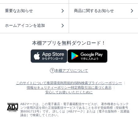
重要なお知らせ
商品に関するお知らせ
ホームアイコンを追加
本棚アプリを無料ダウンロード！
本棚アプリについて
このサイトについて
推奨環境
利用規約
ISBN検索
プライバシーポリシー
情報セキュリティーポリシー
特定商取引法に基づく表示
安心してお使いいただくために
ABJマークは、この電子書店・電子書籍配信サービスが、 著作権者からコンテ
ンツ使用許諾を得た正規版配信サービスであることを示す登録商標（登録番号
第6091713号）です。 詳しくは［ABJマーク］または［電子出版制作・流通協
議会］で検索してください。
(C)NTTソルマーレ