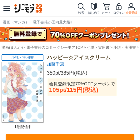
検索
はじめて
カート
ログイン
会員登録
漫画（マンガ）・電子書籍が国内最大級!!
漫画(まんが)・電子書籍のコミックシーモアTOP
小説・実用書
小説・実用書
ハッピー☆アイスクリーム
小説・実用書
加藤千恵
350pt/385円(税込)
会員登録限定70%OFFクーポンで
105pt/115円(税込)
1巻配信中