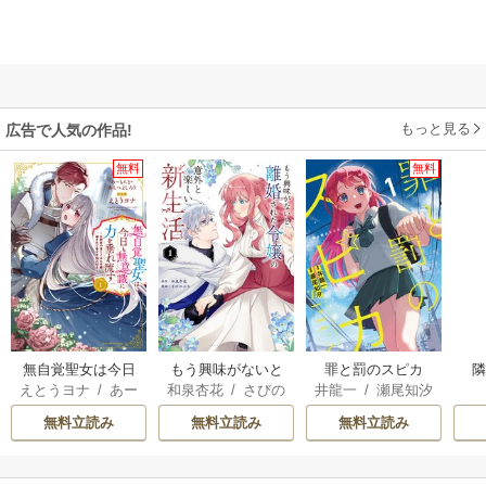
もっと見る
広告で人気の作品!
無料
無料
無自覚聖女は今日
もう興味がないと
罪と罰のスピカ
えとうヨナ
/
あー
和泉杏花
/
さびの
井龍一
/
瀬尾知汐
も無意識に力を垂
離婚された令嬢の
もんど
/
あんべよ
ぶち
れ流す ～公爵家
意外と楽しい新生
無料立読み
無料立読み
無料立読み
しろう
の落ちこぼれ令
活
嬢、嫁ぎ先で幸せ
を掴み取る～