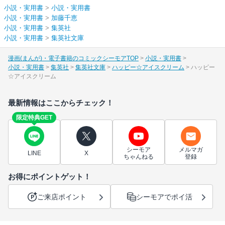
小説・実用書
>
小説・実用書
小説・実用書
>
加藤千恵
小説・実用書
>
集英社
小説・実用書
>
集英社文庫
漫画(まんが)・電子書籍のコミックシーモアTOP
小説・実用書
小説・実用書
集英社
集英社文庫
ハッピー☆アイスクリーム
ハッピー
☆アイスクリーム
最新情報はここからチェック！
限定特典GET
シーモア
メルマガ
LINE
X
ちゃんねる
登録
お得にポイントゲット！
ご来店ポイント
シーモアでポイ活