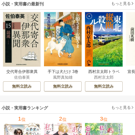
もっと見る
小説・実用書の最新刊
交代寄合伊那衆異
手下は犬だけ 3巻
西村京太郎トラベ
宣長
佐伯泰英
風野真知雄
西村京太郎
聞 15巻
ルミステリー・セ
レクション 2巻
無料立読み
無料立読み
無料立読み
もっと見る
小説・実用書ランキング
1
2
3
位
位
位