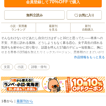
70%OFF
会員登録して
で購入
無料立読み
お気に入り
小説・実用書
最新刊
新刊
ランキング
を見る
自動購入
そんなわけないけどあたし自分だけはずっと16だと思ってた――将来への
不安、不意に訪れる孤独、どうしようもなく募る恋心。女子高生の揺れる
気持ちを鮮やかに切り取り、話題を呼んだ17歳のデビュー短歌集に、胸に
せまる青春小説5編を加えたリミックスバージョン。思春期のとまどいがリ
アルに息づき、切ない共感と甘い郷愁をさそう。きらめく言葉がぎっしり
作品情報をもっと見る
つまった、宝石箱のような作品集。
文芸
小説
詩歌・俳句
1巻から
｜
最新刊から