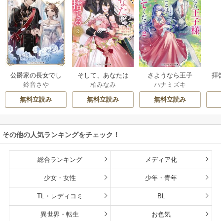
公爵家の長女でし
そして、あなたは
さようなら王子
拝
鈴音さや
柏みなみ
ハナミズキ
た
私を捨てる
様、どうか私のこ
様
とは忘れてくださ
無料立読み
無料立読み
無料立読み
い
その他の人気ランキングをチェック！
総合ランキング
メディア化
少女・女性
少年・青年
TL・レディコミ
BL
異世界・転生
お色気