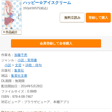
ハッピー☆アイスクリーム
350pt/385円(税込)
無料立読み
登録して購入
作品紹介
会員登録して全巻購入
作家名：
加藤千恵
ジャンル：
小説・実用書
小説
>
文芸
>
詩歌・俳句
出版社：
集英社
雑誌：
集英社文庫
DL期限：無期限
配信開始日：2014年5月28日
ファイルサイズ：0.8MB
ISBN：978-4-08-7467
対応ビューア：ブラウザビューア、本棚アプリ