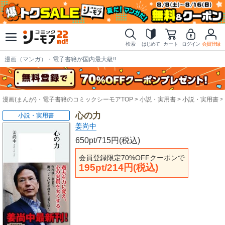
検索
はじめて
カート
ログイン
会員登録
漫画（マンガ）・電子書籍が国内最大級!!
漫画(まんが)・電子書籍のコミックシーモアTOP
小説・実用書
小説・実用書
心の力
小説・実用書
姜尚中
650pt/715円(税込)
会員登録限定70%OFFクーポンで
195pt/214円(税込)