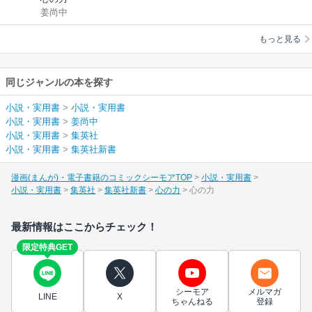
姜尚中
もっと見る
同じジャンルの本を探す
小説・実用書
>
小説・実用書
小説・実用書
>
姜尚中
小説・実用書
>
集英社
小説・実用書
>
集英社新書
漫画(まんが)・電子書籍のコミックシーモアTOP
小説・実用書
小説・実用書
集英社
集英社新書
心の力
心の力
最新情報はここからチェック！
限定特典GET
シーモア
メルマガ
LINE
X
ちゃんねる
登録