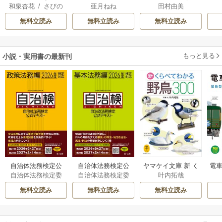
和泉杏花
/
さびの
亜月ねね
田村由美
離婚された令嬢の
さん
れ
ぶち
意外と楽しい新生
無料立読み
無料立読み
無料立読み
活
もっと見る
小説・実用書の最新刊
自治体法務検定公
自治体法務検定公
ヤマケイ文庫 新 く
電車
自治体法務検定委
自治体法務検定委
叶内拓哉
式テキスト 政策
式テキスト 基本
らべてわかる野鳥3
型
員会
員会
法務編 ２０２６
法務編 ２０２６
00 1巻
無料立読み
無料立読み
無料立読み
年度検定対応 1巻
年度検定対応 1巻