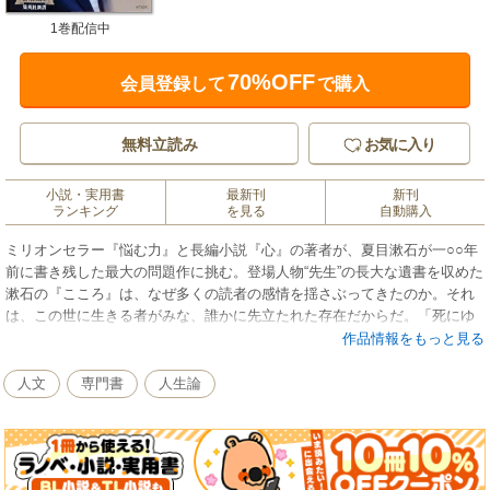
1巻配信中
70%OFF
会員登録して
で購入
無料立読み
お気に入り
小説・実用書
最新刊
新刊
ランキング
を見る
自動購入
ミリオンセラー『悩む力』と長編小説『心』の著者が、夏目漱石が一○○年
前に書き残した最大の問題作に挑む。登場人物“先生”の長大な遺書を収めた
漱石の『こころ』は、なぜ多くの読者の感情を揺さぶってきたのか。それ
は、この世に生きる者がみな、誰かに先立たれた存在だからだ。「死にゆ
く人々は、みんな先生」という認識から見えてくるものとは？漱石『ここ
作品情報をもっと見る
ろ』とトーマス・マン『魔の山』の後日談を描いた実験的小説も収録。心
の実質を太くする生き方を提唱した、新しいスタイルの物語人生論。【目
人文
専門書
人生論
次】第一章 現代という武器なき戦場/第二章 なぜ生きづらいのか/第三章
「魔の山（イニシエーション）」の力/第四章 真ん中でいこう/第五章
「語り継ぐ」ということ/終章 いまこそ「心の力」/おわりに