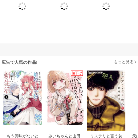
もっと見る
広告で人気の作品!
値下げ
もう興味がないと
みいちゃんと山田
ミステリと言う勿
天