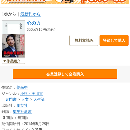
1巻から
｜
最新刊から
心の力
650pt/715円(税込)
無料立読み
登録して購入
作品紹介
会員登録して全巻購入
作家名：
姜尚中
ジャンル：
小説・実用書
専門書
>
人文
>
人生論
出版社：
集英社
雑誌：
集英社新書
DL期限：無期限
配信開始日：2014年5月28日
ファイルサイズ：0.2MB