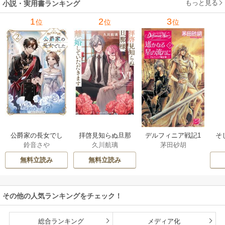
もっと見る
小説・実用書ランキング
1
2
3
位
位
位
公爵家の長女でし
拝啓見知らぬ旦那
そ
デルフィニア戦記1
鈴音さや
久川航璃
茅田砂胡
た
様、離婚していた
だきます
無料立読み
無料立読み
その他の人気ランキングをチェック！
総合ランキング
メディア化