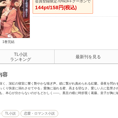
会員登録限定70%OFFクーポンで
144pt/158円(税込)
1巻完結
TL小説
最新刊を見る
ランキング
内容
深く、深紅の寝室に響く艶やかな喘ぎ声。鎖に繋がれ責められる紅蘭。昼夜を問わ
っくり快楽に溺れさせてやる」愛撫に溢れる蜜、高まる切なさ。愛しい人に監禁さ
も、本心が分からないのがもどかしく――。凰玄の瞳に時折覗く葛藤。皇子が胸に
品は【イラストなし】です。紙書籍に収録されている口絵・イラストが収録されて
TL小説
恋愛・ロマンス小説