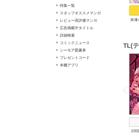
特集一覧
スタッフオススメマンガ
幸薄
レビュー高評価マンガ
リー
広告掲載中タイトル
チが
詳細検索
コミックニュース
TL
シーモア図書券
プレゼントコード
本棚アプリ
o
v
P
r
e
i
u
10
て？