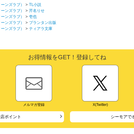
ィーンズラブ）
>
TL小説
ィーンズラブ）
>
芹名りせ
ィーンズラブ）
>
壱也
ィーンズラブ）
>
プランタン出版
ィーンズラブ）
>
ティアラ文庫
お得情報をGET！登録してね
メルマガ登録
X(Twitter)
来店ポイント
シーモアで