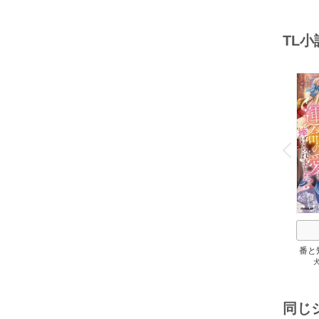
期
TL
o
v
P
r
e
i
u
番と
純愛
運命
同じ