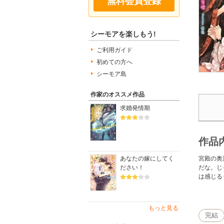
無料会員登録
シーモアを楽しもう!
ご利用ガイド
初めての方へ
シーモア島
作家のオススメ作品
求婚発情期
作品
宮殿の奥
あなたの嫁にしてく
だな。じ
ださい！
は感じる
※この作
もっと見る
完結