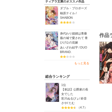
ティアラ文庫のオススメ作品
ダブル・プロポーズ
柚原テイル /
SHABON
身代わり娼婦は青薔
作品
薇の城で愛されて 青
ひげ公の花嫁
あいざわ結宇 / DUO
BRAND.
もっと見る
総合ランキング
1位
【単話】公爵家の長
女でした
彩川ぬるぴょ
/
鈴音
さや
/
たむ
（4.7）