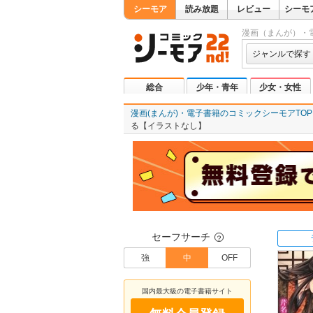
シーモア
読み放題
レビュー
シーモ
漫画（まんが）・
ジャンルで探す
総合
少年・青年
少女・女性
漫画(まんが)・電子書籍のコミックシーモアTOP
る【イラストなし】
セーフサーチ
？
強
中
OFF
国内最大級の電子書籍サイト