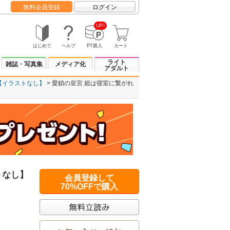
無料会員登録
ログイン
UP!
はじめて
ヘルプ
PT購入
カート
ライト
雑誌・写真集
メディア化
アダルト
【イラストなし】
愛鎖の皇宮 姫は寝室に繋がれ
トなし】
会員登録して
70%OFFで購入