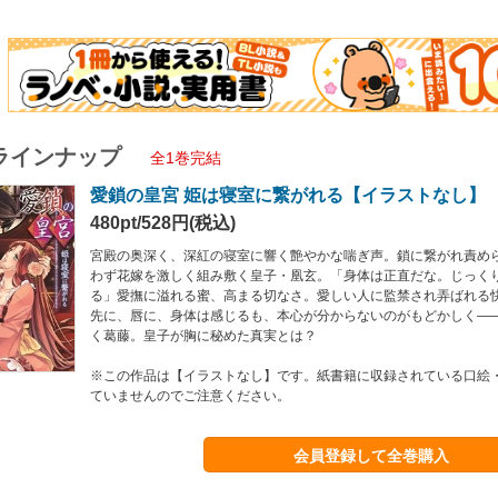
ラインナップ
全1巻完結
愛鎖の皇宮 姫は寝室に繋がれる【イラストなし】
480pt/528円(税込)
宮殿の奥深く、深紅の寝室に響く艶やかな喘ぎ声。鎖に繋がれ責め
わず花嫁を激しく組み敷く皇子・凰玄。「身体は正直だな。じっく
る」愛撫に溢れる蜜、高まる切なさ。愛しい人に監禁され弄ばれる
先に、唇に、身体は感じるも、本心が分からないのがもどかしく―
く葛藤。皇子が胸に秘めた真実とは？
※この作品は【イラストなし】です。紙書籍に収録されている口絵
ていませんのでご注意ください。
会員登録して全巻購入