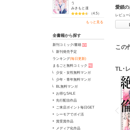
う
愛鎖の
みきもと凜
（4.5）
レビュー
もっと見る
全書籍から探す
新刊コミック/書籍
この
新刊発売予定
ランキング
(毎日更新)
まるごと無料コミック
TL
少女・女性無料マンガ
少年・青年無料マンガ
BL無料マンガ
お得なSALE
先行配信作品
o
v
ご来店ポイント毎日GET
P
r
e
i
u
シーモアでポイ活
賞受賞作品
メディア化作品