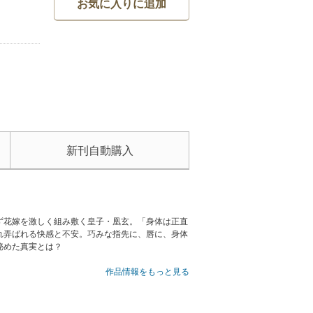
お気に入りに追加
新刊自動購入
ず花嫁を激しく組み敷く皇子・凰玄。「身体は正直
れ弄ばれる快感と不安。巧みな指先に、唇に、身体
秘めた真実とは？
いませんのでご注意ください。
作品情報をもっと見る