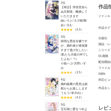
2位
作品
【単話】拝啓見知ら
ぬ旦那様、離婚して
ジャンル
いただきます
紬いろと
/
久川航璃
/
あいるむ
作品タグ
（4.3）
3位
出版社
病弱な悪役令嬢です
雑誌・レ
が、婚約者が過保護
シリーズ
すぎて逃げ出したい
(私たち犬猿の仲でし
DL期限
たよね！？)
配信開始
小箱ハコ
/
沢野いず
ファイル
み
（3.5）
ISBN
4位
対応ビュ
婚約破棄の悪意は娼
作品をシ
館からお返しします
うもう
/
皐月めい
（4.2）
5位
レビ
宝石箱に愛をつめよ