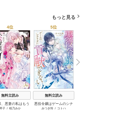
玩具レビュー～【コ
なのに極上愛撫でイかさ
酷公爵は甘く夜伽を命ず
ックス版】 3巻
れっぱなしです！（分冊
る（分冊版） 10巻
版） 34巻
もっと見る
4位
5位
6位
N
x
e
t
無料立読み
無料立読み
無料立読み
様、悪妻の私はもう
悪役令嬢はゲームのシナ
王太子の運命の鞭
腹黒皇
琴子
/
桜乃みか
みつき怜
/
コトハ
秋野真珠
/
成瀬山吹
御
ておいてください
リオに貢献できない
溺愛は
の特権