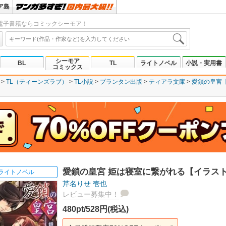
ア島
電子書籍ならコミックシーモア！
シーモア
BL
TL
ライトノベル
小説・実用書
コミックス
TL（ティーンズラブ）
TL小説
プランタン出版
ティアラ文庫
愛鎖の皇宮
愛鎖の皇宮 姫は寝室に繋がれる【イラス
ライトノベル
芹名りせ
壱也
レビュー募集中！
480pt/528円(税込)