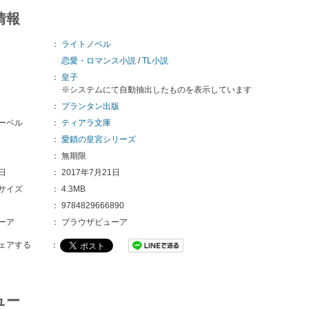
情報
：
ライトノベル
恋愛・ロマンス小説
/
TL小説
：
皇子
※システムにて自動抽出したものを表示しています
：
プランタン出版
ーベル
：
ティアラ文庫
：
愛鎖の皇宮シリーズ
：
無期限
日
：
2017年7月21日
サイズ
：
4.3MB
：
9784829666890
ーア
：
ブラウザビューア
ェアする
：
ュー