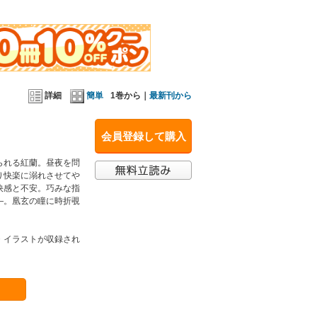
詳細
簡単
1巻から｜
最新刊から
会員登録して購入
られる紅蘭。昼夜を問
り快楽に溺れさせてや
快感と不安。巧みな指
―。凰玄の瞳に時折覗
・イラストが収録され