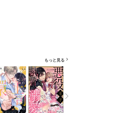
もっと見る
N
x
e
t