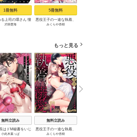
1冊無料
5冊無料
2冊無料
わる上司の環さん 憧
悪役王子の一途な執着、
薄幸令嬢ライラの数奇な
最愛す
才師楚海
みくらや杏樹
tsugumi
ache
司のウラの顔は、私
果てない溺愛。 モブ令嬢
結婚 愛さないと告げた冷
～歳の
かせの飢えた暴君
なのに極上愛撫でイかさ
酷公爵は甘く夜伽を命ず
密か
de.1《Pinkcherie》
れっぱなしです！（分冊
る（分冊版） 【第1話】
版） 【第1話】
もっと見る
N
x
e
t
無料立読み
無料立読み
無料立読み
長はドM秘書をいじ
悪役王子の一途な執着、
薄幸令嬢ライラの数奇な
運命
小此木葉っぱ
みくらや杏樹
tsugumi
い～オフィスでぬれ
果てない溺愛。 モブ令嬢
結婚 愛さないと告げた冷
い。