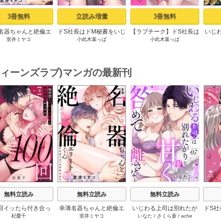
3冊無料
立読み増量
3冊無料
名器ちゃんと絶倫エ
ドS社長はドM秘書をいじ
【ラブチーク】ドS社長は
いじ
室井ミヤコ
小此木葉っぱ
小此木葉っぱ
トくん むさぼりエッ
めたい～オフィスでぬれ
ドM秘書をいじめたい～
れ上
甘すぎる（分冊版）
とろ玩具レビュー～
オフィスでぬれとろ玩具
泣
【第1話】
1【電子限定漫画付き】
レビュー～ act.1
Episo
(ティーンズラブ)マンガの最新刊
s
無料立読み
無料立読み
無料立読み
0回イッたら付き合っ
幸薄名器ちゃんと絶倫エ
いじわる上司は別れたが
ドS社
杞憂千
室井ミヤコ
いなた
/
さくら蒼
/
ache
 無愛想なライバル同
リートくん むさぼりエッ
りな私を甘く咎めて離さ
めた