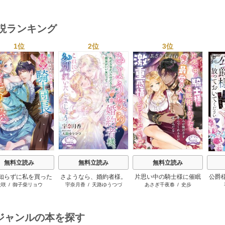
の溺愛絶倫セックス
チが甘すぎる（分冊版）
ない【分冊版】 7巻
とろ
（分冊版） 9巻
20巻
ミ
小説ランキング
1位
2位
3位
s
無料立読み
無料立読み
無料立読み
知らずに私を買った
さようなら、婚約者様。
片思い中の騎士様に催眠
公爵
犬咲
/
御子柴リョウ
宇奈月香
/
天路ゆうつづ
あさぎ千夜春
/
史歩
こじらせ騎士団長に
これにてお別れいたしま
術をかけたら「俺の最愛
放っ
の愛を捧げられまし
しょう【電子書籍特装
の人」と激重感情をぶつ
た！
版】
けられています【電子書
籍特装版】
ジャンルの本を探す