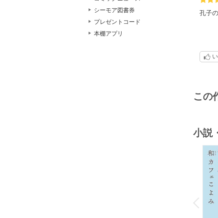
シーモア図書券
孔子
プレゼントコード
本棚アプリ
い
この
小説
o
v
P
r
e
i
u