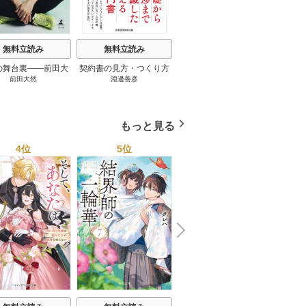
無料立読み
無料立読み
無料立読み
の舞台裏――前田大
契約書の見方・つくり方
談話室米澤 1巻
リーン
前田大然
淵邊善彦
米澤穂信
パット
見たワールドカップ
＜第３版＞ 1巻
のにす
2026 1巻
ってい
トで最
もっと見る
4位
5位
6位
N
x
e
t