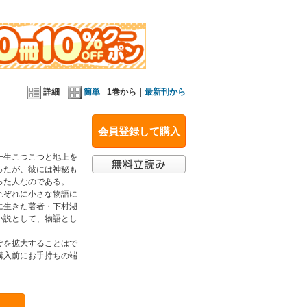
詳細
簡単
1巻から｜
最新刊から
会員登録して購入
一生こつこつと地上を
ったが、彼には神秘も
った人なのである。…
れぞれに小さな物語に
に生きた著者・下村湖
小説として、物語とし
けを拡大することはで
購入前にお手持ちの端