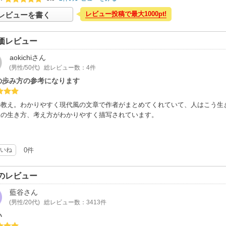
レビュー投稿で最大1000pt!
レビューを書く
価レビュー
aokichi
さん
(男性/50代)
総レビュー数：4件
の歩み方の参考になります
の教え。わかりやすく現代風の文章で作者がまとめてくれていて、人はこう生
人の生き方、考え方がわかりやすく描写されています。
いね
0件
のレビュー
藍谷
さん
(男性/20代)
総レビュー数：3413件
い