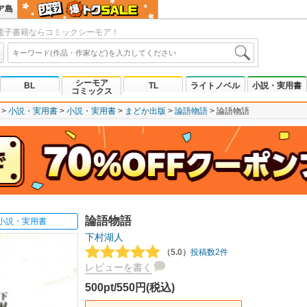
ア島
電子書籍ならコミックシーモア！
シーモア
BL
TL
ライトノベル
小説・実用書
コミックス
小説・実用書
小説・実用書
まどか出版
論語物語
論語物語
論語物語
小説・実用書
下村湖人
（5.0）
投稿数2件
レビューを書く
500pt/550円(税込)