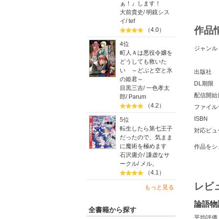
ぁ！』します！
大前貴史
/
明鏡シス
イ
/
tef
作品
（4.0）
4位
ジャンル
町人Ａは悪役令嬢を
どうしても救いた
い ～どぶと空と氷
出版社
の姫君～
DL期限
目黒三吉
/
一色孝太
配信開始
郎
/
Parum
（4.2）
ファイル
ISBN
5位
転生したら第七王子
対応ビュ
だったので、気まま
に魔術を極めます
作品をシ
石沢庸介
/
謙虚なサ
ークル
/
メル。
（4.1）
レビ
もっと見る
論語物
全書籍から探す
平均評価