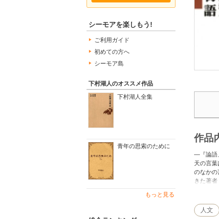
シーモアを楽しもう!
ご利用ガイド
初めての方へ
シーモア島
下村湖人のオススメ作品
下村湖人全集
作品
青年の思索のために
―『論語
天の言葉
のなかの
きた著者
ができる
もっと見る
※この商
ルにより
人文