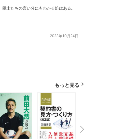
、隠士たちの言い分にもわかる処はある。
2023年10月24日
もっと見る
N
x
e
t