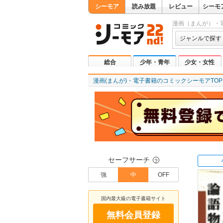
シーモア
読み放題
レビュー
シーモ
漫画（まんが）・
ジャンルで探す
総合
少年・青年
少女・女性
漫画(まんが)・電子書籍のコミックシーモアTOP
セーフサーチ
？
強
中
OFF
国内最大級の電子書籍サイト
無料会員登録