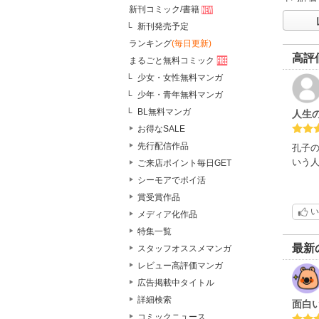
新刊コミック/書籍
新刊発売予定
ランキング
(毎日更新)
高評
まるごと無料コミック
少女・女性無料マンガ
少年・青年無料マンガ
BL無料マンガ
人生
お得なSALE
先行配信作品
孔子
いう
ご来店ポイント毎日GET
シーモアでポイ活
賞受賞作品
い
メディア化作品
特集一覧
最新
スタッフオススメマンガ
レビュー高評価マンガ
広告掲載中タイトル
詳細検索
面白
コミックニュース