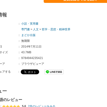
情報
：
小説・実用書
専門書
>
人文
>
哲学・思想・精神世界
：
まどか出版
：
無期限
日
：
2014年7月11日
サイズ
：
43.7MB
：
9784944235421 
ーア
：
ブラウザビューア
ェアする
：
ュー
語のレビュー
：
5.0
2件のレビューをみる