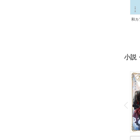
和カ
んの
小説
o
v
P
r
e
i
u