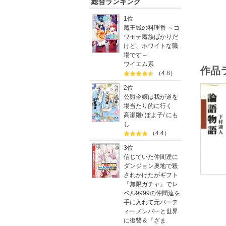
総合ランキング
1位
魔王城の料理番 ～コ
ワモテ魔族ばかりだ
けど、ホワイトな職
場です～
ワイエム系
作品
（4.8）
2位
公爵令嬢は我が道を
場当たり的に行く
高瀬雛
/
ぽよ子
/
にも
し
（4.4）
3位
信じていた仲間達に
ダンジョン奥地で殺
されかけたがギフト
『無限ガチャ』でレ
ベル9999の仲間達を
手に入れて元パーテ
ィーメンバーと世界
に復讐＆『ざま