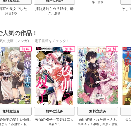
無料立読み
無料立読み
茅田砂胡
爵家の長女でした
拝啓見知らぬ旦那様、離
そし
鈴音さや
久川航璃
婚していただきます
で人気の作品！
気の漫画（マンガ）・電子書籍をチェック！
無料
無料
無料
s
無料立読み
無料立読み
無料立読み
楽領主の楽しい領地
夜伽の双子―贄姫は二人
婚約破棄された崖っぷち
天
色まろ
/
赤池宗
/
転
島袋ユミ
高岡ゆう
/
参谷しのぶ
/
雲屋
防衛
の王子に愛される―
令嬢は、帝国の皇弟殿下
ゆきお
と結ばれる