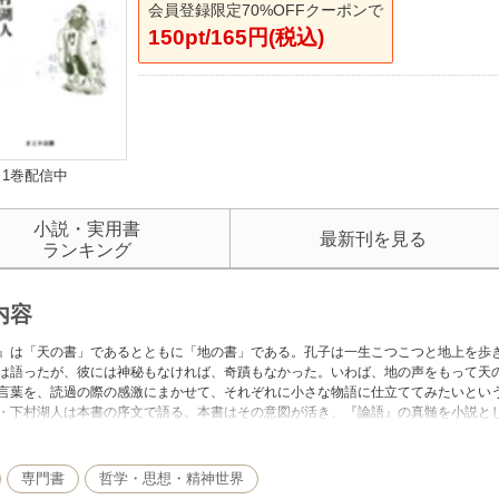
会員登録限定70%OFFクーポンで
150pt/165円(税込)
1巻配信中
小説・実用書
最新刊を見る
ランキング
内容
』は「天の書」であるとともに「地の書」である。孔子は一生こつこつと地上を歩
は語ったが、彼には神秘もなければ、奇蹟もなかった。いわば、地の声をもって天
言葉を、読過の際の感激にまかせて、それぞれに小さな物語に仕立ててみたいとい
・下村湖人は本書の序文で語る。本書はその意図が活き、『論語』の真髄を小説と
。
品は紙の書籍のページを画像にした電子書籍です。文字だけを拡大することはでき
、ご購入前にお手持ちの端末での表示をご確認ください。
専門書
哲学・思想・精神世界