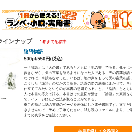
ラインナップ
1巻まで配信中！
論語物語
500pt/550円(税込)
―『論語』は「天の書」であるとともに「地の書」である。孔子は
歩きながら、天の言葉を語るようになった人である。天の言葉は語
なければ、奇蹟もなかった。いわば、地の声をもって天の言葉を語
こうした『論語』のなかの言葉を、読過の際の感激にまかせて、そ
仕立ててみたいというのが本書の意図である。と、『論語』ととも
人は本書の序文で語る。本書はその意図が活き、『論語』の真髄を
て、イメージゆたかに読み取ることができる。
※この商品は紙の書籍のページを画像にした電子書籍です。文字だ
きませんので、予めご了承ください。試し読みファイルにより、ご
末での表示をご確認ください。
会員登録して全巻購入