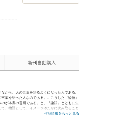
新刊自動購入
きながら、天の言葉を語るようになった人である。
の言葉を語った人なのである。…こうした『論語』
うのが本書の意図である。と、『論語』とともに生
して、物語として、イメージゆたかに読み取ること
作品情報をもっと見る
ませんので、予めご了承ください。試し読みファイ