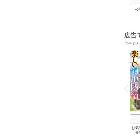
公
広告
広告で人
o
v
P
r
e
i
u
お気
青