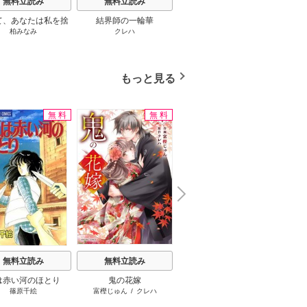
無料立読み
無料立読み
無料立読み
て、あなたは私を捨
結界師の一輪華
わたしの幸せな結婚
恋とは
柏みなみ
クレハ
顎木あくみ
/
月岡月穂
てる
もっと見る
無料
無料
N
x
e
t
無料立読み
無料立読み
無料立読み
は赤い河のほとり
鬼の花嫁
王太子様、私今度こそあ
俺だけ
篠原千絵
富樫じゅん
/
クレハ
おしばなお
/
岡達英茉
/
先崎
DUBU(
なたに殺されたくないん
真琴
Ch
です！ ～聖女に嵌められ