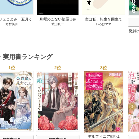
フェこよみ 五月く
月曜のこない部屋 1巻
実は私、転生９回生で
野村美月
城山真一
いろはママ
夏のおもてなし 1巻
す マンガ 私の前世物
語 1巻
激闘
然が
・実用書ランキング
1位
2位
3位
s
デルフィニア戦記1