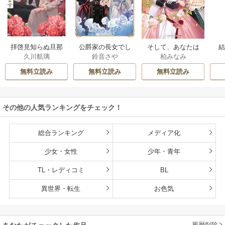
拝啓見知らぬ旦那
公爵家の長女でし
そして、あなたは
久川航璃
鈴音さや
柏みなみ
様、離婚していた
た
私を捨てる
だきます
無料立読み
無料立読み
無料立読み
その他の人気ランキングをチェック！
総合ランキング
メディア化
少女・女性
少年・青年
TL・レディコミ
BL
異世界・転生
お色気
履歴削除