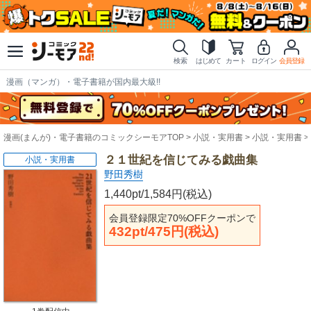
検索
はじめて
カート
ログイン
会員登録
漫画（マンガ）・電子書籍が国内最大級!!
漫画(まんが)・電子書籍のコミックシーモアTOP
小説・実用書
小説・実用書
２１世紀を信じてみる戯曲集
小説・実用書
野田秀樹
1,440pt/1,584円(税込)
会員登録限定70%OFFクーポンで
432pt/475円(税込)