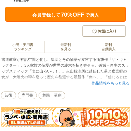
1巻配信中
70%OFF
会員登録して
で購入
お気に入り
小説・実用書
最新刊
新刊
ランキング
を見る
自動購入
書道教室が神話空間と化し、集団とその物語が変容する衝撃作「ザ・キャ
ラクター」。3人家族の偏愛が世界の終末を招き寄せる、破滅＝再生のスラ
ップスティック「表に出ろいっ！」。火山観測所に赴任した男と虚言癖の
女が、大噴火の噂を巡って歴史を往還する最新作「南へ」。「信じるとは
何か」を問う、野田演劇を体感する戯曲集！
作品情報をもっと見る
芸術
専門書
舞踏・演劇