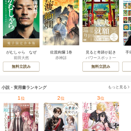
佐渡絢爛 1巻
見ると奇跡が起き
手
がむしゃら なぜ
赤神諒
パワースポット一
前田大然
る 大願成就パワー
増
俺は、こんなに走
人旅
スポット巡り 1巻
るのか——。【電
無料立読み
無料立読み
子限定合本版】 1巻
もっと見る
小説・実用書ランキング
1
2
3
位
位
位