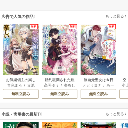
もっと見る
広告で人気の作品!
無料
無料
無料
お気楽領主の楽し
婚約破棄された崖
無自覚聖女は今日
空
青色まろ
/
赤池
高岡ゆう
/
参谷し
えとうヨナ
/
あー
小
い領地防衛
っぷち令嬢は、帝
も無意識に力を垂
宗
/
転
のぶ
/
雲屋ゆきお
もんど
/
あんべよ
国の皇弟殿下と結
れ流す ～公爵家
が
無料立読み
無料立読み
無料立読み
しろう
ばれる
の落ちこぼれ令
陛
嬢、嫁ぎ先で幸せ
を掴み取る～
もっと見る
小説・実用書の最新刊