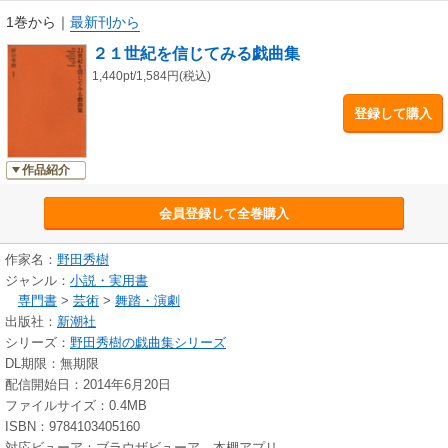
1巻から
｜
最新刊から
２１世紀を信じてみる戯曲集
1,440pt/1,584円(税込)
登録して購入
作品紹介
会員登録して全巻購入
作家名：
野田秀樹
ジャンル：
小説・実用書
専門書
>
芸術
>
舞踏・演劇
出版社：
新潮社
シリーズ：
野田秀樹の戯曲集シリーズ
DL期限：無期限
配信開始日：2014年6月20日
ファイルサイズ：0.4MB
ISBN：9784103405160
対応ビューア：ブラウザビューア、本棚アプリ