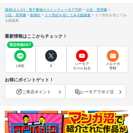
漫画(まんが)・電子書籍のコミックシーモアTOP
小説・実用書
小説・実用書
新潮社
２１世紀を信じてみる戯曲集
２１世紀を信じてみ
る戯曲集
最新情報はここからチェック！
限定特典GET
シーモア
メルマガ
LINE
X
ちゃんねる
登録
お得にポイントゲット！
ご来店ポイント
シーモアでポイ活