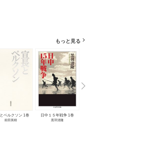
もっと見る
N
x
e
t
とベルクソン 1巻
日中１５年戦争 1巻
無料立読み
前田英樹
黒羽清隆
向島物語 1巻
便り屋
小杉健治