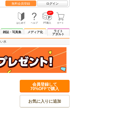
無料会員登録
ログイン
UP!
はじめて
ヘルプ
PT購入
カート
ライト
雑誌・写真集
メディア化
アダルト
ない水
会員登録して
70%OFFで購入
お気に入りに追加