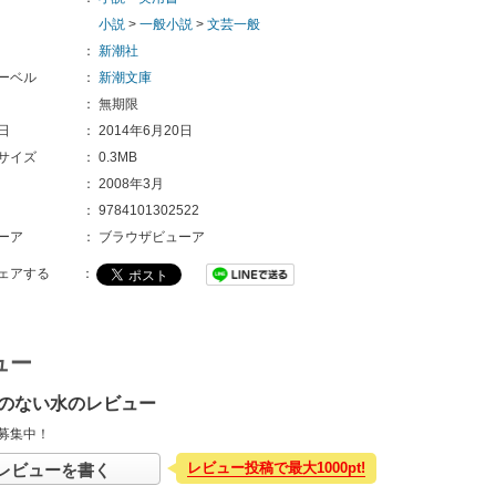
小説
>
一般小説
>
文芸一般
：
新潮社
ーベル
：
新潮文庫
：
無期限
日
：
2014年6月20日
サイズ
：
0.3MB
：
2008年3月
：
9784101302522
ーア
：
ブラウザビューア
ェアする
：
ュー
のない水のレビュー
募集中！
レビュー投稿で最大1000pt!
レビューを書く