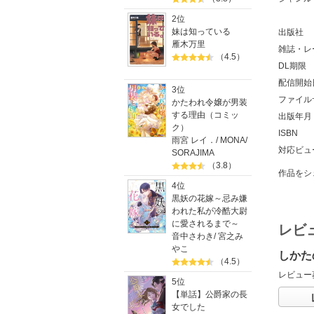
2位
妹は知っている
出版社
雁木万里
雑誌・レ
（4.5）
DL期限
配信開始
3位
ファイル
かたわれ令嬢が男装
する理由（コミッ
出版年月
ク）
ISBN
雨宮 レイ．
/
MONA
/
対応ビュ
SORAJIMA
（3.8）
作品をシ
4位
黒妖の花嫁～忌み嫌
われた私が冷酷大尉
に愛されるまで～
レビ
音中さわき
/
宮之み
やこ
しかた
（4.5）
レビュー
5位
【単話】公爵家の長
女でした