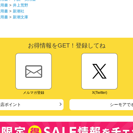
実用書
>
井上荒野
実用書
>
新潮社
実用書
>
新潮文庫
お得情報をGET！登録してね
メルマガ登録
X(Twitter)
来店ポイント
シーモアで