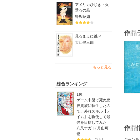
アメリカひじき・火
垂るの墓
野坂昭如
作品
見るまえに跳べ
大江健三郎
もっと見る
総合ランキング
1位
ゲーム中盤で死ぬ悪
役貴族に転生したの
で、外れスキル【テ
イム】を駆使して最
強を目指してみた
作品
八又ナガト
/
月山可
也
ジャンル
（3.8）