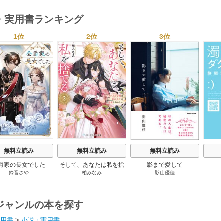
・実用書ランキング
1位
2位
3位
s
無料立読み
無料立読み
無料立読み
爵家の長女でした
そして、あなたは私を捨
影まで愛して
鈴音さや
柏みなみ
影山優佳
てる
ジャンルの本を探す
実用書
>
小説・実用書