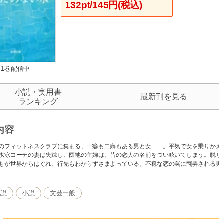
132pt/145円(税込)
1巻配信中
小説・実用書
最新刊を見る
ランキング
内容
のフィットネスクラブに集まる、一癖も二癖もある男と女……。平気で女を乗りか
水泳コーチの妻は失踪し、団地の主婦は、昔の恋人の名前をつい呟いてしまう。脱
もが世界からはぐれ、行先もわからずさまよっている。不穏な恋の罠に翻弄される
小説
小説
文芸一般