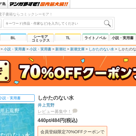
ア島
電子書籍ならコミックシーモア！
シーモア
BL
TL
ライトノベル
小説・実用書
コミックス
小説・実用書
小説・実用書
新潮社
新潮文庫
しかたのない水
しかたの
しかたのない水
小説・実用書
井上荒野
レビュー募集中！
440pt/484円(税込)
会員登録限定70%OFFクーポンで