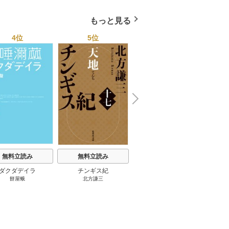
もっと見る
4位
5位
6位
N
x
e
t
無料立読み
無料立読み
無料立読み
ダクダデイラ
チンギス紀
東京バンドワゴン
B-PR
餅屋蛾
北方謙三
小路幸也
Ｂ
ジャラ
ディ 
ブック