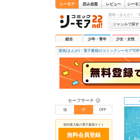
シーモア
読み放題
レビュー
シーモ
漫画（まんが）・
ジャンルで探す
総合
少年・青年
少女・女性
漫画(まんが)・電子書籍のコミックシーモアTOP
セーフサーチ
？
強
中
OFF
国内最大級の電子書籍サイト
無料会員登録