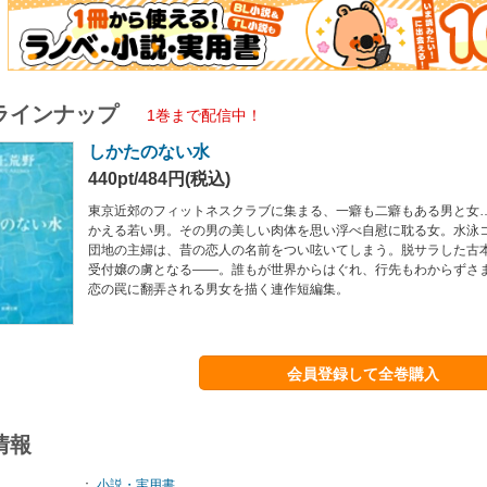
ラインナップ
1巻まで配信中！
しかたのない水
440pt/484円(税込)
東京近郊のフィットネスクラブに集まる、一癖も二癖もある男と女
かえる若い男。その男の美しい肉体を思い浮べ自慰に耽る女。水泳
団地の主婦は、昔の恋人の名前をつい呟いてしまう。脱サラした古
受付嬢の虜となる――。誰もが世界からはぐれ、行先もわからずさ
恋の罠に翻弄される男女を描く連作短編集。
会員登録して全巻購入
情報
：
小説・実用書