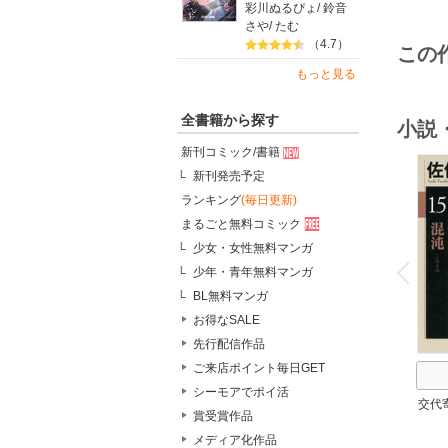
彩川ぬるぴょ
/
鈴音
さや
/
たむ
（4.7）
この
もっと見る
全書籍から探す
小説
新刊コミック/書籍
新刊発売予定
ランキング
(毎日更新)
まるごと無料コミック
o
少女・女性無料マンガ
v
P
r
e
i
u
少年・青年無料マンガ
BL無料マンガ
お得なSALE
先行配信作品
ご来店ポイント毎日GET
シーモアでポイ活
交代
賞受賞作品
メディア化作品