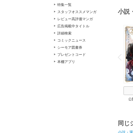
特集一覧
小説
スタッフオススメマンガ
レビュー高評価マンガ
広告掲載中タイトル
詳細検索
コミックニュース
シーモア図書券
o
v
プレゼントコード
P
r
e
i
u
本棚アプリ
公
同じ
小説・