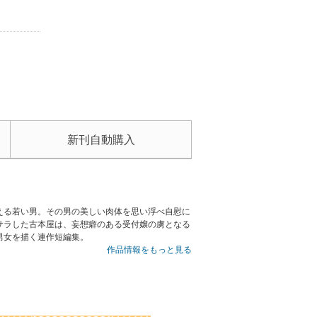
新刊自動購入
える若い男。その男の美しい肉体を思い浮べ自慰に
サラした古本屋は、妄想癖のある受付嬢の虜となる
男女を描く連作短編集。
作品情報をもっと見る