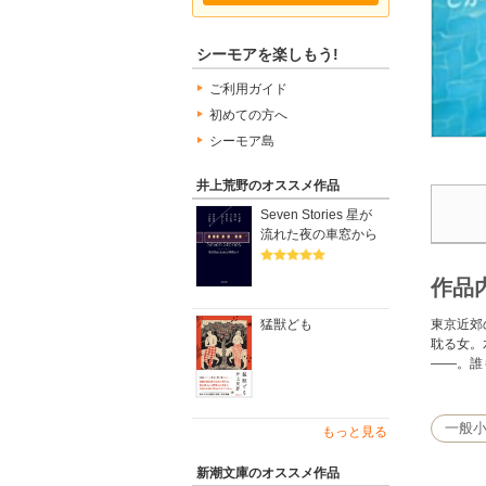
シーモアを楽しもう!
ご利用ガイド
初めての方へ
シーモア島
井上荒野のオススメ作品
Seven Stories 星が
流れた夜の車窓から
作品
東京近郊
猛獣ども
耽る女。
――。誰
一般
もっと見る
新潮文庫のオススメ作品