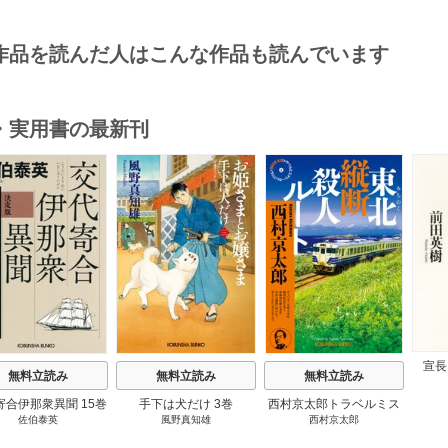
作品を読んだ人はこんな作品も読んでいます
・実用書の最新刊
s
宣長
無料立読み
無料立読み
無料立読み
寄合伊那衆異聞 15巻
手下は犬だけ 3巻
西村京太郎トラベルミス
佐伯泰英
風野真知雄
西村京太郎
テリー・セレクション 2
巻