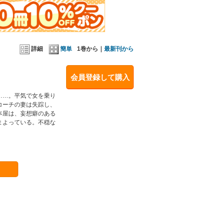
詳細
簡単
1巻から｜
最新刊から
会員登録して購入
……。平気で女を乗り
コーチの妻は失踪し、
本屋は、妄想癖のある
まよっている。不穏な