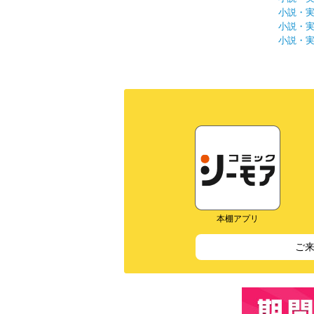
小説・
小説・
小説・
本棚アプリ
ご