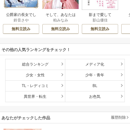
公爵家の長女でし
そして、あなたは
影まで愛して
鈴音さや
柏みなみ
影山優佳
た
私を捨てる
無料立読み
無料立読み
無料立読み
その他の人気ランキングをチェック！
総合ランキング
メディア化
少女・女性
少年・青年
TL・レディコミ
BL
異世界・転生
お色気
履歴削除
あなたがチェックした作品