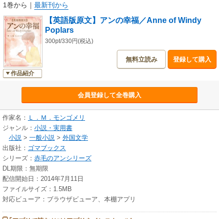
1巻から
｜
最新刊から
【英語版原文】アンの幸福／Anne of Windy
Poplars
300pt/330円(税込)
無料立読み
登録して購入
作品紹介
会員登録して全巻購入
作家名：
Ｌ．Ｍ．モンゴメリ
ジャンル：
小説・実用書
小説
>
一般小説
>
外国文学
出版社：
ゴマブックス
シリーズ：
赤毛のアンシリーズ
DL期限：無期限
配信開始日：2014年7月11日
ファイルサイズ：1.5MB
対応ビューア：ブラウザビューア、本棚アプリ