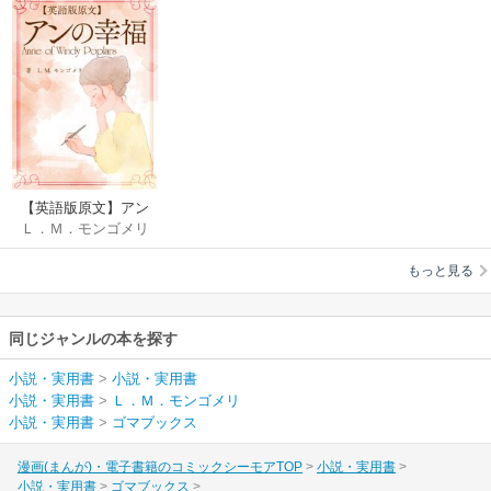
【英語版原文】アン
Ｌ．Ｍ．モンゴメリ
の幸福／Anne of
Windy Poplars
もっと見る
同じジャンルの本を探す
小説・実用書
>
小説・実用書
小説・実用書
>
Ｌ．Ｍ．モンゴメリ
小説・実用書
>
ゴマブックス
漫画(まんが)・電子書籍のコミックシーモアTOP
小説・実用書
小説・実用書
ゴマブックス