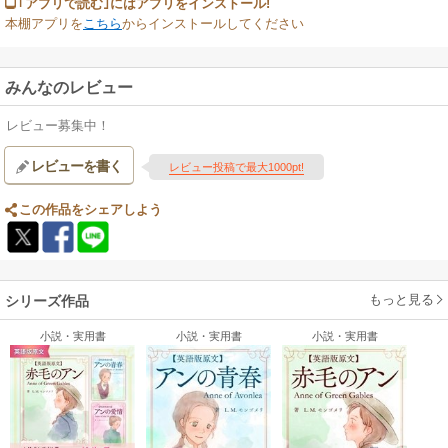
｢アプリで読む｣にはアプリをインストール!
本棚アプリを
こちら
からインストールしてください
みんなのレビュー
レビュー募集中！
レビューを書く
レビュー投稿で最大1000pt!
この作品をシェアしよう
もっと見る
シリーズ作品
小説・実用書
小説・実用書
小説・実用書