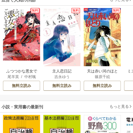
無料
無料
無料
ふつつかな悪女で
主人恋日記
天は赤い河のほと
ミ
尾羊英
/
中村颯
吉永ゆう
篠原千絵
はございますが ～
り
希
/
ゆき哉
雛宮蝶鼠とりかえ
無料立読み
無料立読み
無料立読み
伝～
もっと見る
小説・実用書の最新刊