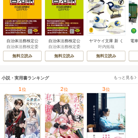
自治体法務検定公
自治体法務検定公
ヤマケイ文庫 新 く
電車
自治体法務検定委
自治体法務検定委
叶内拓哉
式テキスト 政策
式テキスト 基本
らべてわかる野鳥3
型
員会
員会
法務編 ２０２６
法務編 ２０２６
00 1巻
無料立読み
無料立読み
無料立読み
年度検定対応 1巻
年度検定対応 1巻
もっと見る
小説・実用書ランキング
1
2
3
位
位
位