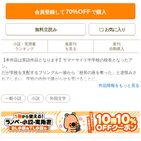
70%OFF
会員登録して
で購入
無料立読み
お気に入り
小説・実用書
最新刊
新刊
ランキング
を見る
自動購入
【本作品は英語作品となります】サマーサイド中学校の校長となったア
ン。
だが学校を支配するプリングル一族から「校長の座を奪った」と逆恨みさ
れてしまい、学校の内外で嫌がらせを受けることに。
そんなある日、訪れた生徒の家で古い日記を貰うこととなったが、それは
作品情報をもっと見る
プリングル一族のミス・セイラにとって自慢の父であるエイブラハム船長
と共に航海に出た船乗りの手記であったため、アンはその日記をミス・セ
一般小説
小説
外国文学
イラへと送ることを決めたのだった。
ミス・セイラが日記を読んでいると、そこにはプリングル一族が絶対に口
外したくない内容が記されており、ミス・セイラはアンはこのことを知っ
ていて敢えて自分に日記を送った、と思うのだが……。