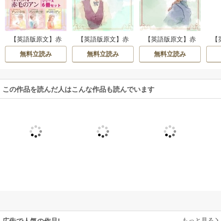
【
【英語版原文】赤
【英語版原文】赤
【英語版原文】赤
毛の
毛のアン シリーズ6
毛のアン2 アンの青
毛のアン1 赤毛のア
無料立読み
無料立読み
無料立読み
の家
冊セット
春／Anne of Avonle
ン／Anne of Green
a
Gables
この作品を読んだ人はこんな作品も読んでいます
もっと見る
広告で人気の作品!