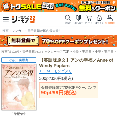
検索
はじめて
カート
ログイン
会員登録
漫画（マンガ）・電子書籍が国内最大級!!
漫画(まんが)・電子書籍のコミックシーモアTOP
小説・実用書
小説・実用書
【英語版原文】アンの幸福／Anne of
小説・実用書
Windy Poplars
Ｌ．Ｍ．モンゴメリ
300pt/330円(税込)
会員登録限定70%OFFクーポンで
90pt/99円(税込)
1巻配信中