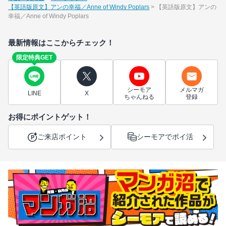
【英語版原文】アンの幸福／Anne of Windy Poplars
【英語版原文】アンの
幸福／Anne of Windy Poplars
最新情報はここからチェック！
限定特典GET
シーモア
メルマガ
LINE
X
ちゃんねる
登録
お得にポイントゲット！
ご来店ポイント
シーモアでポイ活