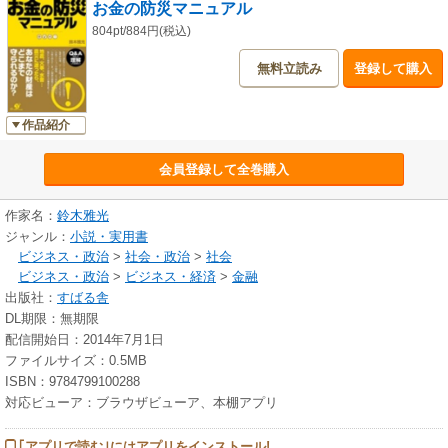
お金の防災マニュアル
804pt/884円(税込)
無料立読み
登録して購入
作品紹介
会員登録して全巻購入
作家名：
鈴木雅光
ジャンル：
小説・実用書
ビジネス・政治
>
社会・政治
>
社会
ビジネス・政治
>
ビジネス・経済
>
金融
出版社：
すばる舎
DL期限：無期限
配信開始日：2014年7月1日
ファイルサイズ：0.5MB
ISBN：9784799100288
対応ビューア：ブラウザビューア、本棚アプリ
｢アプリで読む｣にはアプリをインストール!