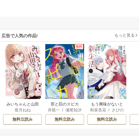
もっと見る
広告で人気の作品!
無料
みいちゃんと山田
罪と罰のスピカ
もう興味がないと
亜月ねね
井龍一
/
瀬尾知汐
和泉杏花
/
さびの
さん
離婚された令嬢の
ぶち
意外と楽しい新生
無料立読み
無料立読み
無料立読み
活