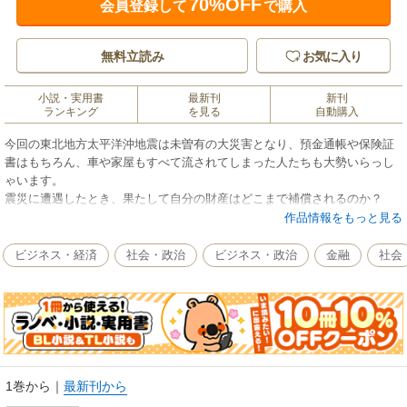
70%OFF
会員登録して
で購入
無料立読み
お気に入り
小説・実用書
最新刊
新刊
ランキング
を見る
自動購入
今回の東北地方太平洋沖地震は未曽有の大災害となり、預金通帳や保険証
書はもちろん、車や家屋もすべて流されてしまった人たちも大勢いらっし
ゃいます。
震災に遭遇したとき、果たして自分の財産はどこまで補償されるのか？
現金、住宅、車、生命・地震保険、株・債券……災害への備えから被災時
作品情報をもっと見る
の対応、保険金請求まで総チェックできます。
震災で無一文にならないための最強バイブル！
ビジネス・経済
社会・政治
ビジネス・政治
金融
社会
1巻から
｜
最新刊から