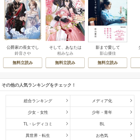
公爵家の長女でし
そして、あなたは
影まで愛して
鈴音さや
柏みなみ
影山優佳
た
私を捨てる
無料立読み
無料立読み
無料立読み
その他の人気ランキングをチェック！
総合ランキング
メディア化
少女・女性
少年・青年
TL・レディコミ
BL
異世界・転生
お色気