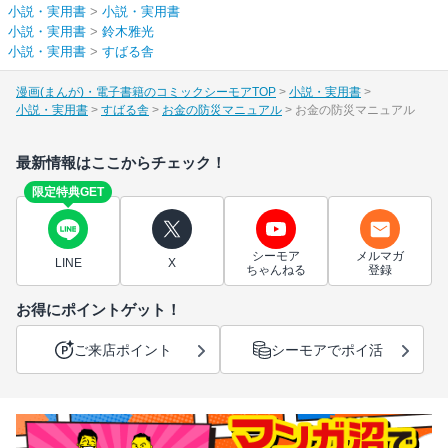
小説・実用書
>
小説・実用書
小説・実用書
>
鈴木雅光
小説・実用書
>
すばる舎
漫画(まんが)・電子書籍のコミックシーモアTOP
小説・実用書
小説・実用書
すばる舎
お金の防災マニュアル
お金の防災マニュアル
最新情報はここからチェック！
限定特典GET
シーモア
メルマガ
LINE
X
ちゃんねる
登録
お得にポイントゲット！
ご来店ポイント
シーモアでポイ活