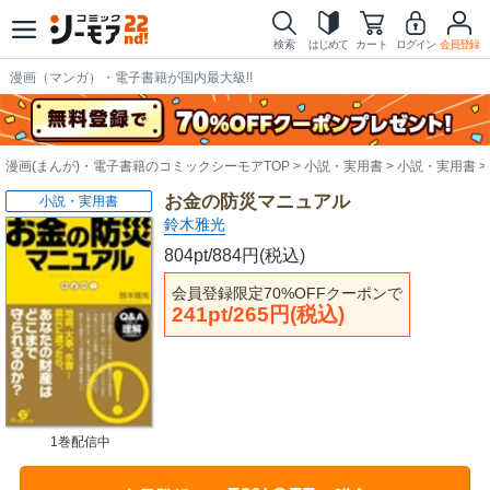
検索
はじめて
カート
ログイン
会員登録
漫画（マンガ）・電子書籍が国内最大級!!
漫画(まんが)・電子書籍のコミックシーモアTOP
小説・実用書
小説・実用書
お金の防災マニュアル
小説・実用書
鈴木雅光
804pt/884円(税込)
会員登録限定70%OFFクーポンで
241pt/265円(税込)
1巻配信中