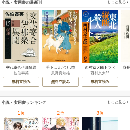
もっと見る
小説・実用書の最新刊
交代寄合伊那衆異
手下は犬だけ 3巻
西村京太郎トラベ
宣長
佐伯泰英
風野真知雄
西村京太郎
聞 15巻
ルミステリー・セ
レクション 2巻
無料立読み
無料立読み
無料立読み
もっと見る
小説・実用書ランキング
1
2
3
位
位
位