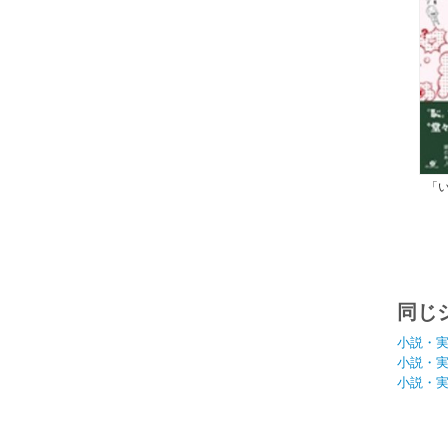
「
ね
同じ
小説・
小説・
小説・