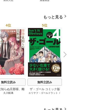
前田大然
淵邊善彦
米澤穂信
パット
見たワールドカップ
＜第３版＞ 1巻
のにす
2026 1巻
ってい
トで最
もっと見る
4位
5位
6位
N
x
e
t
無料立読み
無料立読み
無料立読み
見知らぬ旦那様、離
ザ・ゴール コミック版
さようなら王子様、どう
か
久川航璃
エリヤフ・ゴールドラット
/
ハナミズキ
友麻
していただきます
か私のことは忘れてくだ
ジェフ・コックス
/
岸良裕
さい
司
/
青木健生
/
蒼田山
もっと見る