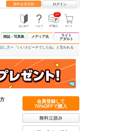
無料会員登録
ログイン
UP!
はじめて
ヘルプ
PT購入
カート
ライト
雑誌・写真集
メディア化
アダルト
話し方
「いいスピーチでしたね」と言われる
方
会員登録して
70%OFFで購入