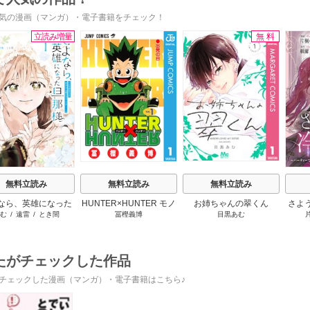
気の漫画（マンガ）・電子書籍をチェック！
立読み増量
無料
s
無料立読み
無料立読み
無料立読み
なら、英雄になった
HUNTER×HUNTER モノ
お姉ちゃんの翠くん
さよ
む
/
遠雷
/
とき間
冨樫義博
目黒あむ
様 ～ただ祈るだけ
クロ版
活 
立たずな妻のはずで
けて
したが……～
たがチェックした作品
チェックした漫画（マンガ）・電子書籍はこちら♪