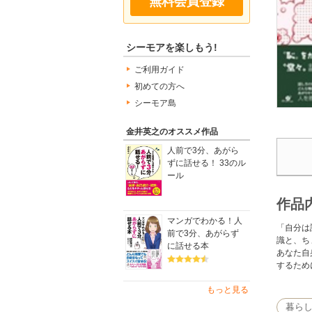
無料会員登録
シーモアを楽しもう!
ご利用ガイド
初めての方へ
シーモア島
金井英之のオススメ作品
人前で3分、あがら
ずに話せる！ 33のル
ール
作品
マンガでわかる！人
「自分は
前で3分、あがらず
識と、ち
に話せる本
あなた自
するため
もっと見る
暮ら