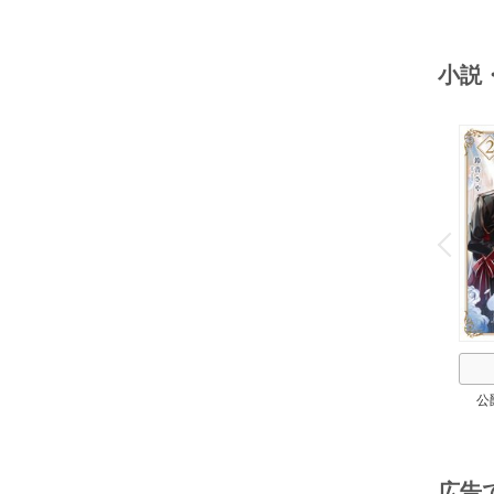
小説
o
v
P
r
e
i
u
公
広告