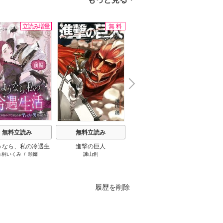
立読み増量
無料
無料
N
x
e
t
無料立読み
無料立読み
無料立読み
うなら、私の冷遇生
進撃の巨人
ここは俺に任せて先に行
王太子
片桐いくみ
/
頼爾
諫山創
えぞぎんぎつね（GAノベル／
おしば
～パーティーで声をか
けと言ってから10年がた
なたに
SBクリエイティブ刊）
/
阿倍
きたのがヤバい男だ
ったら伝説になってい
です！
野ちゃこ
/
DeeCHA
った件
た。
た貧乏
刺し
履歴を削除