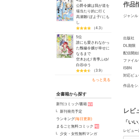
4位
作品
公爵令嬢は我が道を
場当たり的に行く
ジャンル
高瀬雛
/
ぽよ子
/
にも
し
（4.3）
5位
出版社
誰にも愛されなかっ
DL期限
た醜穢令嬢が幸せに
配信開始
なるまで
空木おむ
/
青季ふゆ
/
ファイル
白谷ゆう
ISBN
（3.9）
対応ビュ
もっと見る
作品をシ
全書籍から探す
新刊コミック/書籍
レビ
新刊発売予定
ランキング
(毎日更新)
「いい
まるごと無料コミック
レビュー
少女・女性無料マンガ