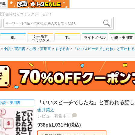
ア島
電子書籍ならコミックシーモア！
シーモア
BL
TL
ライトノベル
小説・実用書
コミックス
小説・実用書
小説・実用書
すばる舎
「いいスピーチでしたね」と言われる
「いいスピーチでしたね」と言われる話し
小説・実用書
金井英之
レビュー募集中！
938pt/1,031円(税込)