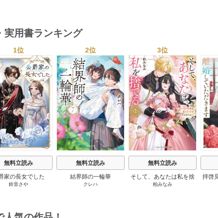
然が
・実用書ランキング
1位
2位
3位
s
無料立読み
無料立読み
無料立読み
爵家の長女でした
結界師の一輪華
そして、あなたは私を捨
拝啓
鈴音さや
クレハ
柏みなみ
てる
婚
で人気の作品！