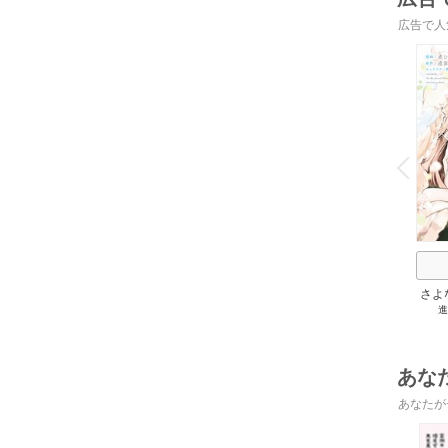
広告で人
o
v
P
r
e
i
u
さよ
進
旦那
の役
あな
あなたが