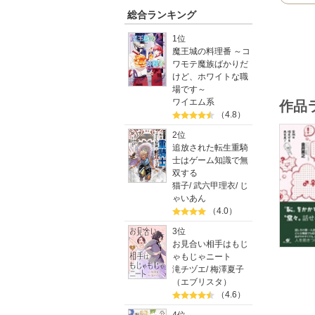
総合ランキング
1位
魔王城の料理番 ～コ
ワモテ魔族ばかりだ
けど、ホワイトな職
場です～
ワイエム系
作品
（4.8）
2位
追放された転生重騎
士はゲーム知識で無
双する
猫子
/
武六甲理衣
/
じ
ゃいあん
（4.0）
3位
お見合い相手はもじ
ゃもじゃニート
滝チヅエ
/
梅澤夏子
（エブリスタ）
（4.6）