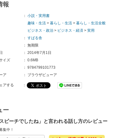
情報
：
小説・実用書
趣味・生活
>
暮らし・生活
>
暮らし・生活全般
ビジネス・政治
>
ビジネス・経済
>
実用
：
すばる舎
：
無期限
日
：
2014年7月1日
サイズ
：
0.6MB
：
9784799101773
ーア
：
ブラウザビューア
ェアする
：
ュー
スピーチでしたね」と言われる話し方のレビュー
募集中！