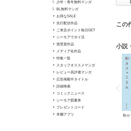
少年・青年無料マンガ
BL無料マンガ
お得なSALE
この
先行配信作品
ご来店ポイント毎日GET
シーモアでポイ活
賞受賞作品
小説
メディア化作品
特集一覧
スタッフオススメマンガ
レビュー高評価マンガ
広告掲載中タイトル
o
v
詳細検索
P
r
e
i
u
コミックニュース
シーモア図書券
プレゼントコード
本棚アプリ
和カ
んの