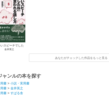
いいスピーチでした
金井英之
」と言われる話し方
あなたがチェックした作品をもっと見る
ジャンルの本を探す
実用書
>
小説・実用書
実用書
>
金井英之
実用書
>
すばる舎