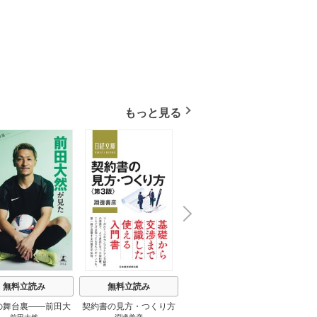
もっと見る
N
x
e
t
無料立読み
無料立読み
無料立読み
の舞台裏――前田大
契約書の見方・つくり方
談話室米澤 1巻
リーン