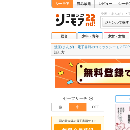
シーモア
読み放題
レビュー
シーモ
漫画（まんが）・
ジャンルで探す
総合
少年・青年
少女・女性
漫画(まんが)・電子書籍のコミックシーモアTOP
話し方
セーフサーチ
？
強
中
OFF
国内最大級の電子書籍サイト