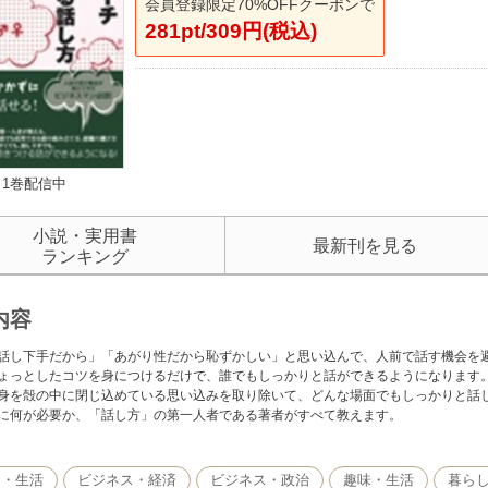
会員登録限定70%OFFクーポンで
281pt/309円(税込)
1巻配信中
小説・実用書
最新刊を見る
ランキング
内容
話し下手だから」「あがり性だから恥ずかしい」と思い込んで、人前で話す機会を
ょっとしたコツを身につけるだけで、誰でもしっかりと話ができるようになります
身を殻の中に閉じ込めている思い込みを取り除いて、どんな場面でもしっかりと話
に何が必要か、「話し方」の第一人者である著者がすべて教えます。
し・生活
ビジネス・経済
ビジネス・政治
趣味・生活
暮ら