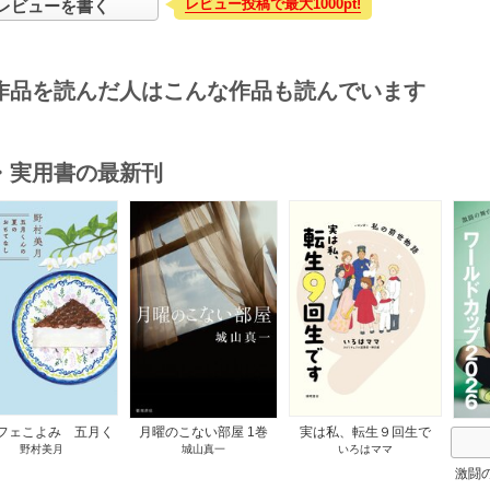
レビュー投稿で最大1000pt!
レビューを書く
作品を読んだ人はこんな作品も読んでいます
・実用書の最新刊
s
フェこよみ 五月く
月曜のこない部屋 1巻
実は私、転生９回生で
野村美月
城山真一
いろはママ
夏のおもてなし 1巻
す マンガ 私の前世物
語 1巻
激闘