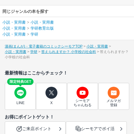
同じジャンルの本を探す
小説・実用書
>
小説・実用書
小説・実用書
>
学研教育出版
小説・実用書
>
学研
漫画(まんが)・電子書籍のコミックシーモアTOP
小説・実用書
小説・実用書
学研
答えられますか？ 小学校の社会科
答えられますか？
小学校の社会科
最新情報はここからチェック！
限定特典GET
シーモア
メルマガ
LINE
X
ちゃんねる
登録
お得にポイントゲット！
ご来店ポイント
シーモアでポイ活