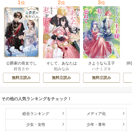
1
2
3
位
位
位
公爵家の長女でし
そして、あなたは
さようなら王子
拝
鈴音さや
柏みなみ
ハナミズキ
た
私を捨てる
様、どうか私のこ
様
とは忘れてくださ
無料立読み
無料立読み
無料立読み
い
その他の人気ランキングをチェック！
総合ランキング
メディア化
少女・女性
少年・青年