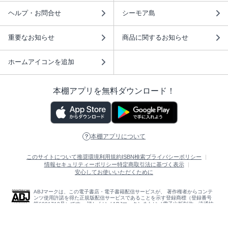
ヘルプ・お問合せ
シーモア島
重要なお知らせ
商品に関するお知らせ
ホームアイコンを追加
本棚アプリを無料ダウンロード！
本棚アプリについて
このサイトについて
推奨環境
利用規約
ISBN検索
プライバシーポリシー
情報セキュリティーポリシー
特定商取引法に基づく表示
安心してお使いいただくために
ABJマークは、この電子書店・電子書籍配信サービスが、 著作権者からコンテ
ンツ使用許諾を得た正規版配信サービスであることを示す登録商標（登録番号
第6091713号）です。 詳しくは［ABJマーク］または［電子出版制作・流通協
議会］で検索してください。
(C)NTTソルマーレ