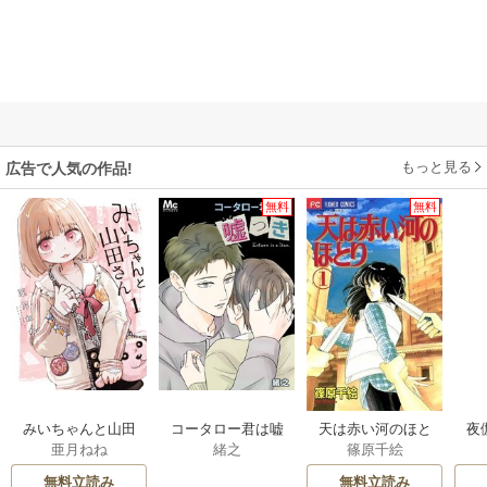
もっと見る
広告で人気の作品!
無料
無料
みいちゃんと山田
コータロー君は嘘
天は赤い河のほと
夜
亜月ねね
緒之
篠原千絵
さん
つき【タテヨミ】
り
は
無料立読み
無料立読み