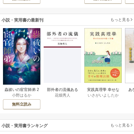
もっと見る
小説・実用書の最新刊
部外者の流儀ある
実践真理學 幸せな
蟲祓いの宦官師弟 2
あ
花畑秀人
いさがいよしたか
小野はるか
日、三木たかしの5
お金の使い方編 1巻
巻
せ
000曲を託されたぼ
無料立読み
くは、いかにして
その価値を最大化
したか 1巻
もっと見る
小説・実用書ランキング