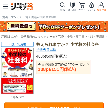
検索
はじめて
カート
ログイン
会員登録
漫画（マンガ）・電子書籍が国内最大級!!
漫画(まんが)・電子書籍のコミックシーモアTOP
小説・実用書
小説・実用書
答えられますか？ 小学校の社会科
小説・実用書
学研教育出版
463pt/509円(税込)
会員登録限定70%OFFクーポンで
138pt/151円(税込)
1巻配信中