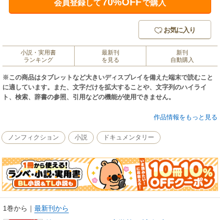
70%OFF
会員登録して
で購入
お気に入り
小説・実用書
最新刊
新刊
ランキング
を見る
自動購入
※この商品はタブレットなど大きいディスプレイを備えた端末で読むこと
に適しています。また、文字だけを拡大することや、文字列のハイライ
ト、検索、辞書の参照、引用などの機能が使用できません。
小学校で習った社会科をこの一冊でクイズ形式で楽しくおさらいできる。
作品情報をもっと見る
都道府県、歴史人物・年号、地図記号、国会や憲法のことなど、今さら聞
きづらい「社会の常識」を、豊富なビジュアルで自然に頭に入りやすい問
ノンフィクション
小説
ドキュメンタリー
題に。中学入試レベルのチャレンジ問題も。
1巻から
｜
最新刊から