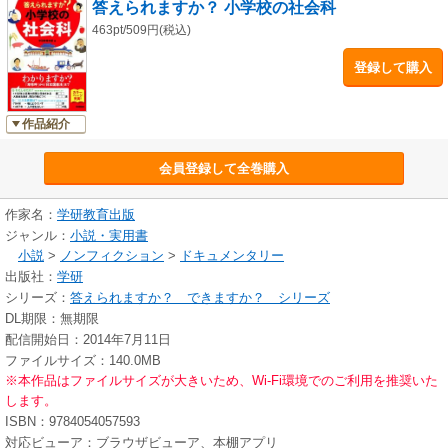
答えられますか？ 小学校の社会科
463pt/509円(税込)
登録して購入
作品紹介
会員登録して全巻購入
作家名：
学研教育出版
ジャンル：
小説・実用書
小説
>
ノンフィクション
>
ドキュメンタリー
出版社：
学研
シリーズ：
答えられますか？ できますか？ シリーズ
DL期限：無期限
配信開始日：2014年7月11日
ファイルサイズ：140.0MB
※本作品はファイルサイズが大きいため、Wi-Fi環境でのご利用を推奨いた
します。
ISBN：9784054057593
対応ビューア：ブラウザビューア、本棚アプリ