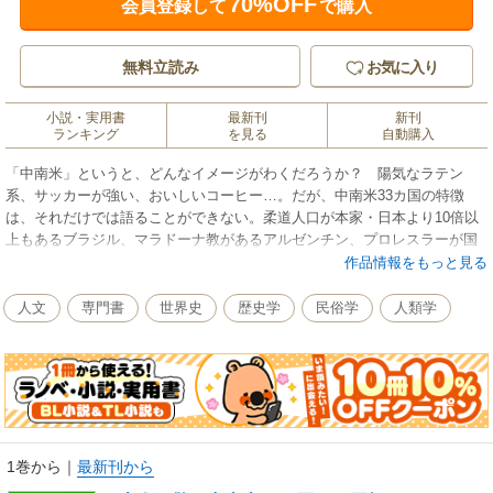
70%OFF
会員登録して
で購入
無料立読み
お気に入り
小説・実用書
最新刊
新刊
ランキング
を見る
自動購入
「中南米」というと、どんなイメージがわくだろうか？ 陽気なラテン
系、サッカーが強い、おいしいコーヒー…。だが、中南米33カ国の特徴
は、それだけでは語ることができない。柔道人口が本家・日本より10倍以
上もあるブラジル、マラドーナ教があるアルゼンチン、プロレスラーが国
民的英雄のメキシコ、国策として美人を育成しているベネズエラ、恋愛に
作品情報をもっと見る
開放的なのに、世界一の晩婚国であるジャマイカ、「中南米の日本」と言
われるほど仕事熱心なエルサルバドル……。そう、それぞれの国は、日本
人文
専門書
世界史
歴史学
民俗学
人類学
人の想像を絶するほどのユニークなお国柄を育んでいるのだ。本書では、
そんな各国の国民性や文化を徹底解説。この一冊で、中南米一周旅行をし
た気分になれるかも!?
1巻から
｜
最新刊から