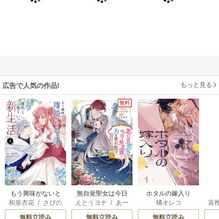
もっと見る
広告で人気の作品!
無料
もう興味がないと
無自覚聖女は今日
ホタルの嫁入り
和泉杏花
/
さびの
えとうヨナ
/
あー
橘オレコ
富
離婚された令嬢の
も無意識に力を垂
ぶち
もんど
/
あんべよ
意外と楽しい新生
れ流す ～公爵家
無料立読み
無料立読み
無料立読み