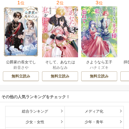
1
2
3
位
位
位
公爵家の長女でし
そして、あなたは
さようなら王子
拝
鈴音さや
柏みなみ
ハナミズキ
た
私を捨てる
様、どうか私のこ
様
とは忘れてくださ
無料立読み
無料立読み
無料立読み
い
その他の人気ランキングをチェック！
総合ランキング
メディア化
少女・女性
少年・青年