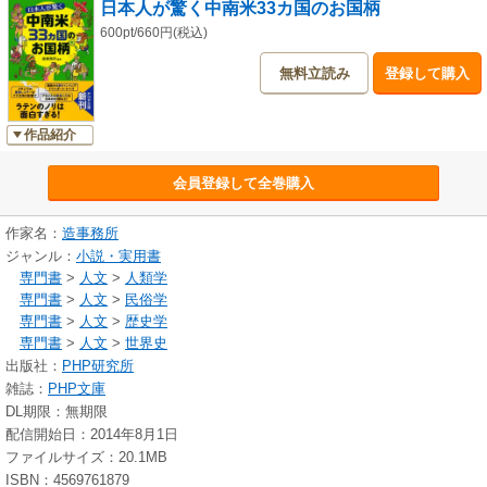
日本人が驚く中南米33カ国のお国柄
600pt/660円(税込)
無料立読み
登録して購入
作品紹介
会員登録して全巻購入
作家名：
造事務所
ジャンル：
小説・実用書
専門書
>
人文
>
人類学
専門書
>
人文
>
民俗学
専門書
>
人文
>
歴史学
専門書
>
人文
>
世界史
出版社：
PHP研究所
雑誌：
PHP文庫
DL期限：無期限
配信開始日：2014年8月1日
ファイルサイズ：20.1MB
ISBN：4569761879