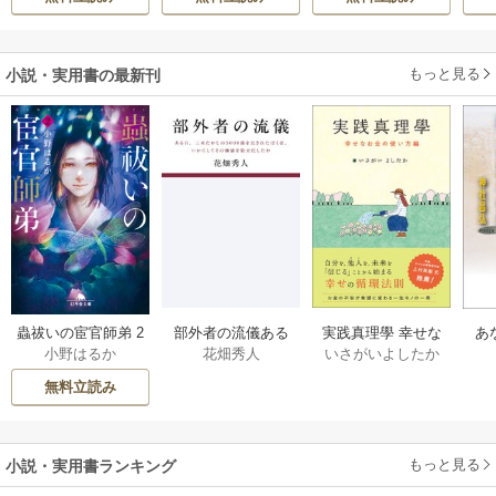
しろう
活
の落ちこぼれ令
嬢、嫁ぎ先で幸せ
を掴み取る～
もっと見る
小説・実用書の最新刊
部外者の流儀ある
実践真理學 幸せな
蟲祓いの宦官師弟 2
あ
花畑秀人
いさがいよしたか
小野はるか
日、三木たかしの5
お金の使い方編 1巻
巻
せ
000曲を託されたぼ
無料立読み
くは、いかにして
その価値を最大化
したか 1巻
もっと見る
小説・実用書ランキング