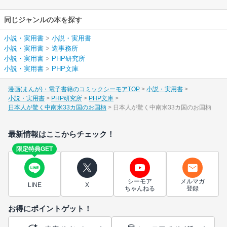
同じジャンルの本を探す
小説・実用書
>
小説・実用書
小説・実用書
>
造事務所
小説・実用書
>
PHP研究所
小説・実用書
>
PHP文庫
漫画(まんが)・電子書籍のコミックシーモアTOP
小説・実用書
小説・実用書
PHP研究所
PHP文庫
日本人が驚く中南米33カ国のお国柄
日本人が驚く中南米33カ国のお国柄
最新情報はここからチェック！
限定特典GET
シーモア
メルマガ
LINE
X
ちゃんねる
登録
お得にポイントゲット！