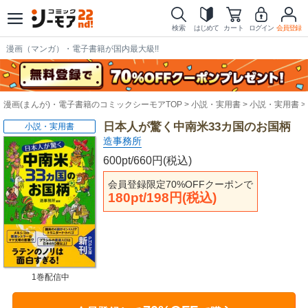
検索
はじめて
カート
ログイン
会員登録
漫画（マンガ）・電子書籍が国内最大級!!
漫画(まんが)・電子書籍のコミックシーモアTOP
小説・実用書
小説・実用書
日本人が驚く中南米33カ国のお国柄
小説・実用書
造事務所
600pt/660円(税込)
会員登録限定70%OFFクーポンで
180pt/198円(税込)
1巻配信中