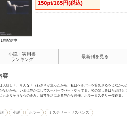
150pt/165円(税込)
1巻配信中
小説・実用書
最新刊を見る
ランキング
内容
は人殺し〃、そんな〃うわさ〃が立ったから、私はヘルパーを辞めざるをえなかっ
がないから、いまは静かにしてスーパーでパートやってる。私の楽しみはただひと
にもありそうな心の歪み。日常生活にある静かな恐怖。ホラーミステリー傑作集。
小説
小説
ホラー
ミステリー・サスペンス