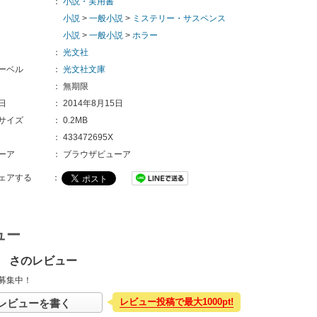
：
小説・実用書
小説
>
一般小説
>
ミステリー・サスペンス
小説
>
一般小説
>
ホラー
：
光文社
ーベル
：
光文社文庫
：
無期限
日
：
2014年8月15日
サイズ
：
0.2MB
：
433472695X
ーア
：
ブラウザビューア
ェアする
：
ュー
 さのレビュー
募集中！
レビュー投稿で最大1000pt!
レビューを書く