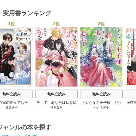
・実用書ランキング
1位
2位
3位
s
無料立読み
無料立読み
無料立読み
爵家の長女でした
そして、あなたは私を捨
さようなら王子様、どう
拝啓
鈴音さや
柏みなみ
ハナミズキ
てる
か私のことは忘れてくだ
婚
さい
ジャンルの本を探す