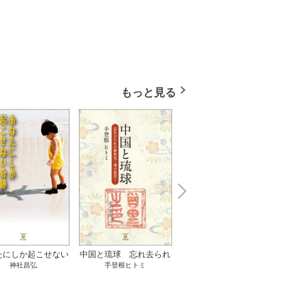
もっと見る
N
x
e
t
たにしか起こせない
中国と琉球 忘れ去られ
ささやかな、あるいは取
ゲー
神社昌弘
手登根ヒトミ
八木詠美
奇跡 1巻
た冊封史―魂の進化― 1
り返しがつかないもの 1
――ｅ
巻
巻
教育