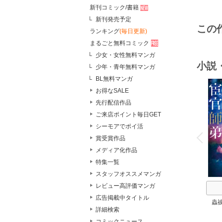
新刊コミック/書籍
新刊発売予定
この
ランキング
(毎日更新)
まるごと無料コミック
少女・女性無料マンガ
小説
少年・青年無料マンガ
BL無料マンガ
お得なSALE
先行配信作品
ご来店ポイント毎日GET
o
シーモアでポイ活
v
P
r
e
i
u
賞受賞作品
メディア化作品
特集一覧
スタッフオススメマンガ
レビュー高評価マンガ
広告掲載中タイトル
蟲
詳細検索
コミックニュース