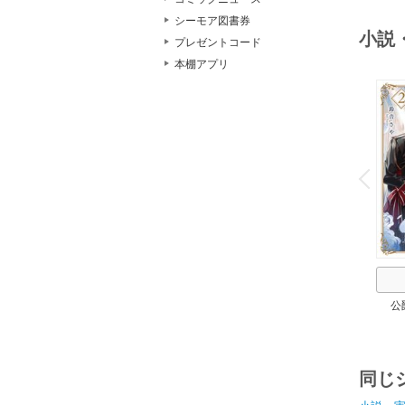
シーモア図書券
小説
プレゼントコード
本棚アプリ
o
v
P
r
e
i
u
公
同じ