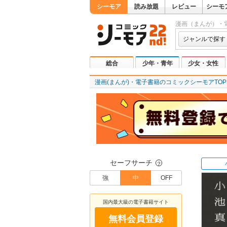
シーモア
読み放題
レビュー
シーモ
漫画（まんが）・
ジャンルで探す
総合
少年・青年
少女・女性
漫画(まんが)・電子書籍のコミックシーモアTOP
セーフサーチ
？
強
中
OFF
国内最大級の電子書籍サイト
無料会員登録