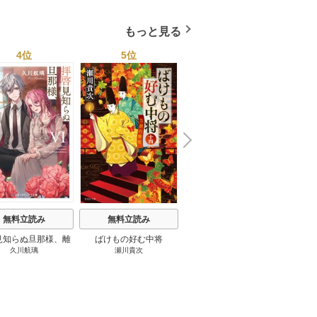
もっと見る
4位
5位
6位
N
x
e
t
無料立読み
無料立読み
無料立読み
見知らぬ旦那様、離
ばけもの好む中将
影まで愛して
結
久川航璃
瀬川貴次
影山優佳
していただきます