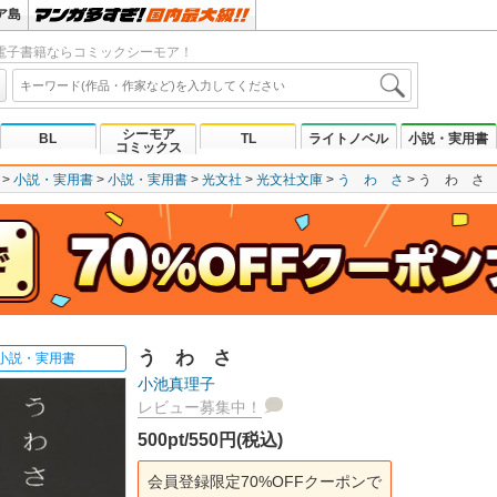
ア島
電子書籍ならコミックシーモア！
シーモア
BL
TL
ライトノベル
小説・実用書
コミックス
小説・実用書
小説・実用書
光文社
光文社文庫
う わ さ
う わ さ
う わ さ
小説・実用書
小池真理子
レビュー募集中！
500pt/550円(税込)
会員登録限定70%OFFクーポンで