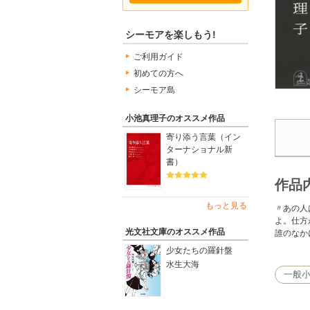
シーモアを楽しもう!
ご利用ガイド
初めての方へ
シーモア島
小池真理子のオススメ作品
寄り添う言葉（イン
ターナショナル新
書）
作品
もっと見る
〃あの人
よ。仕方
光文社文庫のオススメ作品
誰のなか
少女たちの羅針盤
水生大海
一般