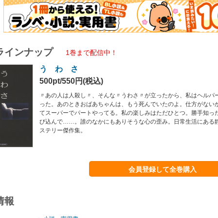
ラインナップ
1巻まで配信中！
う わ さ
500pt/550円(税込)
〃あの人は人殺し〃、そんな〃うわさ〃が立ったから、私はヘルパ
った。あのときおばあちゃんは、もう死んでいたのよ。仕方がない
てスーパーでパートやってる。私の楽しみはただひとつ。勝手知っ
び込んで……。誰のなかにもありそうな心の歪み。日常生活にある
ステリー傑作集。
会員登録して全巻購入
情報