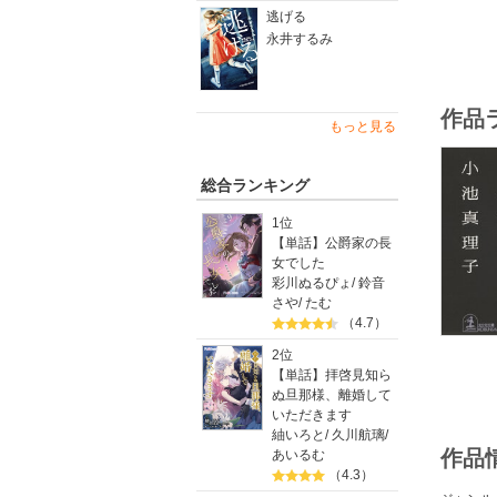
逃げる
永井するみ
作品
もっと見る
総合ランキング
1位
【単話】公爵家の長
女でした
彩川ぬるぴょ
/
鈴音
さや
/
たむ
（4.7）
2位
【単話】拝啓見知ら
ぬ旦那様、離婚して
いただきます
紬いろと
/
久川航璃
/
作品
あいるむ
（4.3）