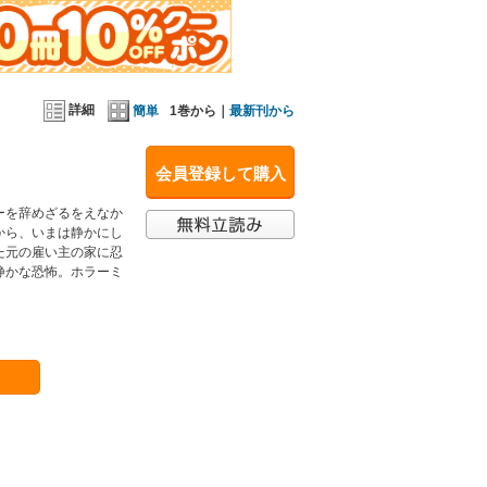
詳細
簡単
1巻から｜
最新刊から
会員登録して購入
ーを辞めざるをえなか
から、いまは静かにし
た元の雇い主の家に忍
静かな恐怖。ホラーミ