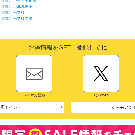
実用書
>
小説・実用書
実用書
>
小池真理子
実用書
>
光文社
実用書
>
光文社文庫
お得情報をGET！登録してね
メルマガ登録
X(Twitter)
来店ポイント
シーモアで