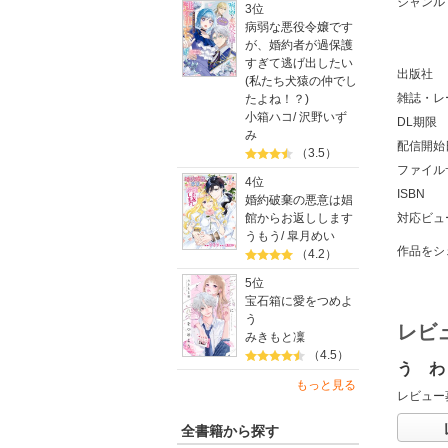
ジャンル
3位
病弱な悪役令嬢です
が、婚約者が過保護
すぎて逃げ出したい
出版社
(私たち犬猿の仲でし
雑誌・レ
たよね！？)
小箱ハコ
/
沢野いず
DL期限
み
配信開始
（3.5）
ファイル
4位
ISBN
婚約破棄の悪意は娼
館からお返しします
対応ビュ
うもう
/
皐月めい
作品をシ
（4.2）
5位
宝石箱に愛をつめよ
う
レビ
みきもと凜
（4.5）
う わ
もっと見る
レビュー
全書籍から探す