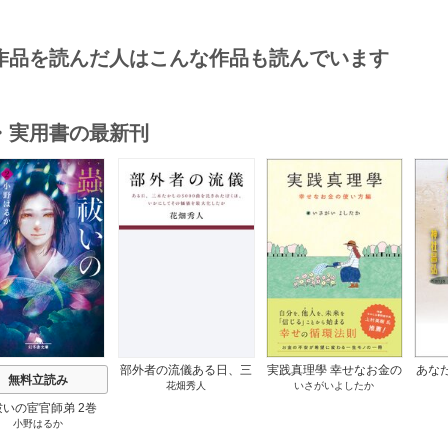
作品を読んだ人はこんな作品も読んでいます
・実用書の最新刊
s
部外者の流儀ある日、三
実践真理學 幸せなお金の
あな
無料立読み
花畑秀人
いさがいよしたか
木たかしの5000曲を託さ
使い方編 1巻
れたぼくは、いかにして
祓いの宦官師弟 2巻
その価値を最大化したか
小野はるか
1巻