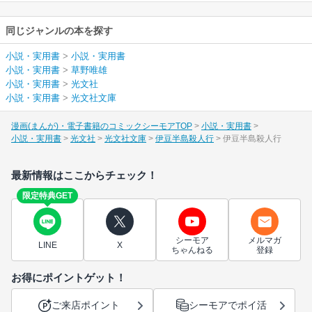
同じジャンルの本を探す
小説・実用書
>
小説・実用書
小説・実用書
>
草野唯雄
小説・実用書
>
光文社
小説・実用書
>
光文社文庫
漫画(まんが)・電子書籍のコミックシーモアTOP
小説・実用書
小説・実用書
光文社
光文社文庫
伊豆半島殺人行
伊豆半島殺人行
最新情報はここからチェック！
限定特典GET
シーモア
メルマガ
LINE
X
ちゃんねる
登録
お得にポイントゲット！
ご来店ポイント
シーモアでポイ活