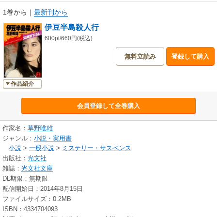
1巻から
｜
最新刊から
伊豆半島殺人行
600pt/660円(税込)
無料立読み
登録して購入
作品紹介
会員登録して全巻購入
作家名：
草野唯雄
ジャンル：
小説・実用書
小説
>
一般小説
>
ミステリー・サスペンス
出版社：
光文社
雑誌：
光文社文庫
DL期限：無期限
配信開始日：2014年8月15日
ファイルサイズ：0.2MB
ISBN：4334704093