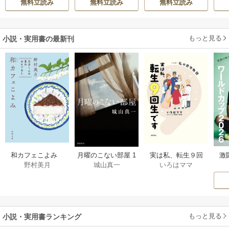
無料立読み
無料立読み
無料立読み
きたのがヤバい男
陛下に溺愛されて
だった件
います
もっと見る
小説・実用書の最新刊
激
和カフェこよみ
月曜のこない部屋 1
実は私、転生９回
野村美月
城山真一
いろはママ
前
五月くんの夏のお
巻
生です マンガ
ー
もてなし 1巻
私の前世物語 1巻
もっと見る
小説・実用書ランキング