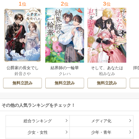
1
2
3
位
位
位
公爵家の長女でし
結界師の一輪華
そして、あなたは
拝
鈴音さや
クレハ
柏みなみ
た
私を捨てる
様
無料立読み
無料立読み
無料立読み
その他の人気ランキングをチェック！
総合ランキング
メディア化
少女・女性
少年・青年