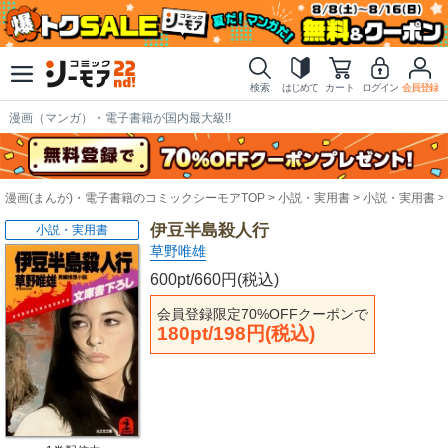
検索
はじめて
カート
ログイン
会員登録
漫画（マンガ）・電子書籍が国内最大級!!
漫画(まんが)・電子書籍のコミックシーモアTOP
小説・実用書
小説・実用書
伊豆半島殺人行
小説・実用書
草野唯雄
600pt/660円(税込)
会員登録限定70%OFFクーポンで
180pt/198円(税込)