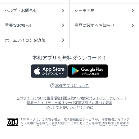
ヘルプ・お問合せ
シーモア島
重要なお知らせ
商品に関するお知らせ
ホームアイコンを追加
本棚アプリを無料ダウンロード！
本棚アプリについて
このサイトについて
推奨環境
利用規約
ISBN検索
プライバシーポリシー
情報セキュリティーポリシー
特定商取引法に基づく表示
安心してお使いいただくために
ABJマークは、この電子書店・電子書籍配信サービスが、 著作権者からコンテ
ンツ使用許諾を得た正規版配信サービスであることを示す登録商標（登録番号
第6091713号）です。 詳しくは［ABJマーク］または［電子出版制作・流通協
議会］で検索してください。