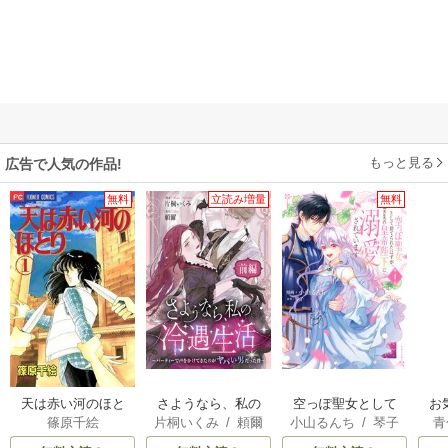
もっと見る
広告で人気の作品!
無料
立読み増量
無料
天は赤い河のほと
さようなら、私の
空っぽ聖女として
お
篠原千絵
片桐いくみ
/
頼爾
小山るんち
/
琴子
青
り
冷遇生活 ～パーテ
捨てられたはず
ィーで声をかけて
が、嫁ぎ先の皇帝