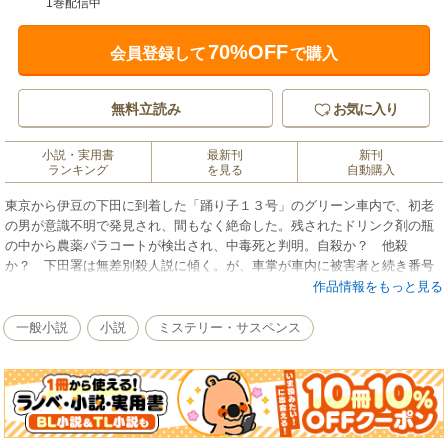
1巻配信中
70%OFF
会員登録して
で購入
無料立読み
お気に入り
小説・実用書
最新刊
新刊
ランキング
を見る
自動購入
東京から伊豆の下田に到着した「踊り子１３号」のグリーン車内で、初老
の男が意識不明で発見され、間もなく絶命した。残されたドリンク剤の瓶
の中から農薬パラコートが検出され、中毒死と判明。自殺か？ 他殺
か？ 下田署は無差別殺人説に傾く。が、車掌が車内に被害者と続き番号
の指定席券を持った中年女がいたと証言した。
作品情報をもっと見る
一般小説
小説
ミステリー・サスペンス