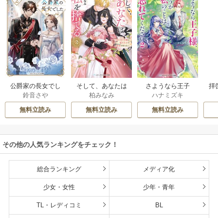
公爵家の長女でし
そして、あなたは
さようなら王子
拝
鈴音さや
柏みなみ
ハナミズキ
た
私を捨てる
様、どうか私のこ
様
とは忘れてくださ
無料立読み
無料立読み
無料立読み
い
その他の人気ランキングをチェック！
総合ランキング
メディア化
少女・女性
少年・青年
TL・レディコミ
BL