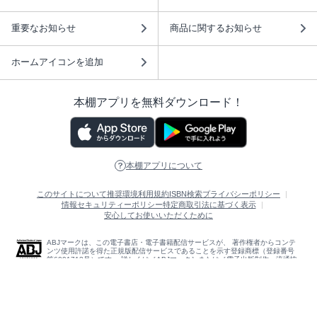
重要なお知らせ
商品に関するお知らせ
ホームアイコンを追加
本棚アプリを無料ダウンロード！
本棚アプリについて
このサイトについて
推奨環境
利用規約
ISBN検索
プライバシーポリシー
情報セキュリティーポリシー
特定商取引法に基づく表示
安心してお使いいただくために
ABJマークは、この電子書店・電子書籍配信サービスが、 著作権者からコンテ
ンツ使用許諾を得た正規版配信サービスであることを示す登録商標（登録番号
第6091713号）です。 詳しくは［ABJマーク］または［電子出版制作・流通協
議会］で検索してください。
(C)NTTソルマーレ