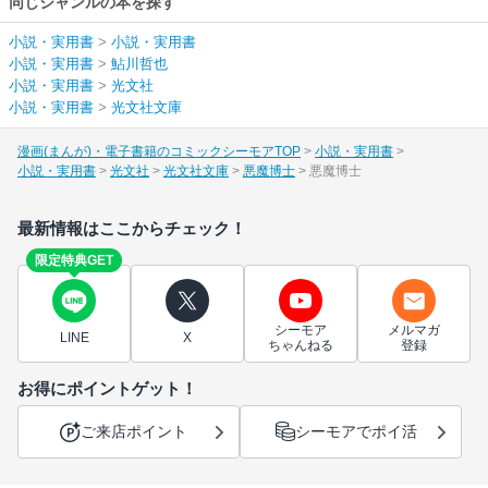
同じジャンルの本を探す
小説・実用書
>
小説・実用書
小説・実用書
>
鮎川哲也
小説・実用書
>
光文社
小説・実用書
>
光文社文庫
漫画(まんが)・電子書籍のコミックシーモアTOP
小説・実用書
小説・実用書
光文社
光文社文庫
悪魔博士
悪魔博士
最新情報はここからチェック！
限定特典GET
シーモア
メルマガ
LINE
X
ちゃんねる
登録
お得にポイントゲット！
ご来店ポイント
シーモアでポイ活