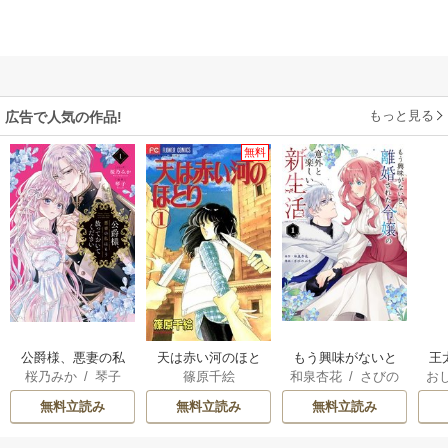
もっと見る
広告で人気の作品!
無料
公爵様、悪妻の私
天は赤い河のほと
もう興味がないと
王
桜乃みか
/
琴子
篠原千絵
和泉杏花
/
さびの
お
はもう放っておい
り
離婚された令嬢の
こ
ぶち
英
てください
意外と楽しい新生
無料立読み
無料立読み
無料立読み
活
す
ら