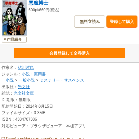
悪魔博士
600pt/660円(税込)
無料立読み
登録して購入
作品紹介
会員登録して全巻購入
作家名：
鮎川哲也
ジャンル：
小説・実用書
小説
>
一般小説
>
ミステリー・サスペンス
出版社：
光文社
雑誌：
光文社文庫
DL期限：無期限
配信開始日：2014年8月15日
ファイルサイズ：0.3MB
ISBN：4334707386
対応ビューア：ブラウザビューア、本棚アプリ