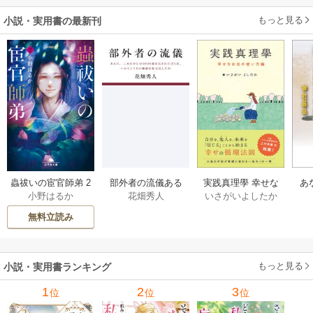
二
もっと見る
小説・実用書の最新刊
部外者の流儀ある
実践真理學 幸せな
蟲祓いの宦官師弟 2
あ
花畑秀人
いさがいよしたか
小野はるか
日、三木たかしの5
お金の使い方編 1巻
巻
せ
000曲を託されたぼ
無料立読み
くは、いかにして
その価値を最大化
したか 1巻
もっと見る
小説・実用書ランキング
1
2
3
位
位
位