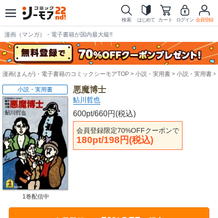
検索
はじめて
カート
ログイン
会員登録
漫画（マンガ）・電子書籍が国内最大級!!
漫画(まんが)・電子書籍のコミックシーモアTOP
小説・実用書
小説・実用書
悪魔博士
小説・実用書
鮎川哲也
600pt/660円(税込)
会員登録限定70%OFFクーポンで
180pt/198円(税込)
1巻配信中