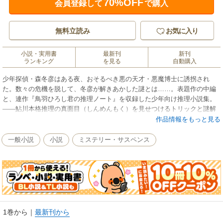
70%OFF
会員登録して
で購入
無料立読み
お気に入り
小説・実用書
最新刊
新刊
ランキング
を見る
自動購入
少年探偵・森冬彦はある夜、おそるべき悪の天才・悪魔博士に誘拐され
た。数々の危機を脱して、冬彦が解きあかした謎とは……。表題作の中編
と、連作『鳥羽ひろし君の推理ノート』を収録した少年向け推理小説集。
――鮎川本格推理の真面目（しんめんもく）を見せつけるトリックと謎解
き！ ファン必読の幻の作品群を発掘。
作品情報をもっと見る
一般小説
小説
ミステリー・サスペンス
1巻から
｜
最新刊から