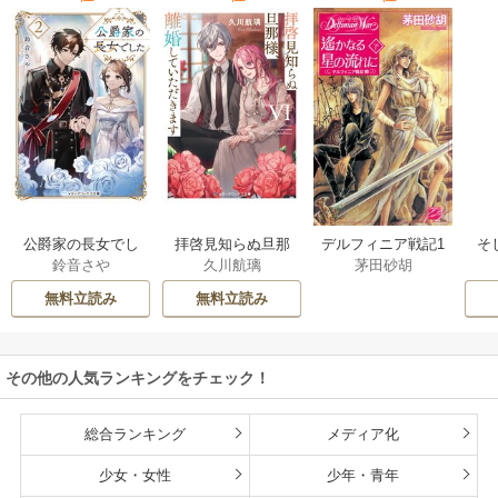
公爵家の長女でし
拝啓見知らぬ旦那
そ
デルフィニア戦記1
鈴音さや
久川航璃
茅田砂胡
た
様、離婚していた
だきます
無料立読み
無料立読み
その他の人気ランキングをチェック！
総合ランキング
メディア化
少女・女性
少年・青年