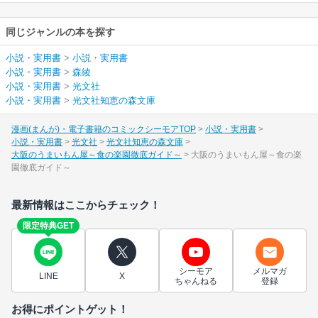
同じジャンルの本を探す
小説・実用書
>
小説・実用書
小説・実用書
>
森綾
小説・実用書
>
光文社
小説・実用書
>
光文社知恵の森文庫
漫画(まんが)・電子書籍のコミックシーモアTOP
小説・実用書
小説・実用書
光文社
光文社知恵の森文庫
大阪のうまいもん屋～食の楽園徹底ガイド～
大阪のうまいもん屋～食の楽
園徹底ガイド～
最新情報はここからチェック！
限定特典GET
シーモア
メルマガ
LINE
X
ちゃんねる
登録
お得にポイントゲット！