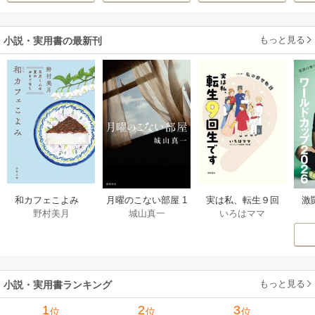
ます～
もっと見る
小説・実用書の最新刊
激
和カフェこよみ
月曜のこない部屋 1
実は私、転生９回
野村美月
城山真一
いろはママ
前
五月くんの夏のお
巻
生です マンガ
ー
もてなし 1巻
私の前世物語 1巻
もっと見る
小説・実用書ランキング
1
2
3
位
位
位