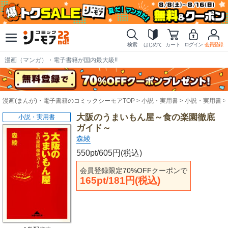
検索
はじめて
カート
ログイン
会員登録
漫画（マンガ）・電子書籍が国内最大級!!
漫画(まんが)・電子書籍のコミックシーモアTOP
小説・実用書
小説・実用書
大阪のうまいもん屋～食の楽園徹底
小説・実用書
ガイド～
森綾
550pt/605円(税込)
会員登録限定70%OFFクーポンで
165pt/181円(税込)