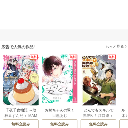
もっと見る
広告で人気の作品!
無料
無料
無料
千夜千食物語 ～敗
お姉ちゃんの翠く
とんでもスキルで
ル
枝豆ずんだ
/
MAM
目黒あむ
赤岸K
/
江口連
/
木
国の姫ですが氷の
ん
異世界放浪メシ
令
AKOTO
/
鴉羽凛燈
雅
透
皇子殿下がどうも
自
無料立読み
無料立読み
無料立読み
溺愛してくれてい