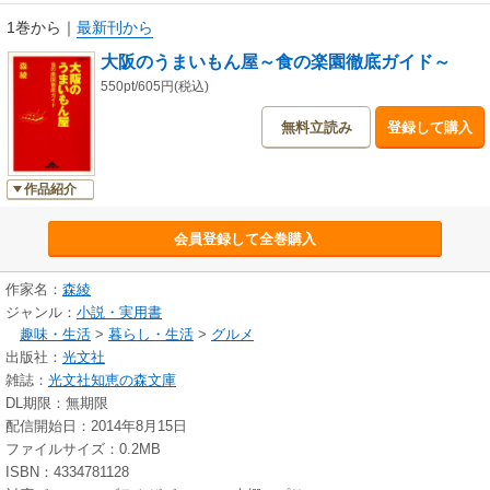
1巻から
｜
最新刊から
大阪のうまいもん屋～食の楽園徹底ガイド～
550pt/605円(税込)
無料立読み
登録して購入
作品紹介
会員登録して全巻購入
作家名：
森綾
ジャンル：
小説・実用書
趣味・生活
>
暮らし・生活
>
グルメ
出版社：
光文社
雑誌：
光文社知恵の森文庫
DL期限：無期限
配信開始日：2014年8月15日
ファイルサイズ：0.2MB
ISBN：4334781128