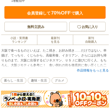
1巻配信中
70%OFF
会員登録して
で購入
無料立読み
お気に入り
小説・実用書
最新刊
新刊
ランキング
を見る
自動購入
大阪で食べるものといえば、たこ焼き、お好み焼き……だけではない。串
揚げ、てっちり、くじらから、高級和食、イタリアン、さらにはお持ち帰
りものまで。大阪に出張するビジネスマン、ＵＳＪに遊びに行く人、もち
ろん、大阪ジモティも参考に！ 食い倒れの街を徹底的に食い尽くした二
十一世紀初頭の食レポート。
作品情報をもっと見る
暮らし・生活
趣味・生活
グルメ