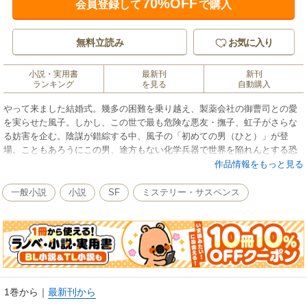
70%OFF
会員登録して
で購入
無料立読み
お気に入り
小説・実用書
最新刊
新刊
ランキング
を見る
自動購入
やって来ました結婚式。幾多の困難を乗り越え、製薬会社の御曹司との愛
を実らせた風子。しかし、この世で最も危険な悪友・撫子、虹子がさらな
る妨害を企む。陰謀が錯綜する中、風子の「初めての男（ひと）」が登
場。こともあろうにこの男、途方もない化学兵器で世界を陥れんとする恐
怖の変態組織まで連れてきた！ 大好評、常識無用の痛快シリーズ、パワ
作品情報をもっと見る
ー満タンで新編突入！
一般小説
小説
SF
ミステリー・サスペンス
1巻から
｜
最新刊から