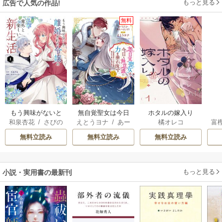
もっと見る
広告で人気の作品!
無料
もう興味がないと
無自覚聖女は今日
ホタルの嫁入り
和泉杏花
/
さびの
えとうヨナ
/
あー
橘オレコ
富
離婚された令嬢の
も無意識に力を垂
ぶち
もんど
/
あんべよ
意外と楽しい新生
れ流す ～公爵家
無料立読み
無料立読み
無料立読み
しろう
活
の落ちこぼれ令
嬢、嫁ぎ先で幸せ
を掴み取る～
もっと見る
小説・実用書の最新刊