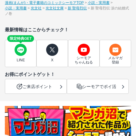
漫画(まんが)・電子書籍のコミックシーモアTOP
小説・実用書
小説・実用書
光文社
光文社文庫
新 聖母烈伝
新 聖母烈伝 涙の結婚式
ノ巻
最新情報はここからチェック！
限定特典GET
シーモア
メルマガ
LINE
X
ちゃんねる
登録
お得にポイントゲット！
ご来店ポイント
シーモアでポイ活