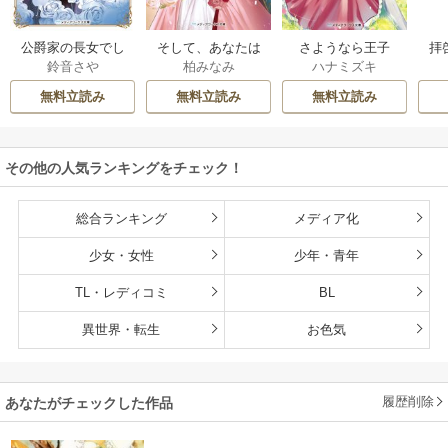
公爵家の長女でし
そして、あなたは
さようなら王子
拝
鈴音さや
柏みなみ
ハナミズキ
た
私を捨てる
様、どうか私のこ
様
とは忘れてくださ
無料立読み
無料立読み
無料立読み
い
その他の人気ランキングをチェック！
総合ランキング
メディア化
少女・女性
少年・青年
TL・レディコミ
BL
異世界・転生
お色気
履歴削除
あなたがチェックした作品