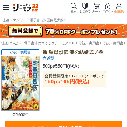
検索
はじめて
カート
ログイン
会員登録
漫画（マンガ）・電子書籍が国内最大級!!
漫画(まんが)・電子書籍のコミックシーモアTOP
小説・実用書
小説・実用書
新 聖母烈伝 涙の結婚式ノ巻
小説・実用書
六道慧
500pt/550円(税込)
会員登録限定70%OFFクーポンで
150pt/165円(税込)
3巻配信中