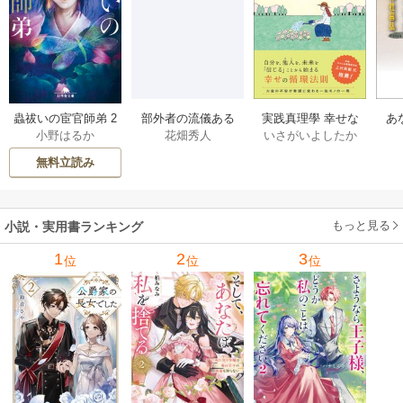
部外者の流儀ある
実践真理學 幸せな
蟲祓いの宦官師弟 2
あ
花畑秀人
いさがいよしたか
小野はるか
日、三木たかしの5
お金の使い方編 1巻
巻
せ
000曲を託されたぼ
無料立読み
くは、いかにして
その価値を最大化
したか 1巻
もっと見る
小説・実用書ランキング
1
2
3
位
位
位