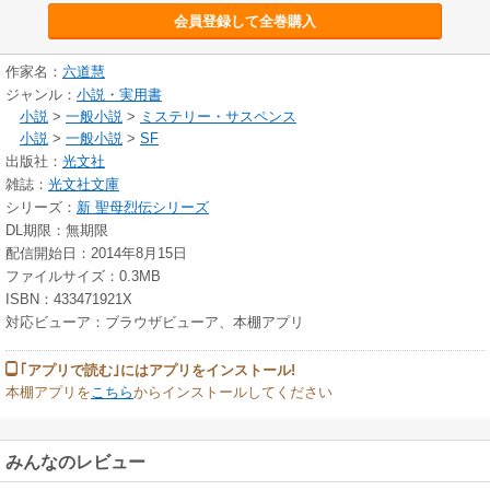
会員登録して全巻購入
作家名：
六道慧
ジャンル：
小説・実用書
小説
>
一般小説
>
ミステリー・サスペンス
小説
>
一般小説
>
SF
出版社：
光文社
雑誌：
光文社文庫
シリーズ：
新 聖母烈伝シリーズ
DL期限：無期限
配信開始日：2014年8月15日
ファイルサイズ：0.3MB
ISBN：433471921X
対応ビューア：ブラウザビューア、本棚アプリ
｢アプリで読む｣にはアプリをインストール!
本棚アプリを
こちら
からインストールしてください
みんなのレビュー