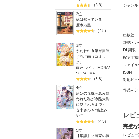
（3.8）
ジャンル
2位
妹は知っている
雁木万里
（4.5）
出版社
雑誌・レ
3位
DL期限
かたわれ令嬢が男装
する理由（コミッ
配信開始
ク）
ファイル
雨宮 レイ．
/
MONA
/
ISBN
SORAJIMA
（3.8）
対応ビュ
4位
作品をシ
黒妖の花嫁～忌み嫌
われた私が冷酷大尉
に愛されるまで～
音中さわき
/
宮之み
レビ
やこ
（4.5）
完璧な
5位
レビュー
【単話】公爵家の長