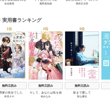
佐伯泰英
風野真知雄
西村京太郎
テリー・セレクション 2
巻
・実用書ランキング
1位
2位
3位
s
無料立読み
無料立読み
無料立読み
爵家の長女でした
そして、あなたは私を捨
影まで愛して
鈴音さや
柏みなみ
影山優佳
てる