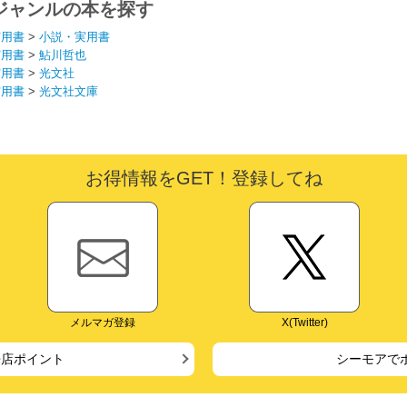
ジャンルの本を探す
実用書
>
小説・実用書
実用書
>
鮎川哲也
実用書
>
光文社
実用書
>
光文社文庫
お得情報をGET！登録してね
メルマガ登録
X(Twitter)
来店ポイント
シーモアで