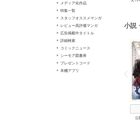
メディア化作品
特集一覧
スタッフオススメマンガ
小説
レビュー高評価マンガ
広告掲載中タイトル
詳細検索
コミックニュース
シーモア図書券
プレゼントコード
o
v
本棚アプリ
P
r
e
i
u
公