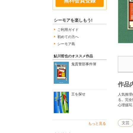
無料会員登録
シーモアを楽しもう!
ご利用ガイド
初めての方へ
シーモア島
鮎川哲也のオススメ作品
鬼貫警部事件簿
作品
王を探せ
人気推理
る。完全
心理描写
文芸
もっと見る