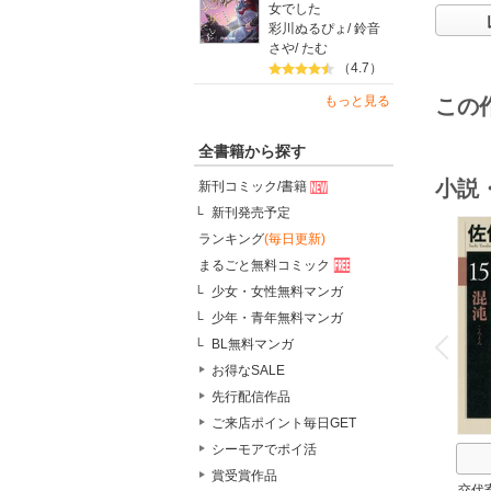
女でした
彩川ぬるぴょ
/
鈴音
さや
/
たむ
（4.7）
もっと見る
この
全書籍から探す
小説
新刊コミック/書籍
新刊発売予定
ランキング
(毎日更新)
まるごと無料コミック
少女・女性無料マンガ
o
少年・青年無料マンガ
v
P
r
e
i
u
BL無料マンガ
お得なSALE
先行配信作品
ご来店ポイント毎日GET
シーモアでポイ活
賞受賞作品
交代