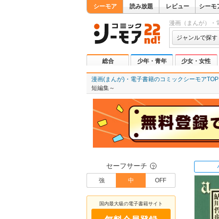
シーモア
読み放題
レビュー
シーモ
漫画（まんが）・
ジャンルで探す
総合
少年・青年
少女・女性
漫画(まんが)・電子書籍のコミックシーモアTOP
短編集～
セーフサーチ
？
強
中
OFF
国内最大級の電子書籍サイト