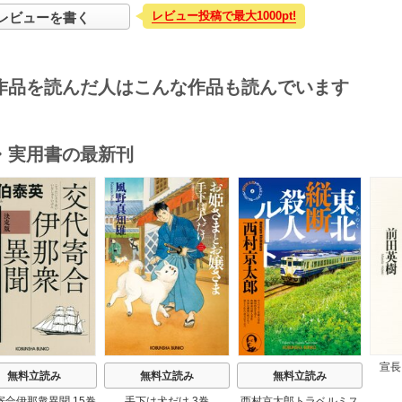
レビュー投稿で最大1000pt!
レビューを書く
作品を読んだ人はこんな作品も読んでいます
・実用書の最新刊
s
宣長
無料立読み
無料立読み
無料立読み
寄合伊那衆異聞 15巻
手下は犬だけ 3巻
西村京太郎トラベルミス