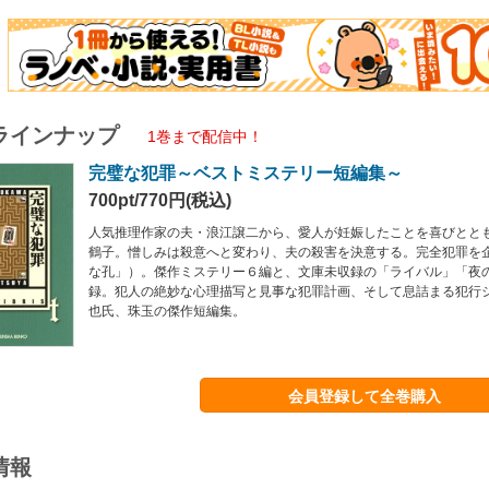
ラインナップ
1巻まで配信中！
完璧な犯罪～ベストミステリー短編集～
700pt/770円(税込)
人気推理作家の夫・浪江譲二から、愛人が妊娠したことを喜びとと
鶴子。憎しみは殺意へと変わり、夫の殺害を決意する。完全犯罪を
な孔」）。傑作ミステリー６編と、文庫未収録の「ライバル」「夜
録。犯人の絶妙な心理描写と見事な犯罪計画、そして息詰まる犯行
也氏、珠玉の傑作短編集。
会員登録して全巻購入
情報