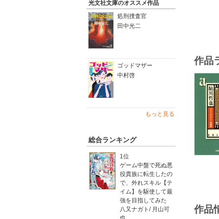
光文社文庫のオススメ作品
処刑捜査官
田中光二
作品
ゴッドマザー
中村啓
もっと見る
総合ランキング
1位
ゲーム中盤で死ぬ悪
役貴族に転生したの
で、外れスキル【テ
イム】を駆使して最
強を目指してみた
作品
八又ナガト
/
月山可
也