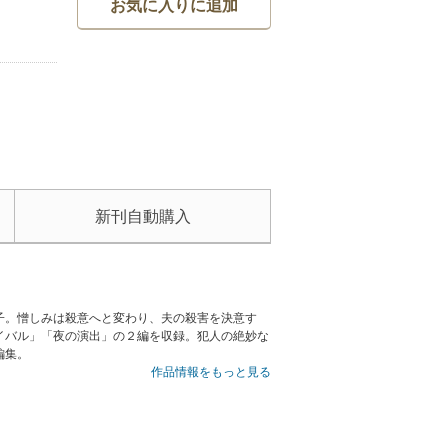
お気に入りに追加
新刊自動購入
子。憎しみは殺意へと変わり、夫の殺害を決意す
イバル」「夜の演出」の２編を収録。犯人の絶妙な
編集。
作品情報をもっと見る