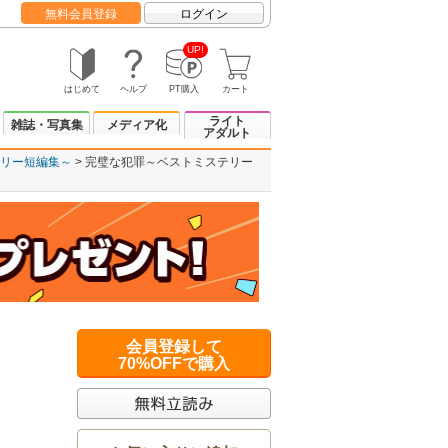
無料会員登録
ログイン
UP!
はじめて
ヘルプ
PT購入
カート
ライト
雑誌・写真集
メディア化
アダルト
リー短編集～
完璧な犯罪～ベストミステリー
会員登録して
70%OFFで購入