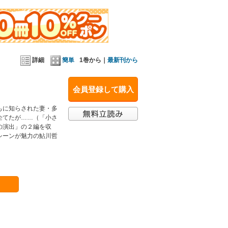
詳細
簡単
1巻から｜
最新刊から
会員登録して購入
もに知らされた妻・多
企てたが……（「小さ
の演出」の２編を収
シーンが魅力の鮎川哲