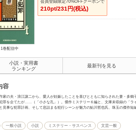
会員登録限定70%OFFクーポンで
210pt/231円(税込)
1巻配信中
小説・実用書
最新刊を見る
ランキング
内容
作家の夫・浪江譲二から、愛人が妊娠したことを喜びとともに知らされた妻・多鶴
犯罪を企てたが……（「小さな孔」）。傑作ミステリー６編と、文庫未収録の「ラ
と見事な犯罪計画、そして息詰まる犯行シーンが魅力の鮎川哲也氏、珠玉の傑作短
一般小説
小説
ミステリー・サスペンス
文芸一般