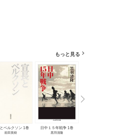
もっと見る
N
x
e
t
とベルクソン 1巻
日中１５年戦争 1巻
無料立読み
前田英樹
黒羽清隆
向島物語 1巻
便り屋