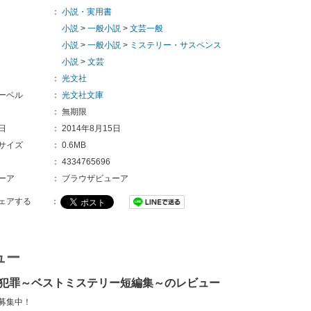
：
小説・実用書
小説
>
一般小説
>
文芸一般
小説
>
一般小説
>
ミステリー・サスペンス
小説
>
文芸
：
光文社
ーベル
：
光文社文庫
：
無期限
日
：
2014年8月15日
サイズ
：
0.6MB
：
4334765696
ーア
：
ブラウザビューア
ェアする
：
ュー
犯罪～ベストミステリー短編集～のレビュー
募集中！