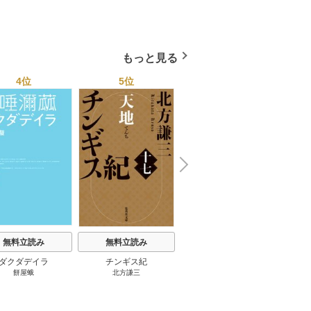
小杉健治
もっと見る
4位
5位
6位
N
x
e
t
無料立読み
無料立読み
無料立読み
ダクダデイラ
チンギス紀
東京バンドワゴン
B-PR
餅屋蛾
北方謙三
小路幸也
Ｂ
ジャラ
ディ 
ブック