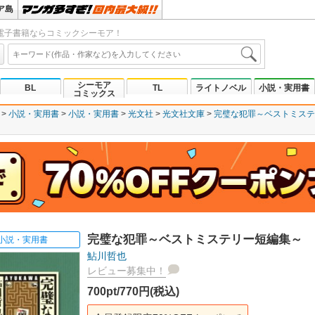
ア島
電子書籍ならコミックシーモア！
シーモア
BL
TL
ライトノベル
小説・実用書
コミックス
小説・実用書
小説・実用書
光文社
光文社文庫
完璧な犯罪～ベストミステ
完璧な犯罪～ベストミステリー短編集～
小説・実用書
鮎川哲也
レビュー募集中！
700pt/770円(税込)