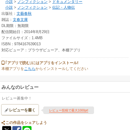
小説
>
ノンフィクション
>
ドキュメンタリー
小説
>
ノンフィクション
>
伝記・人物伝
出版社：
文藝春秋
雑誌：
文春文庫
DL期限：無期限
配信開始日：2014年8月29日
ファイルサイズ：1.4MB
ISBN：9784167639013
対応ビューア：ブラウザビューア、本棚アプリ
｢アプリで読む｣にはアプリをインストール!
本棚アプリを
こちら
からインストールしてください
みんなのレビュー
レビュー募集中！
レビューを書く
レビュー投稿で最大1000pt!
この作品をシェアしよう