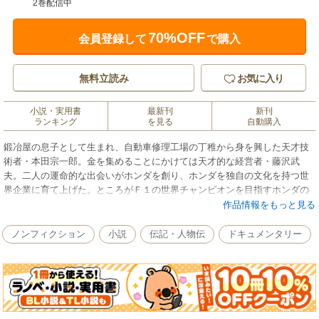
2巻配信中
70%OFF
会員登録して
で購入
無料立読み
お気に入り
小説・実用書
最新刊
新刊
ランキング
を見る
自動購入
鍛冶屋の息子として生まれ、自動車修理工場の丁稚から身を興した天才技
術者・本田宗一郎。金を集めることにかけては天才的な経営者・藤沢武
夫。二人の運命的な出会いがホンダを創り、ホンダを独自の文化を持つ世
界企業に育て上げた。ところがＦ１の世界チャンピオンを目指すホンダの
足元を欠陥車騒動が揺るがした。藤沢は、水冷エンジンを嫌って、あくま
作品情報をもっと見る
でも空冷エンジンに固執する宗一郎への”クーデター”を敢行せざるを得なか
った――。第27回大宅賞受賞作品。
ノンフィクション
小説
伝記・人物伝
ドキュメンタリー