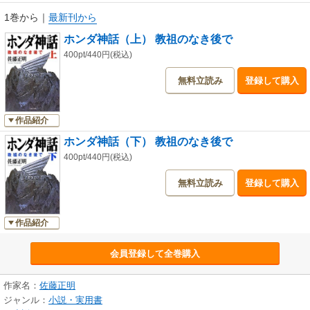
1巻から
｜
最新刊から
ホンダ神話（上） 教祖のなき後で
400pt/440円(税込)
無料立読み
登録して購入
作品紹介
ホンダ神話（下） 教祖のなき後で
400pt/440円(税込)
無料立読み
登録して購入
作品紹介
会員登録して全巻購入
作家名：
佐藤正明
ジャンル：
小説・実用書