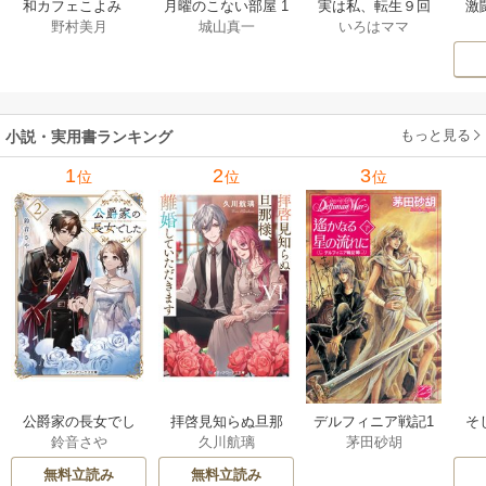
激
和カフェこよみ
月曜のこない部屋 1
実は私、転生９回
野村美月
城山真一
いろはママ
前
五月くんの夏のお
巻
生です マンガ
ー
もてなし 1巻
私の前世物語 1巻
もっと見る
小説・実用書ランキング
1
2
3
位
位
位
公爵家の長女でし
拝啓見知らぬ旦那
そ
デルフィニア戦記1
鈴音さや
久川航璃
茅田砂胡
た
様、離婚していた
だきます
無料立読み
無料立読み