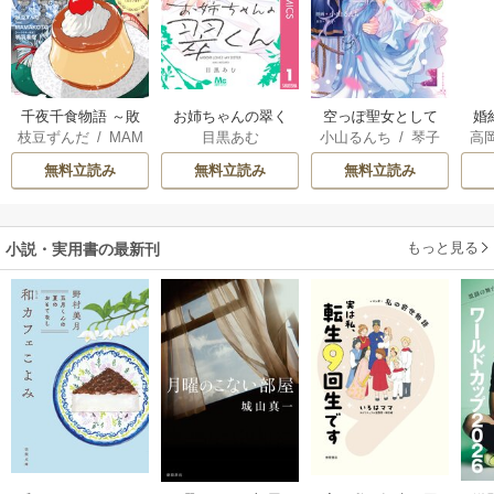
千夜千食物語 ～敗
お姉ちゃんの翠く
空っぽ聖女として
婚
枝豆ずんだ
/
MAM
目黒あむ
小山るんち
/
琴子
高
国の姫ですが氷の
ん
捨てられたはず
っ
AKOTO
/
鴉羽凛燈
の
皇子殿下がどうも
が、嫁ぎ先の皇帝
国
無料立読み
無料立読み
無料立読み
溺愛してくれてい
陛下に溺愛されて
ます～
います
もっと見る
小説・実用書の最新刊