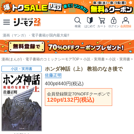
検索
はじめて
カート
ログイン
会員登録
漫画（マンガ）・電子書籍が国内最大級!!
漫画(まんが)・電子書籍のコミックシーモアTOP
小説・実用書
小説・実用書
ホンダ神話（上） 教祖のなき後で
小説・実用書
佐藤正明
400pt/440円(税込)
会員登録限定70%OFFクーポンで
120pt/132円(税込)