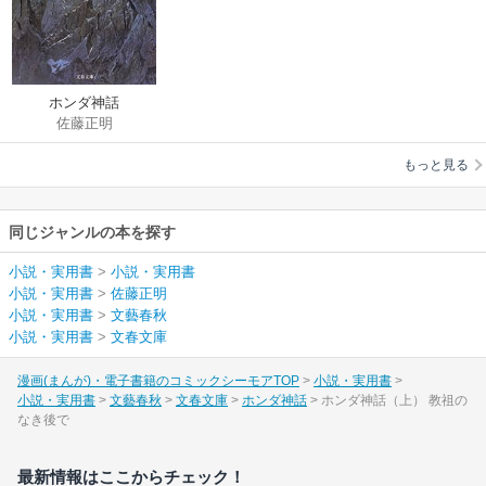
ホンダ神話
佐藤正明
もっと見る
同じジャンルの本を探す
小説・実用書
>
小説・実用書
小説・実用書
>
佐藤正明
小説・実用書
>
文藝春秋
小説・実用書
>
文春文庫
漫画(まんが)・電子書籍のコミックシーモアTOP
小説・実用書
小説・実用書
文藝春秋
文春文庫
ホンダ神話
ホンダ神話（上） 教祖の
なき後で
最新情報はここからチェック！