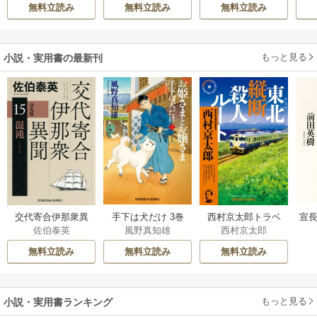
希
/
ゆき哉
お
雛宮蝶鼠とりかえ
てください
無料立読み
無料立読み
無料立読み
伝～
もっと見る
小説・実用書の最新刊
交代寄合伊那衆異
手下は犬だけ 3巻
西村京太郎トラベ
宣長
佐伯泰英
風野真知雄
西村京太郎
聞 15巻
ルミステリー・セ
レクション 2巻
無料立読み
無料立読み
無料立読み
もっと見る
小説・実用書ランキング