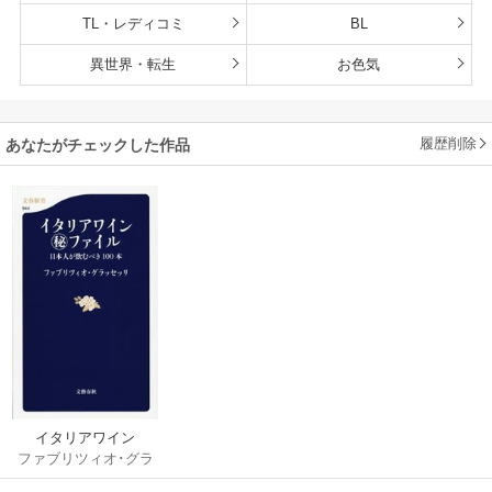
TL・レディコミ
BL
異世界・転生
お色気
履歴削除
あなたがチェックした作品
イタリアワイン
ファブリツィオ･グラ
（秘）ファイル 日本
ッセッリ
人が飲むべき100本