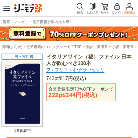
検索
はじめて
カート
ログイン
会員登録
漫画（マンガ）・電子書籍が国内最大級!!
漫画(まんが)・電子書籍のコミックシーモアTOP
小説・実用書
小説・実用書
イタリアワイン（秘）ファイル 日本
小説・実用書
人が飲むべき100本
ファブリツィオ･グラッセッリ
743pt/817円(税込)
会員登録限定70%OFFクーポンで
222pt/244円(税込)
1巻配信中