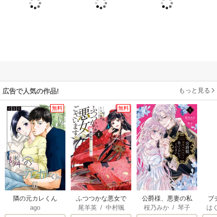
もっと見る
広告で人気の作品!
無料
無料
隣の元カレくん
ふつつかな悪女で
公爵様、悪妻の私
ブ
ago
尾羊英
/
中村颯
桜乃みか
/
琴子
は
はございますが ～
はもう放っておい
復