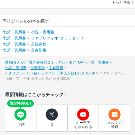
もっと見る
同じジャンルの本を探す
小説・実用書
>
小説・実用書
小説・実用書
>
ファブリツィオ･グラッセッリ
小説・実用書
>
文藝春秋
小説・実用書
>
文春新書
漫画(まんが)・電子書籍のコミックシーモアTOP
小説・実用書
小説・実用書
文藝春秋
文春新書
イタリアワイン（秘）ファイル 日本人が飲むべき100本
イタリアワイン
（秘）ファイル 日本人が飲むべき100本
最新情報はここからチェック！
限定特典GET
シーモア
メルマガ
LINE
X
ちゃんねる
登録