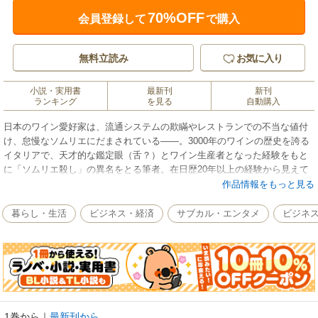
70%OFF
会員登録して
で購入
無料立読み
お気に入り
小説・実用書
最新刊
新刊
ランキング
を見る
自動購入
日本のワイン愛好家は、流通システムの欺瞞やレストランでの不当な値付
け、怠慢なソムリエにだまされている――。3000年のワインの歴史を誇る
イタリアで、天才的な鑑定眼（舌？）とワイン生産者となった経験をもと
に「ソムリエ殺し」の異名をとる筆者。在日歴20年以上の経験から見えて
きた、日本人の「間違いだらけのワイン選び」を糺し、イタリア人しか知
作品情報をもっと見る
らないイタリアワインの「飲み方、買い方、愛し方」を伝授する！ 巻末
付録「お薦めワイン100本リスト」収録。
暮らし・生活
ビジネス・経済
サブカル・エンタメ
ビジネ
≪あなたへのアドバイス≫
○ 「パーカーポイント」を信用するな
○ 「料理に合うワイン」でなく「ワインに合う料理」を選べ
○ 「高いワイン」と「美味しいワイン」は違う
○ ショップの店員に聞くべき３つの質問
1巻から
｜
最新刊から