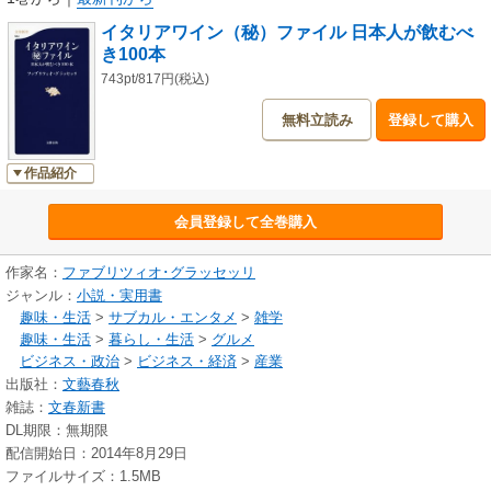
○ 「コケモモ」や「なめし革」の香りをかぎ分ける意味はない
イタリアワイン（秘）ファイル 日本人が飲むべ
○ 味音痴のアメリカ人が値段をつり上げている
き100本
743pt/817円(税込)
無料立読み
登録して購入
作品紹介
会員登録して全巻購入
作家名：
ファブリツィオ･グラッセッリ
ジャンル：
小説・実用書
趣味・生活
>
サブカル・エンタメ
>
雑学
趣味・生活
>
暮らし・生活
>
グルメ
ビジネス・政治
>
ビジネス・経済
>
産業
出版社：
文藝春秋
雑誌：
文春新書
DL期限：無期限
配信開始日：2014年8月29日
ファイルサイズ：1.5MB