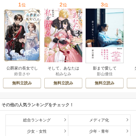
1
2
3
位
位
位
公爵家の長女でし
そして、あなたは
影まで愛して
鈴音さや
柏みなみ
影山優佳
た
私を捨てる
無料立読み
無料立読み
無料立読み
その他の人気ランキングをチェック！
総合ランキング
メディア化
少女・女性
少年・青年