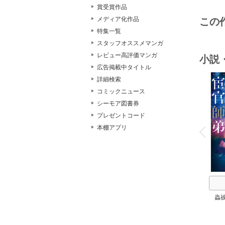
賞受賞作品
メディア化作品
この
特集一覧
スタッフオススメマンガ
レビュー高評価マンガ
小説
広告掲載中タイトル
詳細検索
コミックニュース
シーモア図書券
プレゼントコード
o
v
本棚アプリ
P
r
e
i
u
蟲