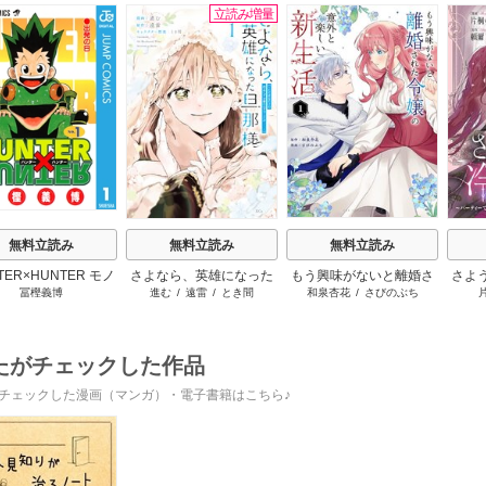
立読み増量
s
無料立読み
無料立読み
無料立読み
TER×HUNTER モノ
さよなら、英雄になった
もう興味がないと離婚さ
さよ
冨樫義博
進む
/
遠雷
/
とき間
和泉杏花
/
さびのぶち
クロ版
旦那様 ～ただ祈るだけ
れた令嬢の意外と楽しい
活 
の役立たずな妻のはずで
新生活
けて
したが……～
たがチェックした作品
チェックした漫画（マンガ）・電子書籍はこちら♪