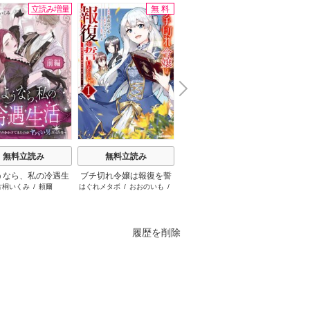
立読み増量
無料
無料
N
x
e
t
無料立読み
無料立読み
無料立読み
うなら、私の冷遇生
ブチ切れ令嬢は報復を誓
天は赤い河のほとり
片桐いくみ
/
頼爾
はぐれメタボ
/
おおのいも
/
篠原千絵
富
～パーティーで声をか
いました。
昌未
きたのがヤバい男だ
った件
履歴を削除