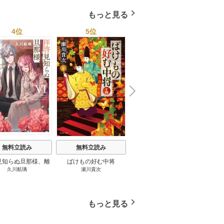
もっと見る
4位
5位
6位
N
x
e
t
無料立読み
無料立読み
無料立読み
見知らぬ旦那様、離
ばけもの好む中将
影まで愛して
結
久川航璃
瀬川貴次
影山優佳
していただきます
もっと見る