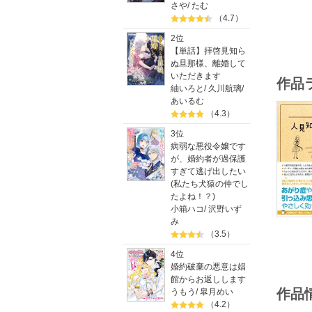
さや
/
たむ
（4.7）
2位
【単話】拝啓見知ら
ぬ旦那様、離婚して
いただきます
作品
紬いろと
/
久川航璃
/
あいるむ
（4.3）
3位
病弱な悪役令嬢です
が、婚約者が過保護
すぎて逃げ出したい
(私たち犬猿の仲でし
たよね！？)
小箱ハコ
/
沢野いず
み
（3.5）
4位
婚約破棄の悪意は娼
館からお返しします
作品
うもう
/
皐月めい
（4.2）