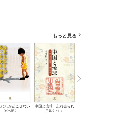
もっと見る
N
x
e
t
たにしか起こせない
中国と琉球 忘れ去られ
ささやかな、あるいは取
ゲー
神社昌弘
手登根ヒトミ
八木詠美
奇跡 1巻
た冊封史―魂の進化― 1
り返しがつかないもの 1
――ｅ
巻
巻
教育