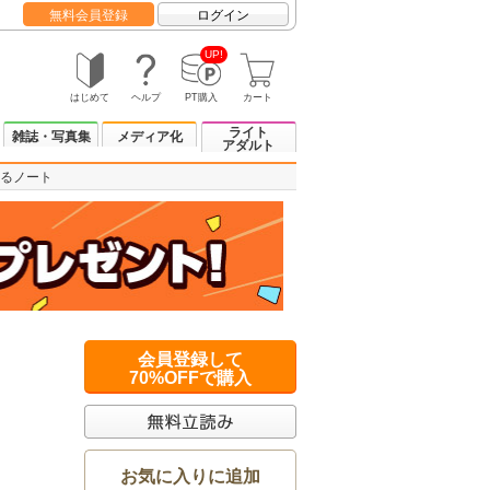
無料会員登録
ログイン
UP!
はじめて
ヘルプ
PT購入
カート
ライト
雑誌・写真集
メディア化
アダルト
るノート
会員登録して
70%OFFで購入
お気に入りに追加