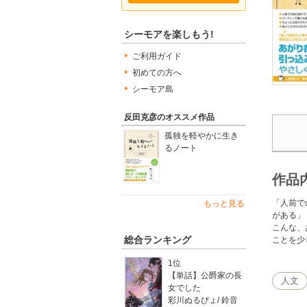
シーモアを楽しもう!
ご利用ガイド
初めての方へ
シーモア島
反田克彦のオススメ作品
孤独を軽やかに生き
るノート
作品
「人前で
もっと見る
がある」
こんな、
総合ランキング
ことを少
1位
【単話】公爵家の長
人文
女でした
彩川ぬるぴょ
/
鈴音