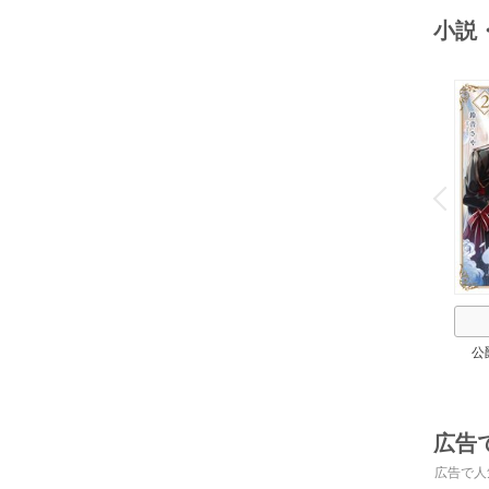
小説
o
v
P
r
e
i
u
公
広告
広告で人