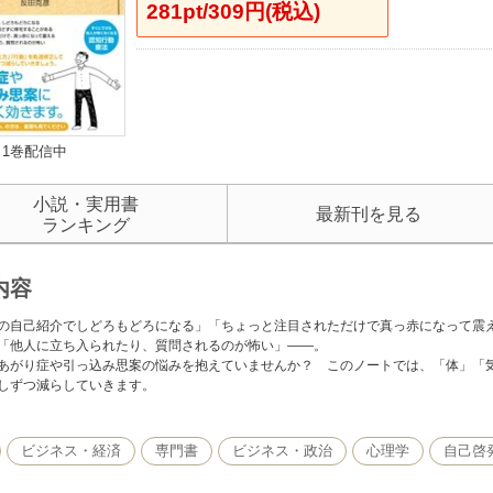
281pt/309円(税込)
1巻配信中
小説・実用書
最新刊を見る
ランキング
内容
の自己紹介でしどろもどろになる」「ちょっと注目されただけで真っ赤になって震
「他人に立ち入られたり、質問されるのが怖い」――。
あがり症や引っ込み思案の悩みを抱えていませんか？ このノートでは、「体」「
しずつ減らしていきます。
ビジネス・経済
専門書
ビジネス・政治
心理学
自己啓