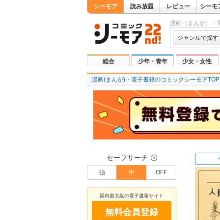
シーモア
読み放題
レビュー
シーモ
漫画（まんが）・
ジャンルで探す
総合
少年・青年
少女・女性
漫画(まんが)・電子書籍のコミックシーモアTOP
セーフサーチ
？
強
中
OFF
国内最大級の電子書籍サイト
無料会員登録