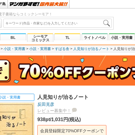
ア島
電子書籍ならコミックシーモア！
シーモア
BL
TL
ライトノベル
小説・実用書
コミックス
小説・実用書
小説・実用書
すばる舎
人見知りが治るノート
人見知りが治
人見知りが治るノート
小説・実用書
反田克彦
レビュー募集中！
938pt/1,031円(税込)
会員登録限定70%OFFクーポンで