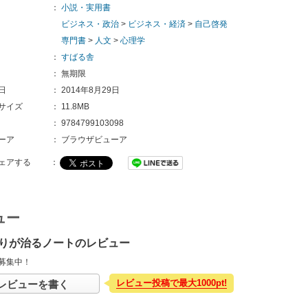
：
小説・実用書
ビジネス・政治
>
ビジネス・経済
>
自己啓発
専門書
>
人文
>
心理学
：
すばる舎
：
無期限
日
：
2014年8月29日
サイズ
：
11.8MB
：
9784799103098 
ーア
：
ブラウザビューア
ェアする
：
ュー
りが治るノートのレビュー
募集中！
レビュー投稿で最大1000pt!
レビューを書く