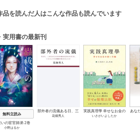
作品を読んだ人はこんな作品も読んでいます
・実用書の最新刊
s
部外者の流儀ある日、三
実践真理學 幸せなお金の
あな
無料立読み
花畑秀人
いさがいよしたか
木たかしの5000曲を託さ
使い方編 1巻
れたぼくは、いかにして
祓いの宦官師弟 2巻
その価値を最大化したか
小野はるか
1巻