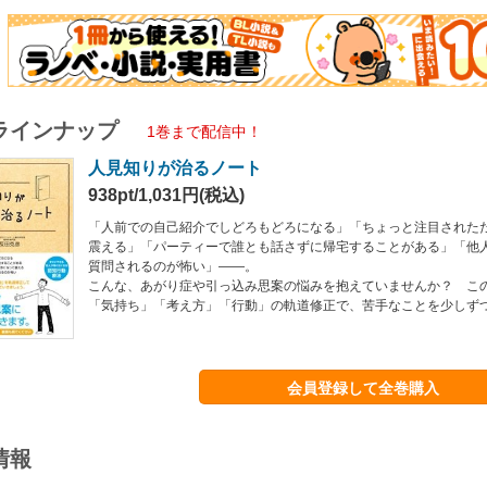
ラインナップ
1巻まで配信中！
人見知りが治るノート
938pt/1,031円(税込)
「人前での自己紹介でしどろもどろになる」「ちょっと注目された
震える」「パーティーで誰とも話さずに帰宅することがある」「他
質問されるのが怖い」――。
こんな、あがり症や引っ込み思案の悩みを抱えていませんか？ こ
「気持ち」「考え方」「行動」の軌道修正で、苦手なことを少しず
会員登録して全巻購入
情報