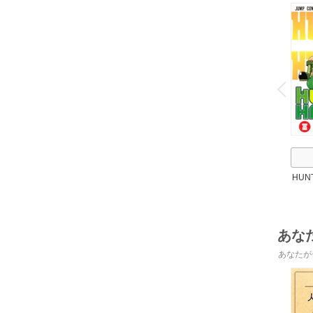
o
v
P
r
e
i
u
HUN
あな
あなたが