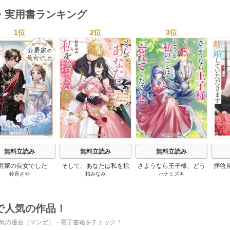
・実用書ランキング
1位
2位
3位
s
無料立読み
無料立読み
無料立読み
爵家の長女でした
そして、あなたは私を捨
さようなら王子様、どう
拝啓
鈴音さや
柏みなみ
ハナミズキ
てる
か私のことは忘れてくだ
婚
さい
で人気の作品！
気の漫画（マンガ）・電子書籍をチェック！