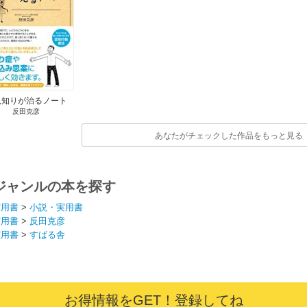
見知りが治るノート
反田克彦
あなたがチェックした作品をもっと見る
ジャンルの本を探す
実用書
>
小説・実用書
実用書
>
反田克彦
実用書
>
すばる舎
お得情報をGET！登録してね