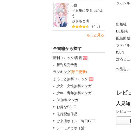
ジャンル
5位
宝石箱に愛をつめよ
う
みきもと凜
出版社
（4.5）
DL期限
もっと見る
配信開始
ファイル
全書籍から探す
ISBN
新刊コミック/書籍
対応ビュ
新刊発売予定
作品をシ
ランキング
(毎日更新)
まるごと無料コミック
少女・女性無料マンガ
レビ
少年・青年無料マンガ
BL無料マンガ
人見知
お得なSALE
レビュー
先行配信作品
ご来店ポイント毎日GET
シーモアでポイ活