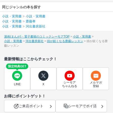
同じジャンルの本を探す
小説・実用書
>
小説・実用書
小説・実用書
>
齋藤孝
小説・実用書
>
河出書房新社
漫画(まんが)・電子書籍のコミックシーモアTOP
小説・実用書
小説・実用書
河出書房新社
頭が鋭くなる齋藤レッスン
頭が鋭くなる齋
藤レッスン
最新情報はここからチェック！
限定特典GET
シーモア
メルマガ
LINE
X
ちゃんねる
登録
お得にポイントゲット！
ご来店ポイント
シーモアでポイ活