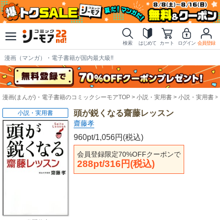
検索
はじめて
カート
ログイン
会員登録
漫画（マンガ）・電子書籍が国内最大級!!
漫画(まんが)・電子書籍のコミックシーモアTOP
小説・実用書
小説・実用書
頭が鋭くなる齋藤レッスン
小説・実用書
齋藤孝
960pt/1,056円(税込)
会員登録限定70%OFFクーポンで
288pt/316円(税込)