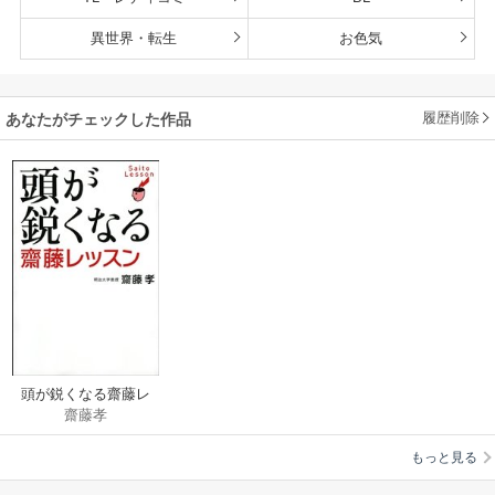
異世界・転生
お色気
履歴削除
あなたがチェックした作品
頭が鋭くなる齋藤レ
齋藤孝
ッスン
もっと見る