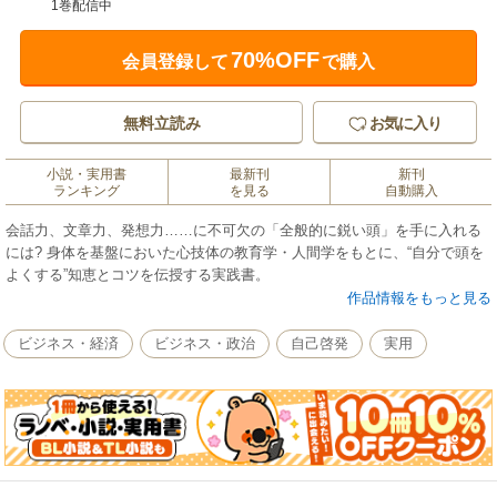
1巻配信中
70%OFF
会員登録して
で購入
無料立読み
お気に入り
小説・実用書
最新刊
新刊
ランキング
を見る
自動購入
会話力、文章力、発想力……に不可欠の「全般的に鋭い頭」を手に入れる
には? 身体を基盤においた心技体の教育学・人間学をもとに、“自分で頭を
よくする”知恵とコツを伝授する実践書。
作品情報をもっと見る
ビジネス・経済
ビジネス・政治
自己啓発
実用