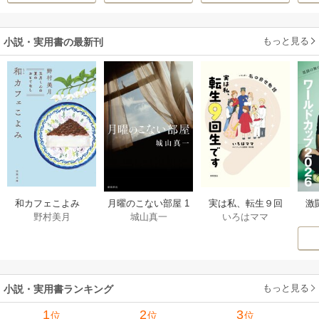
だった件
います
もっと見る
小説・実用書の最新刊
激
和カフェこよみ
月曜のこない部屋 1
実は私、転生９回
野村美月
城山真一
いろはママ
前
五月くんの夏のお
巻
生です マンガ
ー
もてなし 1巻
私の前世物語 1巻
もっと見る
小説・実用書ランキング
1
2
3
位
位
位