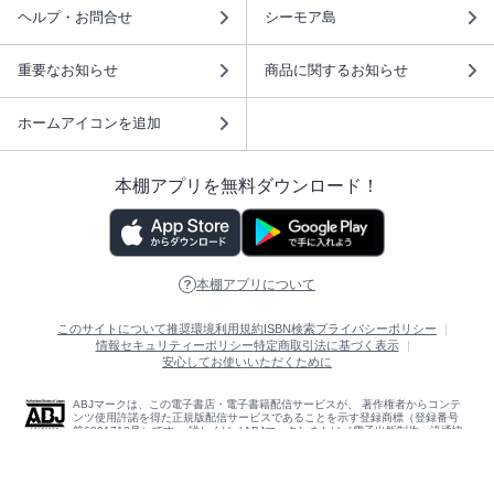
ヘルプ・お問合せ
シーモア島
重要なお知らせ
商品に関するお知らせ
ホームアイコンを追加
本棚アプリを無料ダウンロード！
本棚アプリについて
このサイトについて
推奨環境
利用規約
ISBN検索
プライバシーポリシー
情報セキュリティーポリシー
特定商取引法に基づく表示
安心してお使いいただくために
ABJマークは、この電子書店・電子書籍配信サービスが、 著作権者からコンテ
ンツ使用許諾を得た正規版配信サービスであることを示す登録商標（登録番号
第6091713号）です。 詳しくは［ABJマーク］または［電子出版制作・流通協
議会］で検索してください。
(C)NTTソルマーレ