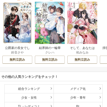
公爵家の長女でし
結界師の一輪華
そして、あなたは
拝
鈴音さや
クレハ
柏みなみ
た
私を捨てる
様
無料立読み
無料立読み
無料立読み
その他の人気ランキングをチェック！
総合ランキング
メディア化
少女・女性
少年・青年
TL・レディコミ
BL