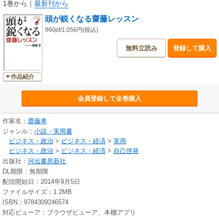
1巻から
｜
最新刊から
頭が鋭くなる齋藤レッスン
960pt/1,056円(税込)
無料立読み
登録して購入
作品紹介
会員登録して全巻購入
作家名：
齋藤孝
ジャンル：
小説・実用書
ビジネス・政治
>
ビジネス・経済
>
実用
ビジネス・政治
>
ビジネス・経済
>
自己啓発
出版社：
河出書房新社
DL期限：無期限
配信開始日：2014年9月5日
ファイルサイズ：1.2MB
ISBN：9784309246574
対応ビューア：ブラウザビューア、本棚アプリ