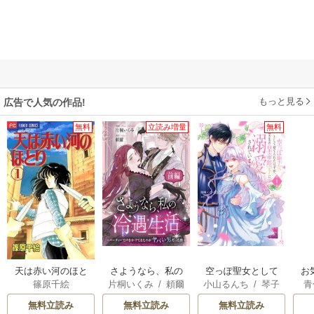
もっと見る
広告で人気の作品!
無料
立読み増量
無料
天は赤い河のほと
さようなら、私の
空っぽ聖女として
お
篠原千絵
片桐いくみ
/
頼爾
小山るんち
/
琴子
青
り
冷遇生活 ～パーテ
捨てられたはず
ィーで声をかけて
が、嫁ぎ先の皇帝
無料立読み
無料立読み
無料立読み
きたのがヤバい男
陛下に溺愛されて